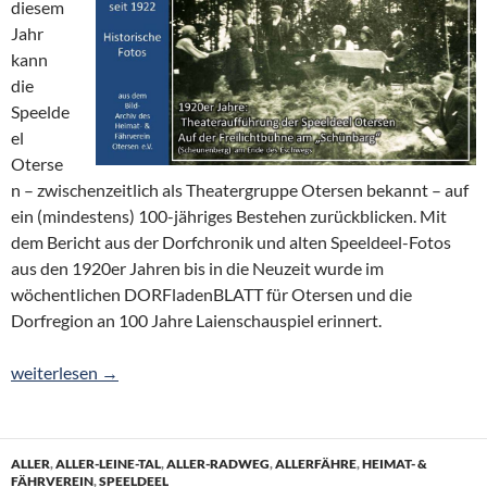
diesem
Jahr
kann
die
Speelde
el
Oterse
n – zwischenzeitlich als Theatergruppe Otersen bekannt – auf
ein (mindestens) 100-jähriges Bestehen zurückblicken. Mit
dem Bericht aus der Dorfchronik und alten Speeldeel-Fotos
aus den 1920er Jahren bis in die Neuzeit wurde im
wöchentlichen DORFladenBLATT für Otersen und die
Dorfregion an 100 Jahre Laienschauspiel erinnert.
100 Jahre Speeldeel Otersen
weiterlesen
→
ALLER
,
ALLER-LEINE-TAL
,
ALLER-RADWEG
,
ALLERFÄHRE
,
HEIMAT- &
FÄHRVEREIN
,
SPEELDEEL