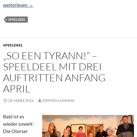
Tyrann regiert im Oterser Rathaus
weiterlesen
→
SPEELDEEL
SPEELDEEL
„SO EEN TYRANN!“ –
SPEELDEEL MIT DREI
AUFTRITTEN ANFANG
APRIL
28. MÄRZ 2016
STEFFEN LÜHNING
Bald ist es
wieder soweit:
Die Oterser