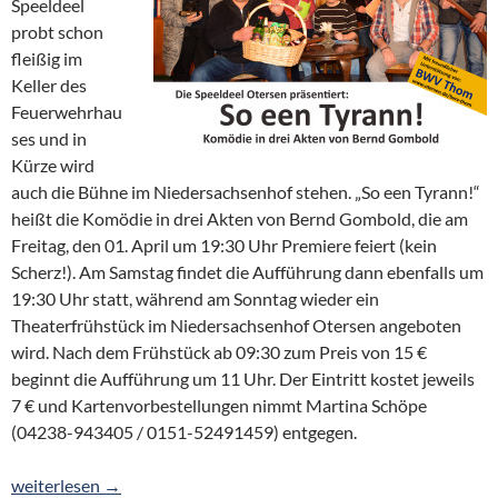
Speeldeel
probt schon
fleißig im
Keller des
Feuerwehrhau
ses und in
Kürze wird
auch die Bühne im Niedersachsenhof stehen. „So een Tyrann!“
heißt die Komödie in drei Akten von Bernd Gombold, die am
Freitag, den 01. April um 19:30 Uhr Premiere feiert (kein
Scherz!). Am Samstag findet die Aufführung dann ebenfalls um
19:30 Uhr statt, während am Sonntag wieder ein
Theaterfrühstück im Niedersachsenhof Otersen angeboten
wird. Nach dem Frühstück ab 09:30 zum Preis von 15 €
beginnt die Aufführung um 11 Uhr. Der Eintritt kostet jeweils
7 € und Kartenvorbestellungen nimmt Martina Schöpe
(04238-943405 / 0151-52491459) entgegen.
„So een Tyrann!“ – Speeldeel mit drei Auftritten Anfang April
weiterlesen
→