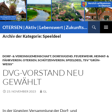
Suchen
OTERSEN | Aktiv | Lebenswert | Zukunftsorientiert – mitten in Niedersachsen
ZUM
PRIMÄR
Archiv der Kategorie: Speeldeel
INHALT
MENÜ
SPRINGEN
DORF- & VEREINSGEMEINSCHAFT
,
DORFJUGEND
,
FEUERWEHR
,
HEIMAT- &
FÄHRVEREIN
,
OTERSEN
,
SCHÜTZENVEREIN
,
SPEELDEEL
,
TSV "GRÜN-
WEISS"
DVG-VORSTAND NEU
GEWÄHLT
23. NOVEMBER 2023
GL
In der jüngsten Versammlung der Dorf- und