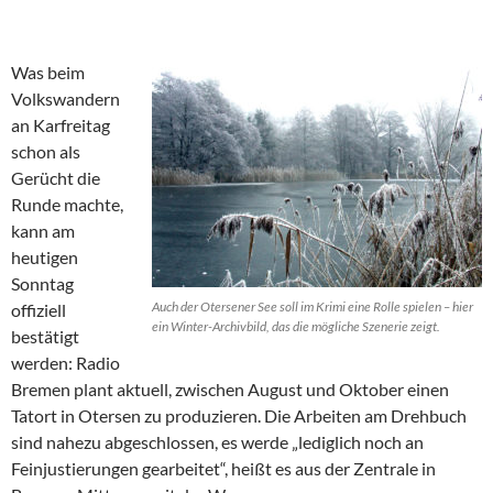
Was beim
Volkswandern
an Karfreitag
schon als
Gerücht die
Runde machte,
kann am
heutigen
Sonntag
Auch der Otersener See soll im Krimi eine Rolle spielen – hier
offiziell
ein Winter-Archivbild, das die mögliche Szenerie zeigt.
bestätigt
werden: Radio
Bremen plant aktuell, zwischen August und Oktober einen
Tatort in Otersen zu produzieren. Die Arbeiten am Drehbuch
sind nahezu abgeschlossen, es werde „lediglich noch an
Feinjustierungen gearbeitet“, heißt es aus der Zentrale in