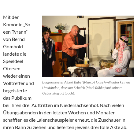
Mit der
Komödie „So
een Tyrann“
von Bernd
Gombold
landete die
Speeldeel
Otersen
wieder einen
Bürgermeister Albert Babel (Marco Haase) will unter keinen
Volltreffer und
Umständen, dass der Scheich (Mark Rübke) auf seinem
begeisterte
Geburtstag auftaucht.
das Publikum
bei ihren drei Auftritten im Niedersachsenhof. Nach vielen
Übungsabenden in den letzten Wochen und Monaten
schafften es die Laienschauspieler erneut, die Zuschauer in
ihren Bann zu ziehen und lieferten jeweils drei tolle Akte ab.