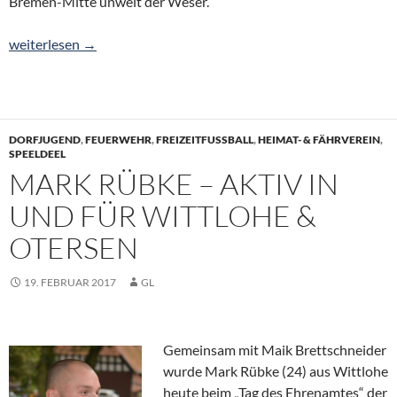
Bremen-Mitte unweit der Weser.
Der Tatort kommt nach Otersen
weiterlesen
→
DORFJUGEND
,
FEUERWEHR
,
FREIZEITFUSSBALL
,
HEIMAT- & FÄHRVEREIN
,
SPEELDEEL
MARK RÜBKE – AKTIV IN
UND FÜR WITTLOHE &
OTERSEN
19. FEBRUAR 2017
GL
Gemeinsam mit Maik Brettschneider
wurde Mark Rübke (24) aus Wittlohe
heute beim „Tag des Ehrenamtes“ der