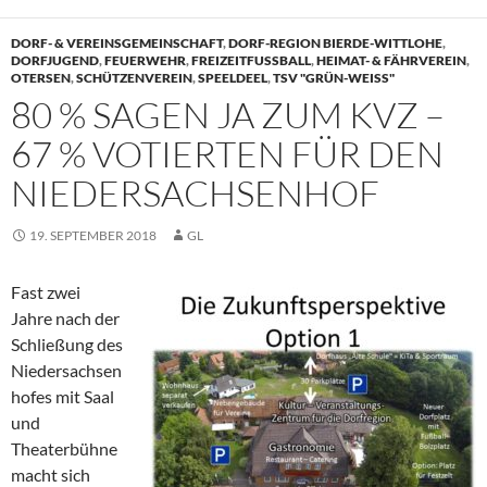
DORF- & VEREINSGEMEINSCHAFT
,
DORF-REGION BIERDE-WITTLOHE
,
DORFJUGEND
,
FEUERWEHR
,
FREIZEITFUSSBALL
,
HEIMAT- & FÄHRVEREIN
,
OTERSEN
,
SCHÜTZENVEREIN
,
SPEELDEEL
,
TSV "GRÜN-WEISS"
80 % SAGEN JA ZUM KVZ –
67 % VOTIERTEN FÜR DEN
NIEDERSACHSENHOF
19. SEPTEMBER 2018
GL
Fast zwei
Jahre nach der
Schließung des
Niedersachsen
hofes mit Saal
und
Theaterbühne
macht sich