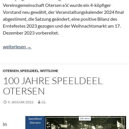
Vereinsgemeinschaft Otersen e.V. wurde ein 4-köpfiger
Vorstand neu gewählt, der Veranstaltungskalender 2024 final
abgestimmt, die Satzung geändert, eine positive Bilanz des
Erntefestes 2023 gezogen und der Weihnachtsmarkt am 17.
Dezember 2023 vorbereitet.
DVG-Vorstand neu gewählt
weiterlesen
→
OTERSEN
,
SPEELDEEL
,
WITTLOHE
100 JAHRE SPEELDEEL
OTERSEN
9. JANUAR 2022
GL
In