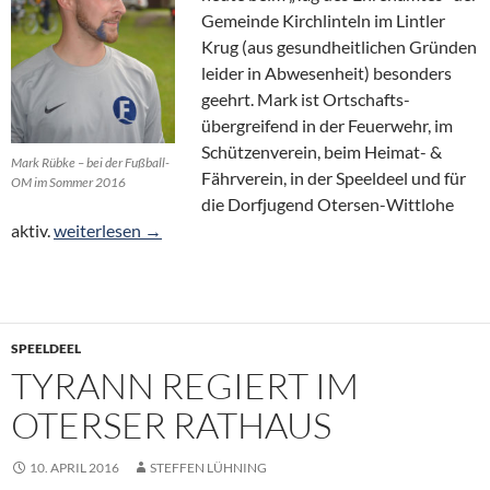
Gemeinde Kirchlinteln im Lintler
Krug (aus gesundheitlichen Gründen
leider in Abwesenheit) besonders
geehrt. Mark ist Ortschafts-
übergreifend in der Feuerwehr, im
Schützenverein, beim Heimat- &
Mark Rübke – bei der Fußball-
Fährverein, in der Speeldeel und für
OM im Sommer 2016
die Dorfjugend Otersen-Wittlohe
Mark Rübke – Aktiv in und für Wittlohe & Otersen
aktiv.
weiterlesen
→
SPEELDEEL
TYRANN REGIERT IM
OTERSER RATHAUS
10. APRIL 2016
STEFFEN LÜHNING