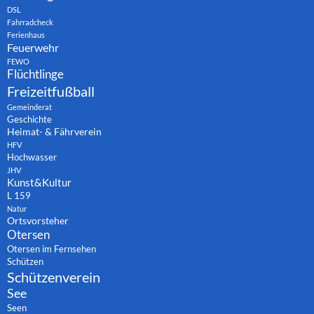
DSL
Fahrradcheck
Ferienhaus
Feuerwehr
FEWO
Flüchtlinge
Freizeitfußball
Gemeinderat
Geschichte
Heimat- & Fährverein
HFV
Hochwasser
JHV
Kunst&Kultur
L 159
Natur
Ortsvorsteher
Otersen
Otersen im Fernsehen
Schützen
Schützenverein
See
Seen