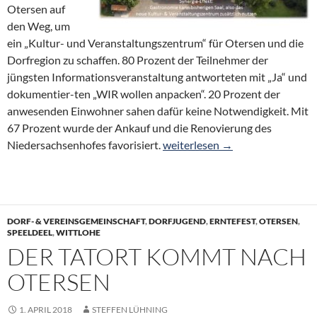
Otersen auf
den Weg, um
ein „Kultur- und Veranstaltungszentrum“ für Otersen und die
Dorfregion zu schaffen. 80 Prozent der Teilnehmer der
jüngsten Informationsveranstaltung antworteten mit „Ja“ und
dokumentier-ten „WIR wollen anpacken“. 20 Prozent der
anwesenden Einwohner sahen dafür keine Notwendigkeit. Mit
67 Prozent wurde der Ankauf und die Renovierung des
80 % sagen Ja zum KVZ – 67 % v
Niedersachsenhofes favorisiert.
weiterlesen
→
DORF- & VEREINSGEMEINSCHAFT
,
DORFJUGEND
,
ERNTEFEST
,
OTERSEN
,
SPEELDEEL
,
WITTLOHE
DER TATORT KOMMT NACH
OTERSEN
1. APRIL 2018
STEFFEN LÜHNING