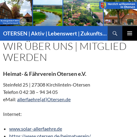
Suchen
OTERSEN | Aktiv | Lebenswert | Zukunftsorientiert – mitten in Niedersachsen
ZUM
WIR ÜBER UNS | MITGLIED
PRIMÄR
INHALT
MENÜ
SPRINGEN
WERDEN
Heimat- & Fährverein Otersen e.V.
Steinfeld 25 | 27308 Kirchlinteln-Otersen
Telefon 0 42 38 – 94 34 05
eMail:
allerfaehre(at)Otersen.de
Internet:
www.solar-allerfaehre.de
https://www.otersen.de/heimatverein/