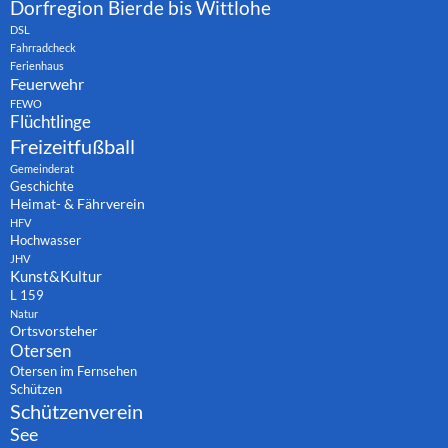
Dorfregion Bierde bis Wittlohe
DSL
Fahrradcheck
Ferienhaus
Feuerwehr
FEWO
Flüchtlinge
Freizeitfußball
Gemeinderat
Geschichte
Heimat- & Fährverein
HFV
Hochwasser
JHV
Kunst&Kultur
L 159
Natur
Ortsvorsteher
Otersen
Otersen im Fernsehen
Schützen
Schützenverein
See