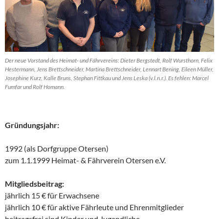
Der neue Vorstand des Heimat- und Fährvereins: Dieter Bergstedt, Rolf Wursthorn, Felix
Hestermann, Jens Brettschneider, Martina Brettschneider, Lennart Bening, Eileen Müller,
Josephine Kurz, Kalle Bruns, Stephan Fittkau und Jens Leska (v.l.n.r.). Es fehlen: Marcel
Fumfar und Rolf Homann.
Gründungsjahr:
1992 (als Dorfgruppe Otersen)
zum 1.1.1999 Heimat- & Fährverein Otersen e.V.
Mitgliedsbeitrag:
jährlich 15 € für Erwachsene
jährlich 10 € für aktive Fährleute und Ehrenmitglieder
beitragsfrei sind Kinder und Jugendliche