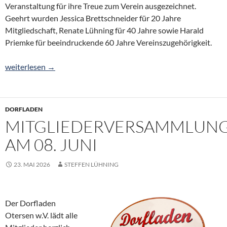
Veranstaltung für ihre Treue zum Verein ausgezeichnet.
Geehrt wurden Jessica Brettschneider für 20 Jahre
Mitgliedschaft, Renate Lühning für 40 Jahre sowie Harald
Priemke für beeindruckende 60 Jahre Vereinszugehörigkeit.
Vorsitzender Bodo Hogrefe wird Schützenkönig in Otersen
weiterlesen
→
DORFLADEN
MITGLIEDERVERSAMMLUN
AM 08. JUNI
23. MAI 2026
STEFFEN LÜHNING
Der Dorfladen
Otersen w.V. lädt alle