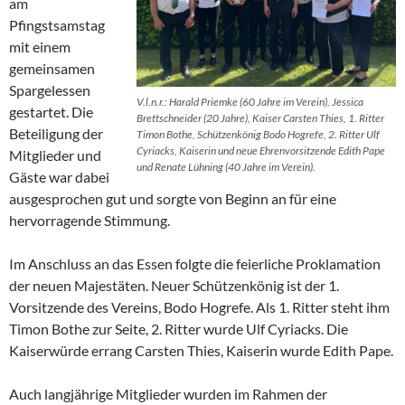
am
Pfingstsamstag
mit einem
gemeinsamen
Spargelessen
V.l.n.r.: Harald Priemke (60 Jahre im Verein), Jessica
gestartet. Die
Brettschneider (20 Jahre), Kaiser Carsten Thies, 1. Ritter
Beteiligung der
Timon Bothe, Schützenkönig Bodo Hogrefe, 2. Ritter Ulf
Cyriacks, Kaiserin und neue Ehrenvorsitzende Edith Pape
Mitglieder und
und Renate Lühning (40 Jahre im Verein).
Gäste war dabei
ausgesprochen gut und sorgte von Beginn an für eine
hervorragende Stimmung.
Im Anschluss an das Essen folgte die feierliche Proklamation
der neuen Majestäten. Neuer Schützenkönig ist der 1.
Vorsitzende des Vereins, Bodo Hogrefe. Als 1. Ritter steht ihm
Timon Bothe zur Seite, 2. Ritter wurde Ulf Cyriacks. Die
Kaiserwürde errang Carsten Thies, Kaiserin wurde Edith Pape.
Auch langjährige Mitglieder wurden im Rahmen der