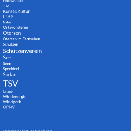
Hochwasser
JHV
Kunst&Kultur
L 159
Natur
Ortsvorsteher
Otersen
Otersen im Fernsehen
Schützen
Schützenverein
See
Seen
Speeldeel
Sudan
TSV
Urlaub
Windenergie
Windpark
ÖPNV
Stolz präsentiert von WordPress