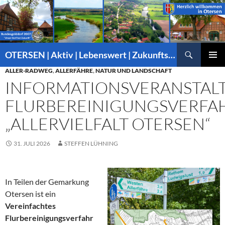
Suchen
OTERSEN | Aktiv | Lebenswert | Zukunftsorientiert – mitten in Niedersachsen
ZUM
ALLER-RADWEG
,
ALLERFÄHRE
,
NATUR UND LANDSCHAFT
PRIMÄR
INHALT
MENÜ
INFORMATIONSVERANSTAL
SPRINGEN
FLURBEREINIGUNGSVERFA
„ALLERVIELFALT OTERSEN“
31. JULI 2026
STEFFEN LÜHNING
In Teilen der Gemarkung
Otersen ist ein
Vereinfachtes
Flurbereinigungsverfahr