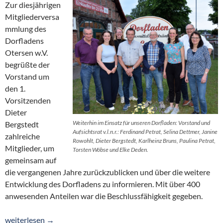
Zur diesjährigen
Mitgliederversa
mmlung des
Dorfladens
Otersen w.V.
begrüßte der
Vorstand um
den 1.
Vorsitzenden
Dieter
Weiterhin im Einsatz für unseren Dorfladen: Vorstand und
Bergstedt
Aufsichtsrat v.l.n.r.: Ferdinand Petrat, Selina Dettmer, Janine
zahlreiche
Rowohlt, Dieter Bergstedt, Karlheinz Bruns, Paulina Petrat,
Mitglieder, um
Torsten Wöbse und Elke Deden.
gemeinsam auf
die vergangenen Jahre zurückzublicken und über die weitere
Entwicklung des Dorfladens zu informieren. Mit über 400
anwesenden Anteilen war die Beschlussfähigkeit gegeben.
Positive Entwicklung und Blick nach vorn: Dorfladen wird 25
weiterlesen
→