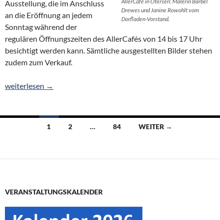
AllerCafé in Otersen: Malerin Bärbel
Ausstellung, die im Anschluss
Drewes und Janine Rowohlt vom
an die Eröffnung an jedem
Dorfladen-Vorstand.
Sonntag während der
regulären Öffnungszeiten des AllerCafés von 14 bis 17 Uhr
besichtigt werden kann. Sämtliche ausgestellten Bilder stehen
zudem zum Verkauf.
Kunstausstellung im AllerCafé: Bärbel Drewes zeigt regionale M
weiterlesen
→
Beitragsnavigation
1
2
…
84
WEITER →
VERANSTALTUNGSKALENDER