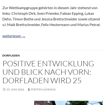
Zur Wettkampgruppe gehörten in diesem Jahr stehend von
links: Christoph Dirk, Sven Priemke, Fabian Epping, Lukas
Dehn, Timon Bothe und Jessica Brettschneider sowie sitzend
v.l. Maik Brettschneider, Felix Hestermann und Marius Petrat.
Platz 1 für Oterser Wettkampfgruppe
weiterlesen
→
DORFLADEN
POSITIVE ENTWICKLUNG
UND BLICK NACH VORN:
DORFLADEN WIRD 25
10. JUNI 2026
STEFFEN LÜHNING