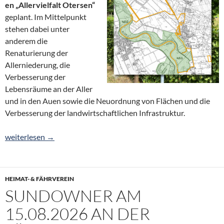
en „Allervielfalt Otersen“
geplant. Im Mittelpunkt
stehen dabei unter
anderem die
Renaturierung der
Allerniederung, die
Verbesserung der
Lebensräume an der Aller
und in den Auen sowie die Neuordnung von Flächen und die
Verbesserung der landwirtschaftlichen Infrastruktur.
Informationsveranstaltung Flurbereinigungsverfahren „Allerviel
weiterlesen
→
HEIMAT- & FÄHRVEREIN
SUNDOWNER AM
15.08.2026 AN DER