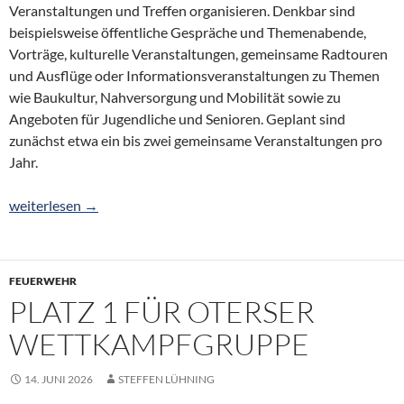
Veranstaltungen und Treffen organisieren. Denkbar sind
beispielsweise öffentliche Gespräche und Themenabende,
Vorträge, kulturelle Veranstaltungen, gemeinsame Radtouren
und Ausflüge oder Informationsveranstaltungen zu Themen
wie Baukultur, Nahversorgung und Mobilität sowie zu
Angeboten für Jugendliche und Senioren. Geplant sind
zunächst etwa ein bis zwei gemeinsame Veranstaltungen pro
Jahr.
Die Dorfregion „von Bierde bis Wittlohe“ bleibt aktiv – machen S
weiterlesen
→
FEUERWEHR
PLATZ 1 FÜR OTERSER
WETTKAMPFGRUPPE
14. JUNI 2026
STEFFEN LÜHNING