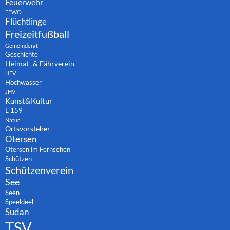
Feuerwehr
FEWO
Flüchtlinge
Freizeitfußball
Gemeinderat
Geschichte
Heimat- & Fährverein
HFV
Hochwasser
JHV
Kunst&Kultur
L 159
Natur
Ortsvorsteher
Otersen
Otersen im Fernsehen
Schützen
Schützenverein
See
Seen
Speeldeel
Sudan
TSV