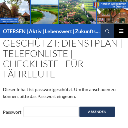
Suchen
OTERSEN | Aktiv | Lebenswert | Zukunftsorientiert – mitten in Niedersachsen
ZUM
GESCHÜTZT: DIENSTPLAN |
PRIMÄR
INHALT
MENÜ
SPRINGEN
TELEFONLISTE |
CHECKLISTE | FÜR
FÄHRLEUTE
Dieser Inhalt ist passwortgeschützt. Um ihn anschauen zu
können, bitte das Passwort eingeben:
Passwort: