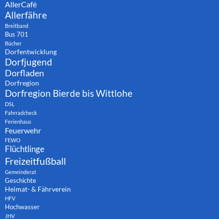
AllerCafé
Allerfähre
Breitband
Bus 701
Bücher
Dorfentwicklung
Dorfjugend
Dorfladen
Dorfregion
Dorfregion Bierde bis Wittlohe
DSL
Fahrradcheck
Ferienhaus
Feuerwehr
FEWO
Flüchtlinge
Freizeitfußball
Gemeinderat
Geschichte
Heimat- & Fährverein
HFV
Hochwasser
JHV