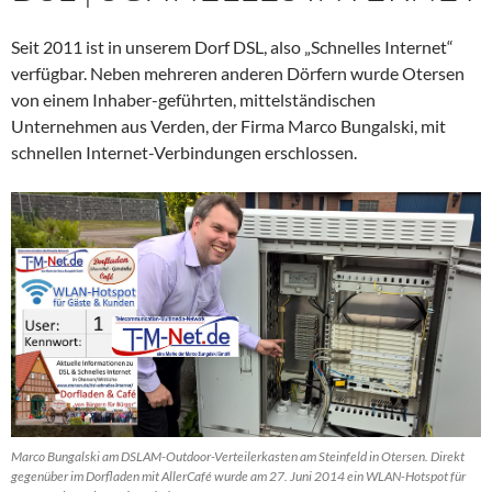
Seit 2011 ist in unserem Dorf DSL, also „Schnelles Internet“
verfügbar. Neben mehreren anderen Dörfern wurde Otersen
von einem Inhaber-geführten, mittelständischen
Unternehmen aus Verden, der Firma Marco Bungalski, mit
schnellen Internet-Verbindungen erschlossen.
Marco Bungalski am DSLAM-Outdoor-Verteilerkasten am Steinfeld in Otersen. Direkt
gegenüber im Dorfladen mit AllerCafé wurde am 27. Juni 2014 ein WLAN-Hotspot für