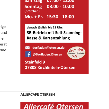
rige
 und
enen
erat
eine
ALLERCAFÉ OTERSEN