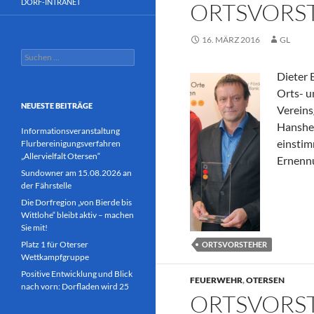
DORF-INTRANET
ORTSVORST
16. MÄRZ 2016
GL
Suchen
nach:
Dieter 
Orts- u
NEUESTE BEITRÄGE
Vereins
Hanshe
Informationsveranstaltung
einstim
Flurbereinigungsverfahren
„Allervielfalt Otersen“
Ernennu
Sundowner am 15.08.2026 an
der Fährstelle
Die Dorfregion „von Bierde bis
Wittlohe“ bleibt aktiv – machen
Sie mit!
Platz 1 für Oterser
ORTSVORSTEHER
Wettkampfgruppe
Positive Entwicklung und Blick
FEUERWEHR
,
OTERSEN
nach vorn: Dorfladen wird 25
ORTSVORS