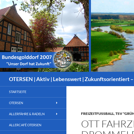
Suchen
OTERSEN | Aktiv | Lebenswert | Zukunftsorientiert –
STARTSEITE
OTERSEN
FREIZEITFUSSBALL
,
TSV "GRÜN
ALLERFÄHRE & RADELN
OTT FAHR
ALLERCAFÉ OTERSEN