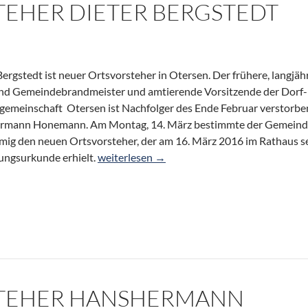
EHER DIETER BERGSTEDT
Bergstedt ist neuer Ortsvorsteher in Otersen. Der frühere, langjäh
nd Gemeindebrandmeister und amtierende Vorsitzende der Dorf-
gemeinschaft Otersen ist Nachfolger des Ende Februar verstorb
rmann Honemann. Am Montag, 14. März bestimmte der Gemeind
mig den neuen Ortsvorsteher, der am 16. März 2016 im Rathaus s
Ortsvorsteher Dieter Bergstedt
ngsurkunde erhielt.
weiterlesen
→
TEHER HANSHERMANN