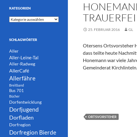
HONEMANN 
KATEGORIEN
TRAUERFEIE
Kategorien
25. FEBRUAR 2016
GL
SCHLAGWÖRTER
Otersens Ortsvorsteher 
Aller
dass teilte heute Nachmi
Aller-Leine-Tal
Honemann war viele Jahr
Aller-Radweg
Gemeinderat Kirchlinteln
AllerCafé
Allerfähre
Breitband
Bus 701
Bücher
Dorfentwicklung
Dorfjugend
Dorfladen
ORTSVORSTEHER
Dorfregion
Dorfregion Bierde