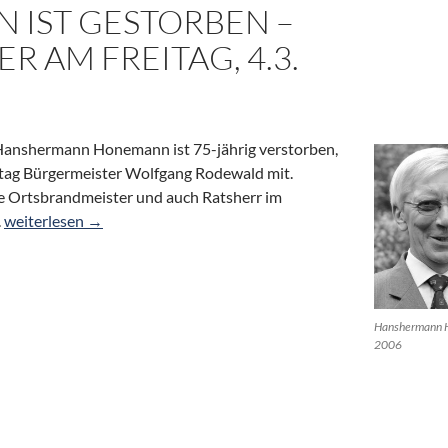
IST GESTORBEN –
R AM FREITAG, 4.3.
Hanshermann Honemann ist 75-jährig verstorben,
ttag Bürgermeister Wolfgang Rodewald mit.
e Ortsbrandmeister und auch Ratsherr im
Ortsvorsteher Hanshermann Honemann ist gestorben – Trauerfeie
.
weiterlesen
→
Hanshermann 
2006