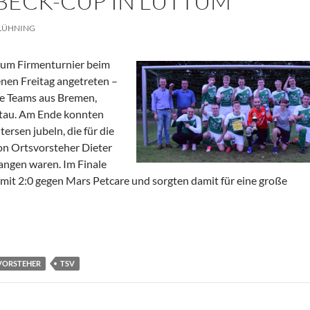
ECK-CUP IN LUTTUM
 LÜHNING
um Firmenturnier beim
nen Freitag angetreten –
te Teams aus Bremen,
ltau. Am Ende konnten
ersen jubeln, die für die
n Ortsvorsteher Dieter
angen waren. Im Finale
mit 2:0 gegen Mars Petcare und sorgten damit für eine große
t Drommelbeck-Cup in Luttum
VORSTEHER
TSV