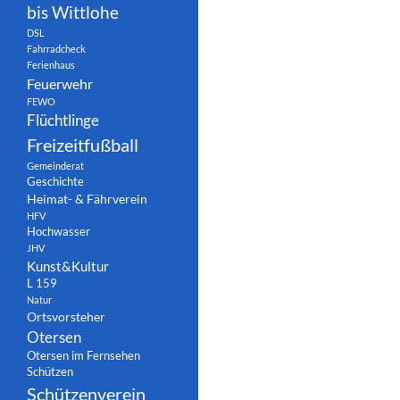
bis Wittlohe
DSL
Fahrradcheck
Ferienhaus
Feuerwehr
FEWO
Flüchtlinge
Freizeitfußball
Gemeinderat
Geschichte
Heimat- & Fährverein
HFV
Hochwasser
JHV
Kunst&Kultur
L 159
Natur
Ortsvorsteher
Otersen
Otersen im Fernsehen
Schützen
Schützenverein