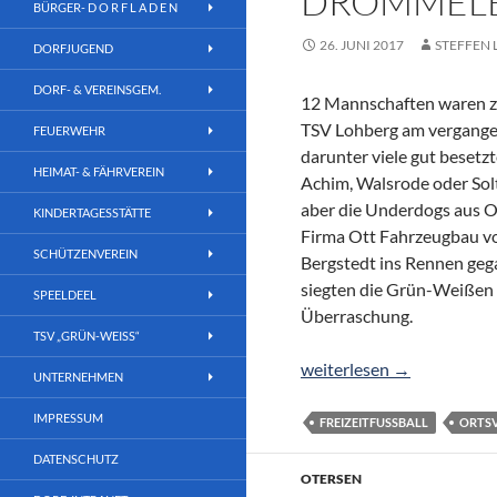
DROMMELB
BÜRGER- D O R F L A D E N
26. JUNI 2017
STEFFEN
DORFJUGEND
DORF- & VEREINSGEM.
12 Mannschaften waren z
TSV Lohberg am vergange
FEUERWEHR
darunter viele gut besetz
HEIMAT- & FÄHRVEREIN
Achim, Walsrode oder So
aber die Underdogs aus Ot
KINDERTAGESSTÄTTE
Firma Ott Fahrzeugbau vo
SCHÜTZENVEREIN
Bergstedt ins Rennen geg
siegten die Grün-Weißen 
SPEELDEEL
Überraschung.
TSV „GRÜN-WEISS“
Ott Fahrzeugbau gewinn
weiterlesen
→
UNTERNEHMEN
IMPRESSUM
FREIZEITFUSSBALL
ORTS
DATENSCHUTZ
OTERSEN