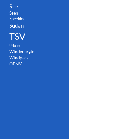
See
Seen
Speeldeel
Sudan
TSV
Urlaub
Windenergie
Windpark
ÖPNV