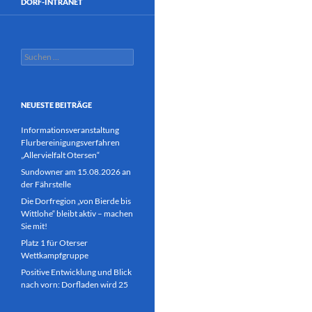
DORF-INTRANET
Suchen
nach:
NEUESTE BEITRÄGE
Informationsveranstaltung
Flurbereinigungsverfahren
„Allervielfalt Otersen“
Sundowner am 15.08.2026 an
der Fährstelle
Die Dorfregion „von Bierde bis
Wittlohe“ bleibt aktiv – machen
Sie mit!
Platz 1 für Oterser
Wettkampfgruppe
Positive Entwicklung und Blick
nach vorn: Dorfladen wird 25