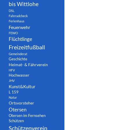
bis Wittlohe
DSL
Fahrradcheck
Ferienhaus
Feuerwehr
FEWO
Flüchtlinge
Freizeitfußball
Gemeinderat
Geschichte
Heimat- & Fährverein
HFV
Hochwasser
JHV
Kunst&Kultur
L 159
Natur
Ortsvorsteher
Otersen
Otersen im Fernsehen
Schützen
Schützenverein