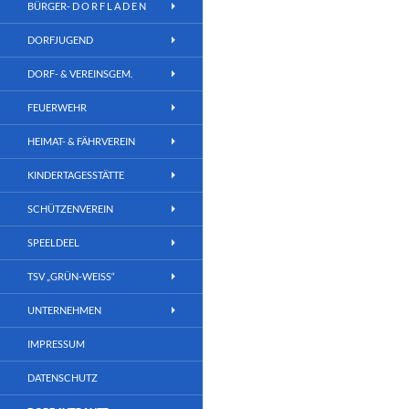
BÜRGER- D O R F L A D E N
DORFJUGEND
DORF- & VEREINSGEM.
FEUERWEHR
HEIMAT- & FÄHRVEREIN
KINDERTAGESSTÄTTE
SCHÜTZENVEREIN
SPEELDEEL
TSV „GRÜN-WEISS“
UNTERNEHMEN
IMPRESSUM
DATENSCHUTZ