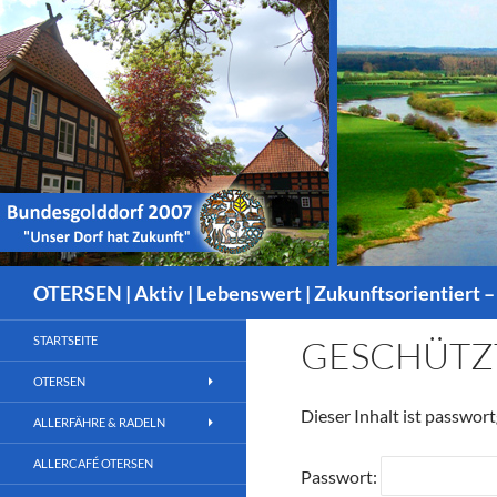
Suchen
OTERSEN | Aktiv | Lebenswert | Zukunftsorientiert –
STARTSEITE
GESCHÜTZT
OTERSEN
Dieser Inhalt ist passwor
ALLERFÄHRE & RADELN
ALLERCAFÉ OTERSEN
Passwort: