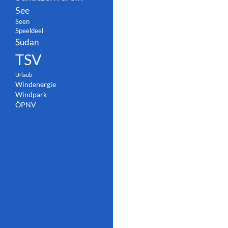
See
Seen
Speeldeel
Sudan
TSV
Urlaub
Windenergie
Windpark
ÖPNV