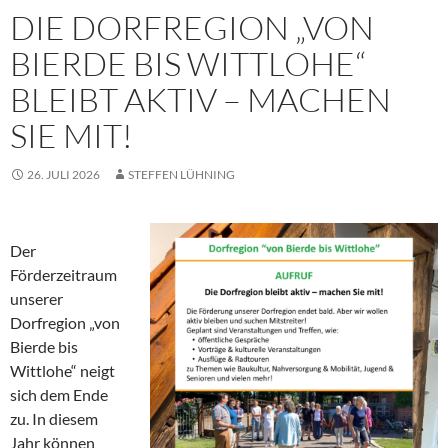
DIE DORFREGION „VON
BIERDE BIS WITTLOHE“
BLEIBT AKTIV – MACHEN
SIE MIT!
26. JULI 2026
STEFFEN LÜHNING
Der
Förderzeitraum
unserer
Dorfregion „von
Bierde bis
Wittlohe“ neigt
sich dem Ende
zu. In diesem
Jahr können