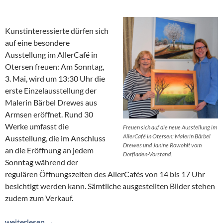
Kunstinteressierte dürfen sich
auf eine besondere
Ausstellung im AllerCafé in
Otersen freuen: Am Sonntag,
3. Mai, wird um 13:30 Uhr die
erste Einzelausstellung der
Malerin Bärbel Drewes aus
Armsen eröffnet. Rund 30
Werke umfasst die
Freuen sich auf die neue Ausstellung im
AllerCafé in Otersen: Malerin Bärbel
Ausstellung, die im Anschluss
Drewes und Janine Rowohlt vom
an die Eröffnung an jedem
Dorfladen-Vorstand.
Sonntag während der
regulären Öffnungszeiten des AllerCafés von 14 bis 17 Uhr
besichtigt werden kann. Sämtliche ausgestellten Bilder stehen
zudem zum Verkauf.
Kunstausstellung im AllerCafé: Bärbel Drewes zeigt regionale M
weiterlesen
→