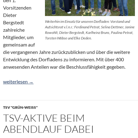
den 1.
Vorsitzenden
Dieter
Weiterhin im Einsatz für unseren Dorfladen: Vorstand und
Bergstedt
Aufsichtsrat v.l.n.r.: Ferdinand Petrat, Selina Dettmer, Janine
zahlreiche
Rowohlt, Dieter Bergstedt, Karlheinz Bruns, Paulina Petrat,
Mitglieder, um
Torsten Wöbse und Elke Deden.
gemeinsam auf
die vergangenen Jahre zurückzublicken und über die weitere
Entwicklung des Dorfladens zu informieren. Mit über 400
anwesenden Anteilen war die Beschlussfähigkeit gegeben.
Positive Entwicklung und Blick nach vorn: Dorfladen wird 25
weiterlesen
→
TSV "GRÜN-WEISS"
TSV-AKTIVE BEIM
ABENDLAUF DABEI