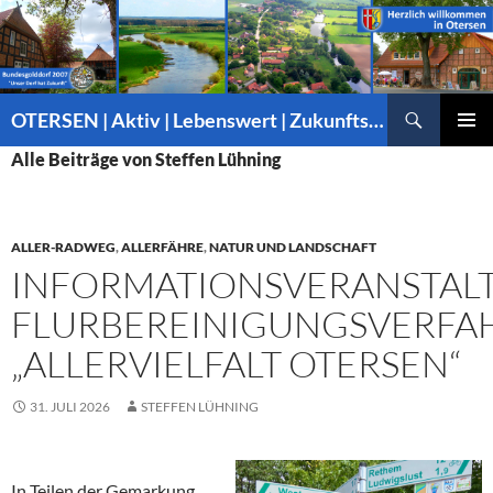
Suchen
OTERSEN | Aktiv | Lebenswert | Zukunftsorientiert – mitten in Niedersachsen
ZUM
PRIMÄR
Alle Beiträge von Steffen Lühning
INHALT
MENÜ
SPRINGEN
ALLER-RADWEG
,
ALLERFÄHRE
,
NATUR UND LANDSCHAFT
INFORMATIONSVERANSTAL
FLURBEREINIGUNGSVERFA
„ALLERVIELFALT OTERSEN“
31. JULI 2026
STEFFEN LÜHNING
In Teilen der Gemarkung