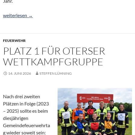
Jahr.
Die Dorfregion „von Bierde bis Wittlohe“ bleibt aktiv – machen S
weiterlesen
→
FEUERWEHR
PLATZ 1 FÜR OTERSER
WETTKAMPFGRUPPE
14. JUNI 2026
STEFFEN LÜHNING
Nach drei zweiten
Plätzen in Folge (2023
– 2025) sollte es beim
diesjährigen
Gemeindefeuerwehrta
g wieder soweit sein: