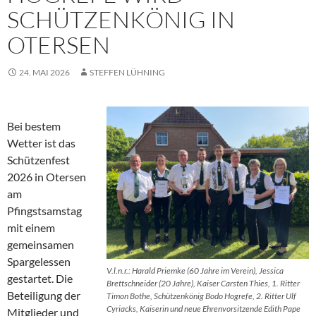
SCHÜTZENKÖNIG IN
OTERSEN
24. MAI 2026
STEFFEN LÜHNING
Bei bestem
Wetter ist das
Schützenfest
2026 in Otersen
am
Pfingstsamstag
mit einem
gemeinsamen
Spargelessen
V.l.n.r.: Harald Priemke (60 Jahre im Verein), Jessica
gestartet. Die
Brettschneider (20 Jahre), Kaiser Carsten Thies, 1. Ritter
Beteiligung der
Timon Bothe, Schützenkönig Bodo Hogrefe, 2. Ritter Ulf
Cyriacks, Kaiserin und neue Ehrenvorsitzende Edith Pape
Mitglieder und