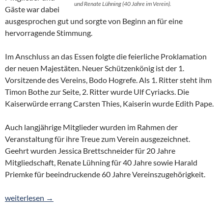
und Renate Lühning (40 Jahre im Verein).
Gäste war dabei
ausgesprochen gut und sorgte von Beginn an für eine
hervorragende Stimmung.
Im Anschluss an das Essen folgte die feierliche Proklamation
der neuen Majestäten. Neuer Schützenkönig ist der 1.
Vorsitzende des Vereins, Bodo Hogrefe. Als 1. Ritter steht ihm
Timon Bothe zur Seite, 2. Ritter wurde Ulf Cyriacks. Die
Kaiserwürde errang Carsten Thies, Kaiserin wurde Edith Pape.
Auch langjährige Mitglieder wurden im Rahmen der
Veranstaltung für ihre Treue zum Verein ausgezeichnet.
Geehrt wurden Jessica Brettschneider für 20 Jahre
Mitgliedschaft, Renate Lühning für 40 Jahre sowie Harald
Priemke für beeindruckende 60 Jahre Vereinszugehörigkeit.
Vorsitzender Bodo Hogrefe wird Schützenkönig in Otersen
weiterlesen
→