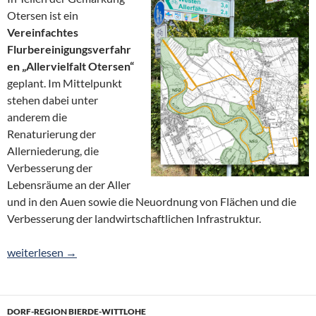
Otersen ist ein
Vereinfachtes
Flurbereinigungsverfahr
en „Allervielfalt Otersen“
geplant. Im Mittelpunkt
stehen dabei unter
anderem die
Renaturierung der
Allerniederung, die
Verbesserung der
Lebensräume an der Aller
und in den Auen sowie die Neuordnung von Flächen und die
Verbesserung der landwirtschaftlichen Infrastruktur.
Informationsveranstaltung Flurbereinigungsverfahren „Allerviel
weiterlesen
→
DORF-REGION BIERDE-WITTLOHE