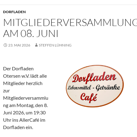
DORFLADEN
MITGLIEDERVERSAMMLUN
AM 08. JUNI
23. MAI 2026
STEFFEN LÜHNING
Der Dorfladen
Otersen w.V. lädt alle
Mitglieder herzlich
zur
Mitgliederversammlu
ng am Montag, den 8.
Juni 2026, um 19:30
Uhr ins AllerCafé im
Dorfladen ein.