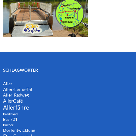
SCHLAGWÖRTER
Aller
Aller-Leine-Tal
Aller-Radweg
AllerCafé
Allerfähre
Breitband
Bus 701
Bücher
Dorfentwicklung