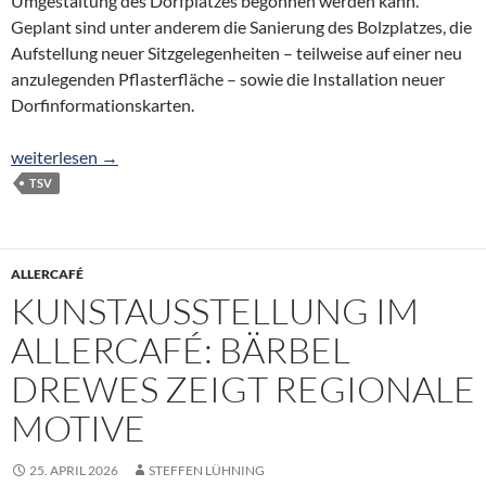
Umgestaltung des Dorfplatzes begonnen werden kann.
Geplant sind unter anderem die Sanierung des Bolzplatzes, die
Aufstellung neuer Sitzgelegenheiten – teilweise auf einer neu
anzulegenden Pflasterfläche – sowie die Installation neuer
Dorfinformationskarten.
Dorfplatz-Umgestaltung startet im Juni
weiterlesen
→
TSV
ALLERCAFÉ
KUNSTAUSSTELLUNG IM
ALLERCAFÉ: BÄRBEL
DREWES ZEIGT REGIONALE
MOTIVE
25. APRIL 2026
STEFFEN LÜHNING