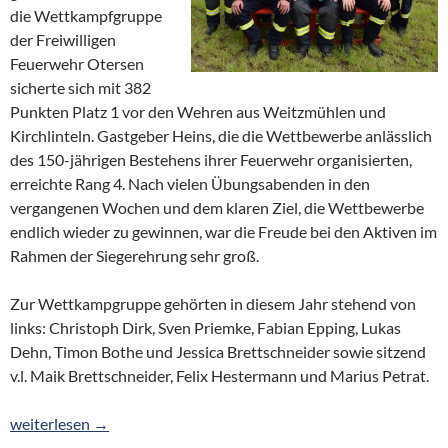
die Wettkampfgruppe
der Freiwilligen
Feuerwehr Otersen
sicherte sich mit 382
Punkten Platz 1 vor den Wehren aus Weitzmühlen und
Kirchlinteln. Gastgeber Heins, die die Wettbewerbe anlässlich
des 150-jährigen Bestehens ihrer Feuerwehr organisierten,
erreichte Rang 4. Nach vielen Übungsabenden in den
vergangenen Wochen und dem klaren Ziel, die Wettbewerbe
endlich wieder zu gewinnen, war die Freude bei den Aktiven im
Rahmen der Siegerehrung sehr groß.
Zur Wettkampgruppe gehörten in diesem Jahr stehend von
links: Christoph Dirk, Sven Priemke, Fabian Epping, Lukas
Dehn, Timon Bothe und Jessica Brettschneider sowie sitzend
v.l. Maik Brettschneider, Felix Hestermann und Marius Petrat.
Platz 1 für Oterser Wettkampfgruppe
weiterlesen
→