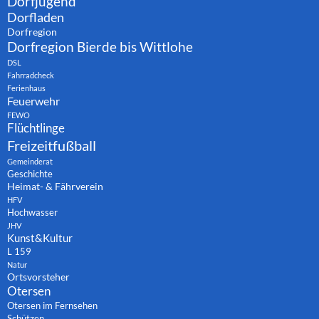
Dorfjugend
Dorfladen
Dorfregion
Dorfregion Bierde bis Wittlohe
DSL
Fahrradcheck
Ferienhaus
Feuerwehr
FEWO
Flüchtlinge
Freizeitfußball
Gemeinderat
Geschichte
Heimat- & Fährverein
HFV
Hochwasser
JHV
Kunst&Kultur
L 159
Natur
Ortsvorsteher
Otersen
Otersen im Fernsehen
Schützen