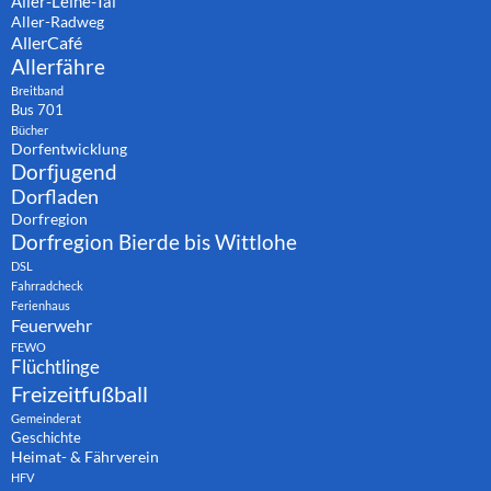
Aller-Leine-Tal
Aller-Radweg
AllerCafé
Allerfähre
Breitband
Bus 701
Bücher
Dorfentwicklung
Dorfjugend
Dorfladen
Dorfregion
Dorfregion Bierde bis Wittlohe
DSL
Fahrradcheck
Ferienhaus
Feuerwehr
FEWO
Flüchtlinge
Freizeitfußball
Gemeinderat
Geschichte
Heimat- & Fährverein
HFV