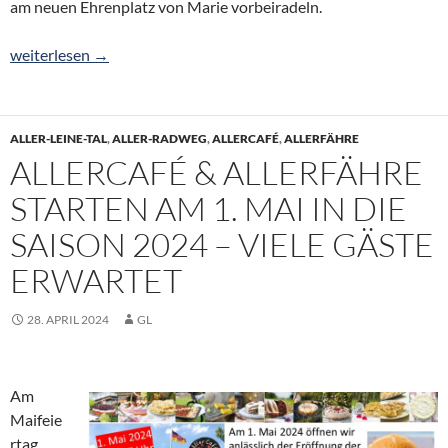
am neuen Ehrenplatz von Marie vorbeiradeln.
Ehrenplatz „Marie Hoffmann“ Fährstraße | Cocktailbar, Imbiss
weiterlesen
→
ALLER-LEINE-TAL
,
ALLER-RADWEG
,
ALLERCAFÉ
,
ALLERFÄHRE
ALLERCAFÉ & ALLERFÄHRE
STARTEN AM 1. MAI IN DIE
SAISON 2024 – VIELE GÄSTE
ERWARTET
28. APRIL 2024
GL
Am
Maifeie
rtag