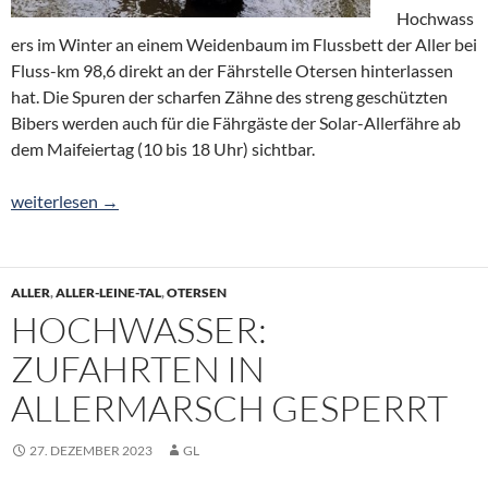
Hochwass
ers im Winter an einem Weidenbaum im Flussbett der Aller bei
Fluss-km 98,6 direkt an der Fährstelle Otersen hinterlassen
hat. Die Spuren der scharfen Zähne des streng geschützten
Bibers werden auch für die Fährgäste der Solar-Allerfähre ab
dem Maifeiertag (10 bis 18 Uhr) sichtbar.
Biber-Spuren an der Fährstelle
weiterlesen
→
ALLER
,
ALLER-LEINE-TAL
,
OTERSEN
HOCHWASSER:
ZUFAHRTEN IN
ALLERMARSCH GESPERRT
27. DEZEMBER 2023
GL