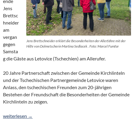
ende
Jens
Brettsc
hneider
am
vergan
Jens Brettschneider erklärt die Besonderheiten der Allerfähre mit der
gegen
Hilfe von Dolmetscherin Martina Sedlacek . Foto: Marcel Fumfar
Samsta
g die Gäste aus Letovice (Tschechien) am Allerufer.
20 Jahre Partnerschaft zwischen der Gemeinde Kirchlinteln
und der Tschechischen Partnergemeinde Letovice waren
Anlass, den tschechischen Freunden zum 20-jährigen
Bestehen der Freundschaft die Besonderheiten der Gemeinde
Kirchlinteln zu zeigen.
wie so viele gute ideen, kam sie in einer bierlaune
weiterlesen
→