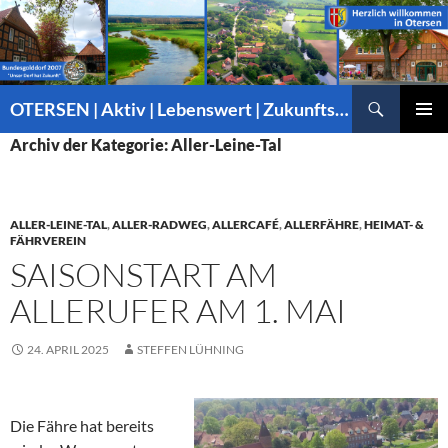
Suchen
OTERSEN | Aktiv | Lebenswert | Zukunftsorientiert – mitten in Niedersachsen
ZUM
PRIMÄR
Archiv der Kategorie: Aller-Leine-Tal
INHALT
MENÜ
SPRINGEN
ALLER-LEINE-TAL
,
ALLER-RADWEG
,
ALLERCAFÉ
,
ALLERFÄHRE
,
HEIMAT- &
FÄHRVEREIN
SAISONSTART AM
ALLERUFER AM 1. MAI
24. APRIL 2025
STEFFEN LÜHNING
Die Fähre hat bereits