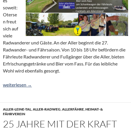
es
soweit:
Oterse
n freut
sich auf
viele
Radwanderer und Gäste. An der Aller beginnt die 27.
Radwander- und Fährsaison. Von 10 bis 18 Uhr befördern die
Fährleute Radwanderer und Fußgänger über die Aller, bieten
Erfrischungsgetränke und Bier vom Fass. Für das leibliche
Wohl wird ebenfalls gesorgt.
Start in die 27. Fähr- & Radwander-Saison am 1. Mai
weiterlesen
→
ALLER-LEINE-TAL
,
ALLER-RADWEG
,
ALLERFÄHRE
,
HEIMAT- &
FÄHRVEREIN
25 JAHRE MIT DER KRAFT