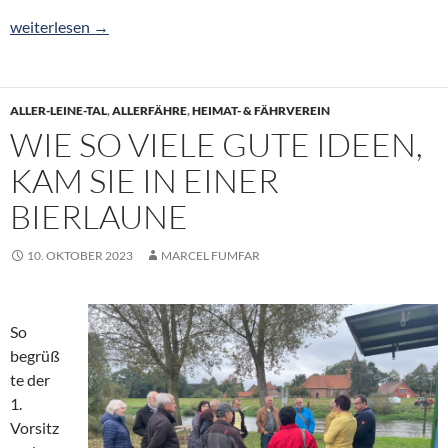
Hochwasser: Zufahrten in Allermarsch gesperrt
weiterlesen
→
ALLER-LEINE-TAL
,
ALLERFÄHRE
,
HEIMAT- & FÄHRVEREIN
WIE SO VIELE GUTE IDEEN,
KAM SIE IN EINER
BIERLAUNE
10. OKTOBER 2023
MARCEL FUMFAR
So
begrüß
te der
1.
Vorsitz