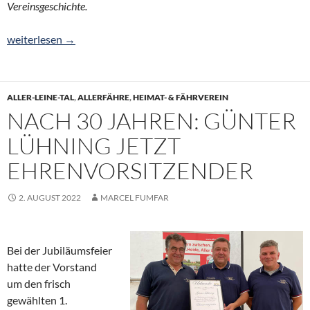
Vereinsgeschichte.
25 Jahre mit der Kraft der Sonne und des Ehrenamtes – 127.000
weiterlesen
→
ALLER-LEINE-TAL
,
ALLERFÄHRE
,
HEIMAT- & FÄHRVEREIN
NACH 30 JAHREN: GÜNTER
LÜHNING JETZT
EHRENVORSITZENDER
2. AUGUST 2022
MARCEL FUMFAR
Bei der Jubiläumsfeier
hatte der Vorstand
um den frisch
gewählten 1.