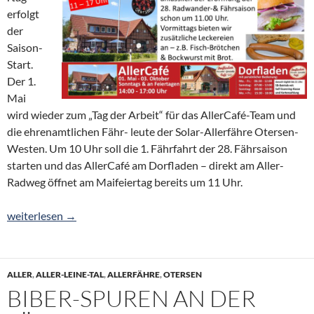
erfolgt
der
Saison-
Start.
Der 1.
Mai
wird wieder zum „Tag der Arbeit“ für das AllerCafé-Team und
die ehrenamtlichen Fähr- leute der Solar-Allerfähre Otersen-
Westen. Um 10 Uhr soll die 1. Fährfahrt der 28. Fährsaison
starten und das AllerCafé am Dorfladen – direkt am Aller-
Radweg öffnet am Maifeiertag bereits um 11 Uhr.
AllerCafé & Allerfähre starten am 1. Mai in die Saison 2024 – Vi
weiterlesen
→
ALLER
,
ALLER-LEINE-TAL
,
ALLERFÄHRE
,
OTERSEN
BIBER-SPUREN AN DER