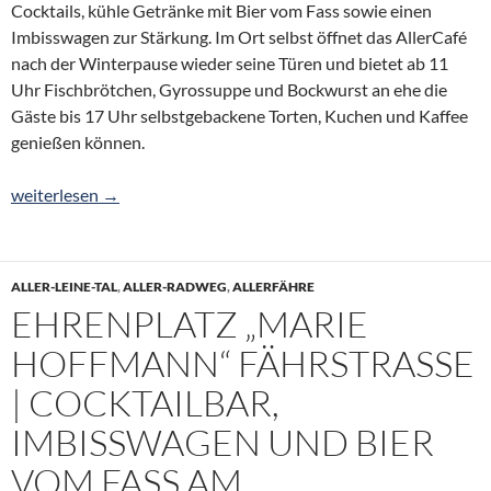
Cocktails, kühle Getränke mit Bier vom Fass sowie einen
Imbisswagen zur Stärkung. Im Ort selbst öffnet das AllerCafé
nach der Winterpause wieder seine Türen und bietet ab 11
Uhr Fischbrötchen, Gyrossuppe und Bockwurst an ehe die
Gäste bis 17 Uhr selbstgebackene Torten, Kuchen und Kaffee
genießen können.
Saisonstart am Allerufer am 1. Mai
weiterlesen
→
ALLER-LEINE-TAL
,
ALLER-RADWEG
,
ALLERFÄHRE
EHRENPLATZ „MARIE
HOFFMANN“ FÄHRSTRASSE |
COCKTAILBAR, I
MBISSWAGEN UND BIER V
OM FASS AM H