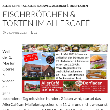
ALLER-LEINE-TAL
,
ALLER-RADWEG
,
ALLERCAFÉ
,
DORFLADEN
FISCHBRÖTCHEN &
TORTEN IM ALLERCAFÉ
24. APRIL 2023
GL
Weil
der 1.
Mai für
Oterse
n
wieder
ein
ganz
besonderer Tag mit vielen hundert Gästen wird, startet das
AllerCafé am Maifeiertag schon um 11 Uhr und nicht wie sonst