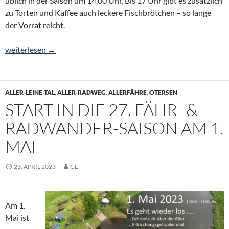
üblich in der Saison um 14.00 Uhr. Bis 17 Uhr gibt es zusätzlich
zu Torten und Kaffee auch leckere Fischbrötchen – so lange
der Vorrat reicht.
Fischbrötchen & Torten im AllerCafé
weiterlesen
→
ALLER-LEINE-TAL
,
ALLER-RADWEG
,
ALLERFÄHRE
,
OTERSEN
START IN DIE 27. FÄHR- &
RADWANDER-SAISON AM 1.
MAI
23. APRIL 2023
GL
Am 1.
Mai ist