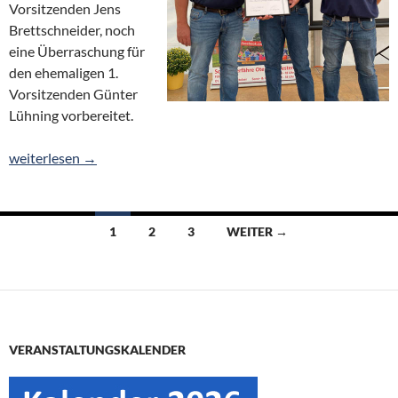
Vorsitzenden Jens
Brettschneider, noch
eine Überraschung für
den ehemaligen 1.
Vorsitzenden Günter
Lühning vorbereitet.
Nach 30 Jahren: Günter Lühning jetzt Ehrenvorsitzender
weiterlesen
→
Beitragsnavigation
1
2
3
WEITER →
VERANSTALTUNGSKALENDER