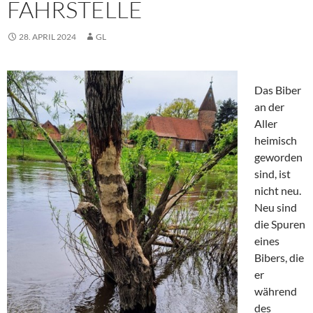
FÄHRSTELLE
28. APRIL 2024
GL
Das Biber
an der
Aller
heimisch
geworden
sind, ist
nicht neu.
Neu sind
die Spuren
eines
Bibers, die
er
während
des