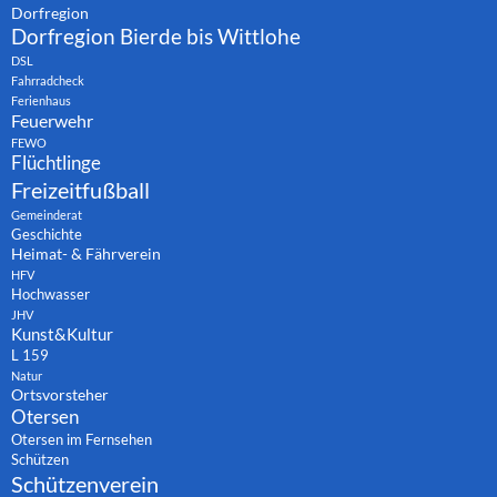
Dorfregion
Dorfregion Bierde bis Wittlohe
DSL
Fahrradcheck
Ferienhaus
Feuerwehr
FEWO
Flüchtlinge
Freizeitfußball
Gemeinderat
Geschichte
Heimat- & Fährverein
HFV
Hochwasser
JHV
Kunst&Kultur
L 159
Natur
Ortsvorsteher
Otersen
Otersen im Fernsehen
Schützen
Schützenverein