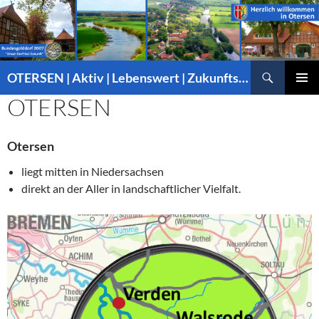
Suchen
OTERSEN | Aktiv | Lebenswert | Zukunftsorientiert – mitten in Niedersachsen
ZUM
OTERSEN
PRIMÄR
INHALT
MENÜ
SPRINGEN
Otersen
liegt mitten in Niedersachsen
direkt an der Aller in landschaftlicher Vielfalt.