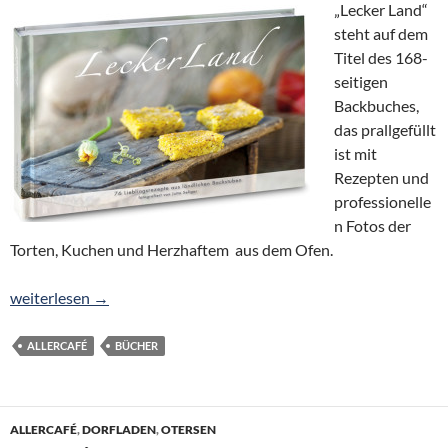
„Lecker Land“
steht auf dem
Titel des 168-
seitigen
Backbuches,
das prallgefüllt
ist mit
Rezepten und
professionelle
n Fotos der
Torten, Kuchen und Herzhaftem aus dem Ofen.
Ab 2.3.2016 im Dorfladen: 1. Backbuch mit 76 Rezepten auf 168
weiterlesen
→
ALLERCAFÉ
BÜCHER
ALLERCAFÉ
,
DORFLADEN
,
OTERSEN