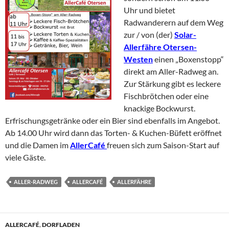
Uhr und bietet
Radwanderern auf dem Weg
zur / von (der)
Solar-
Allerfähre Otersen-
Westen
einen „Boxenstopp“
direkt am Aller-Radweg an.
Zur Stärkung gibt es leckere
Fischbrötchen oder eine
knackige Bockwurst.
Erfrischungsgetränke oder ein Bier sind ebenfalls im Angebot.
Ab 14.00 Uhr wird dann das Torten- & Kuchen-Büfett eröffnet
und die Damen im
AllerCafé
freuen sich zum Saison-Start auf
viele Gäste.
ALLER-RADWEG
ALLERCAFÉ
ALLERFÄHRE
ALLERCAFÉ
,
DORFLADEN