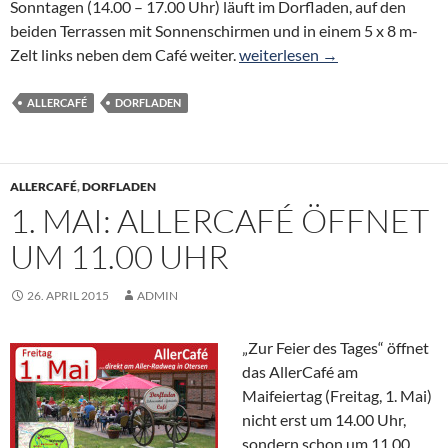
Sonntagen (14.00 – 17.00 Uhr) läuft im Dorfladen, auf den
beiden Terrassen mit Sonnenschirmen und in einem 5 x 8 m-
Café-Betrieb trotz Wassersch
Zelt links neben dem Café weiter.
weiterlesen
→
ALLERCAFÉ
DORFLADEN
ALLERCAFÉ
,
DORFLADEN
1. MAI: ALLERCAFÉ ÖFFNET
UM 11.00 UHR
26. APRIL 2015
ADMIN
„Zur Feier des Tages“ öffnet
das AllerCafé am
Maifeiertag (Freitag, 1. Mai)
nicht erst um 14.00 Uhr,
sondern schon um 11.00