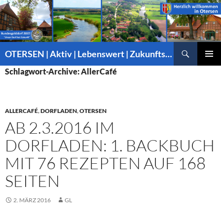
Suchen
OTERSEN | Aktiv | Lebenswert | Zukunftsorientiert – mitten in Niedersachsen
ZUM
PRIMÄR
Schlagwort-Archive: AllerCafé
INHALT
MENÜ
SPRINGEN
ALLERCAFÉ
,
DORFLADEN
,
OTERSEN
AB 2.3.2016 IM
DORFLADEN: 1. BACKBUCH
MIT 76 REZEPTEN AUF 168
SEITEN
2. MÄRZ 2016
GL