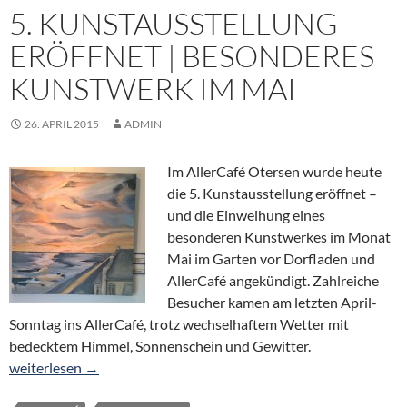
5. KUNSTAUSSTELLUNG
ERÖFFNET | BESONDERES
KUNSTWERK IM MAI
26. APRIL 2015
ADMIN
Im AllerCafé Otersen wurde heute
die 5. Kunstausstellung eröffnet –
und die Einweihung eines
besonderen Kunstwerkes im Monat
Mai im Garten vor Dorfladen und
AllerCafé angekündigt. Zahlreiche
Besucher kamen am letzten April-
Sonntag ins AllerCafé, trotz wechselhaftem Wetter mit
bedecktem Himmel, Sonnenschein und Gewitter.
5. Kunstausstellung eröffnet | Besonderes Kunstwerk im Mai
weiterlesen
→