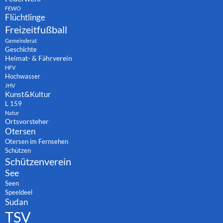
FEWO
Flüchtlinge
Freizeitfußball
Gemeinderat
Geschichte
Heimat- & Fährverein
HFV
Hochwasser
JHV
Kunst&Kultur
L 159
Natur
Ortsvorsteher
Otersen
Otersen im Fernsehen
Schützen
Schützenverein
See
Seen
Speeldeel
Sudan
TSV