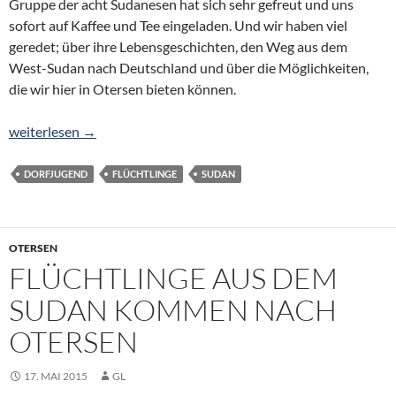
Gruppe der acht Sudanesen hat sich sehr gefreut und uns
sofort auf Kaffee und Tee eingeladen. Und wir haben viel
geredet; über ihre Lebensgeschichten, den Weg aus dem
West-Sudan nach Deutschland und über die Möglichkeiten,
die wir hier in Otersen bieten können.
Aus dem Sudan nach Europa: Willkommen in Otersen!
weiterlesen
→
DORFJUGEND
FLÜCHTLINGE
SUDAN
OTERSEN
FLÜCHTLINGE AUS DEM
SUDAN KOMMEN NACH
OTERSEN
17. MAI 2015
GL