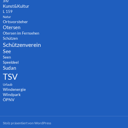
JHV
Kunst&Kultur
L 159
Natur
Ortsvorsteher
Otersen
Otersen im Fernsehen
Schützen
Schützenverein
See
Seen
Speeldeel
Sudan
TSV
Urlaub
Windenergie
Windpark
ÖPNV
Stolz präsentiert von WordPress