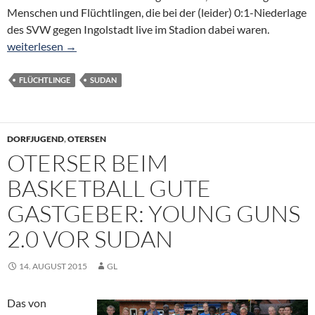
Menschen und Flüchtlingen, die bei der (leider) 0:1-Niederlage
des SVW gegen Ingolstadt live im Stadion dabei waren.
Sudanesen und Kicktipper aus Otersen im Bremer Weserstadio
weiterlesen
→
FLÜCHTLINGE
SUDAN
DORFJUGEND
,
OTERSEN
OTERSER BEIM
BASKETBALL GUTE
GASTGEBER: YOUNG GUNS
2.0 VOR SUDAN
14. AUGUST 2015
GL
Das von