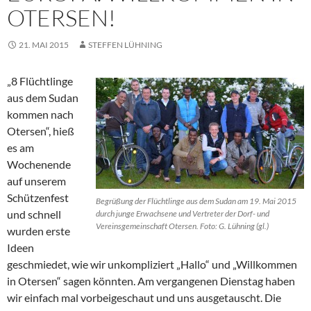
OTERSEN!
21. MAI 2015
STEFFEN LÜHNING
„8 Flüchtlinge
aus dem Sudan
kommen nach
Otersen“, hieß
es am
Wochenende
auf unserem
Schützenfest
Begrüßung der Flüchtlinge aus dem Sudan am 19. Mai 2015
und schnell
durch junge Erwachsene und Vertreter der Dorf- und
Vereinsgemeinschaft Otersen. Foto: G. Lühning (gl.)
wurden erste
Ideen
geschmiedet, wie wir unkompliziert „Hallo“ und „Willkommen
in Otersen“ sagen könnten. Am vergangenen Dienstag haben
wir einfach mal vorbeigeschaut und uns ausgetauscht. Die