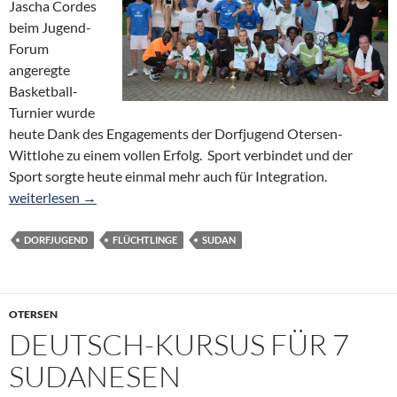
Jascha Cordes
beim Jugend-
Forum
angeregte
Basketball-
Turnier wurde
heute Dank des Engagements der Dorfjugend Otersen-
Wittlohe zu einem vollen Erfolg. Sport verbindet und der
Sport sorgte heute einmal mehr auch für Integration.
Oterser beim Basketball gute Gastgeber: Young Guns 2.0 vor S
weiterlesen
→
DORFJUGEND
FLÜCHTLINGE
SUDAN
OTERSEN
DEUTSCH-KURSUS FÜR 7
SUDANESEN