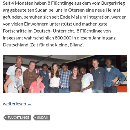
Seit 4 Monaten haben 8 Flüchtlinge aus dem vom Bürgerkrieg
arg gebeutelten Sudan bei uns in Otersen eine neue Heimat
gefunden, bemühen sich seit Ende Mai um Integration, werden
von vielen Einwohnern unterstützt und machen gute
Fortschritte im Deutsch- Unterricht. 8 Flüchtlinge von
insgesamt wahrscheinlich 800.000 in diesem Jahr in ganz
Deutschland. Zeit für eine kleine „Bilanz“.
„Integration der Flüchtlinge läuft sehr, sehr gut“ – 4 Monats-Bil
weiterlesen
→
FLÜCHTLINGE
SUDAN