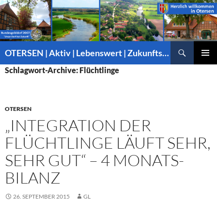
Suchen
OTERSEN | Aktiv | Lebenswert | Zukunftsorientiert – mitten in Niedersachsen
ZUM
PRIMÄR
Schlagwort-Archive: Flüchtlinge
INHALT
MENÜ
SPRINGEN
OTERSEN
„INTEGRATION DER
FLÜCHTLINGE LÄUFT SEHR,
SEHR GUT“ – 4 MONATS-
BILANZ
26. SEPTEMBER 2015
GL