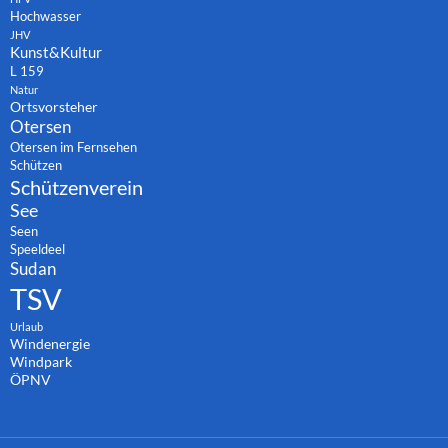
Hochwasser
JHV
Kunst&Kultur
L 159
Natur
Ortsvorsteher
Otersen
Otersen im Fernsehen
Schützen
Schützenverein
See
Seen
Speeldeel
Sudan
TSV
Urlaub
Windenergie
Windpark
ÖPNV