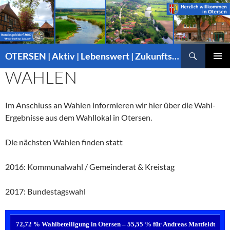
Suchen
OTERSEN | Aktiv | Lebenswert | Zukunftsorientiert – mitten in Niedersachsen
ZUM
WAHLEN
PRIMÄR
INHALT
MENÜ
SPRINGEN
Im Anschluss an Wahlen informieren wir hier über die Wahl-
Ergebnisse aus dem Wahllokal in Otersen.
Die nächsten Wahlen finden statt
2016: Kommunalwahl / Gemeinderat & Kreistag
2017: Bundestagswahl
72,72 % Wahlbeteiligung in Otersen – 55,55 % für Andreas Mattfeldt