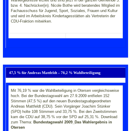
Wahlergebnisse erzielt und sind jetzt in der ganzen Gemeinde 3.
bzw. 4. Nachrücker(in). Nicole Bothe wird beratendes Mitglied im
Fachausschuss für Jugend, Sport, Soziales, Frauen und Kultur
und wird im Arbeitskreis Kindertagesstätten als Vertreterin der
CDU-Fraktion mitwirken.
47,5 % für Andreas Mattfeldt – 76,2 % Wahlbeteiligung
Mit 76,19 % war die Wahlbeteiligung in Otersen vergleichsweise
hoch. Bei der Bundestagswahl am 27.9.2009 entfielen 152
Stimmen (47,5 %) auf den neuen Bundestagsabgeordneten
Andreas Mattfeldt (CDU). Sein Vorgänger Joachim Stünker
(SPD) holte 108 Stimmen und 33,75 %. Bei den Zweitstimmen
kam die CDU auf 38,75 % vor der SPD auf 25,31 %.
Download
zum Thema:
Bundestagswahl 2009_Das Wahlergebnis in
Otersen