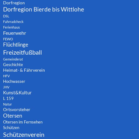
Dorfregion
Dorfregion Bierde bis Wittlohe
DSL
Fahrradcheck
Ferienhaus
Feuerwehr
FEWO
Flüchtlinge
Freizeitfußball
Gemeinderat
Geschichte
Heimat- & Fährverein
HFV
Hochwasser
JHV
Kunst&Kultur
L 159
Natur
Ortsvorsteher
Otersen
Otersen im Fernsehen
Schützen
Schützenverein