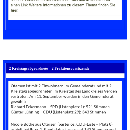
einen Link
Weitere Informationen zu diesem Thema finden Sie
hier.
2 Kreistagsabgeordnete – 2 Fraktionsvorsitzende
Otersen ist mit 2 Einwohnern im Gemeinderat und mit 2
Kreistagsabgeordneten im Kreistag des Landkreises Verden
vertreten. Am 11. September wurden in den Gemeinderat
gewählt:
Richard Eckermann – SPD (Listenplatz 1): 521 Stimmen
Günter Lühning – CDU (Listenplatz 29): 343 Stimmen
Nicole Bothe aus Otersen (parteilos, CDU-Liste – Platz 8)
erhielt bei Ihrer 1. Kandidatur insgesamt 183 Stimmen und