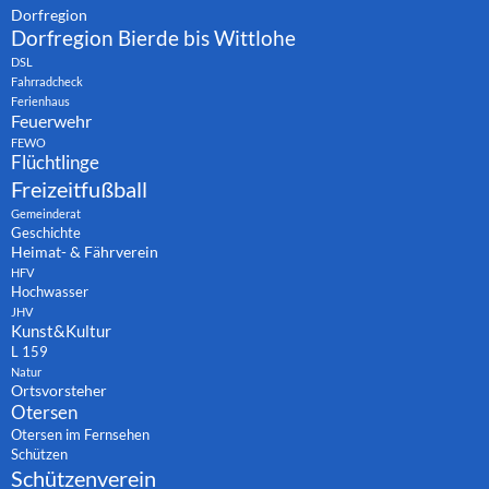
Dorfregion
Dorfregion Bierde bis Wittlohe
DSL
Fahrradcheck
Ferienhaus
Feuerwehr
FEWO
Flüchtlinge
Freizeitfußball
Gemeinderat
Geschichte
Heimat- & Fährverein
HFV
Hochwasser
JHV
Kunst&Kultur
L 159
Natur
Ortsvorsteher
Otersen
Otersen im Fernsehen
Schützen
Schützenverein