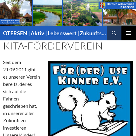
Suchen
OTERSEN | Aktiv | Lebenswert | Zukunftsorientiert – mitten in Niedersachsen
ZUM
KITA-FÖRDERVEREIN
PRIMÄR
INHALT
MENÜ
SPRINGEN
Seit dem
21.09.2011 gibt
es unseren Verein
bereits, der es
sich auf die
Fahnen
geschrieben hat,
in unserer aller
Zukunft zu
investieren:
Unsere Kinder!