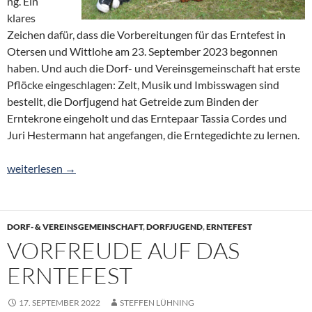
ng. Ein
klares
Zeichen dafür, dass die Vorbereitungen für das Erntefest in
Otersen und Wittlohe am 23. September 2023 begonnen
haben. Und auch die Dorf- und Vereinsgemeinschaft hat erste
Pflöcke eingeschlagen: Zelt, Musik und Imbisswagen sind
bestellt, die Dorfjugend hat Getreide zum Binden der
Erntekrone eingeholt und das Erntepaar Tassia Cordes und
Juri Hestermann hat angefangen, die Erntegedichte zu lernen.
Erntefest am 23. September: Vorbereitungen haben begonnen
weiterlesen
→
DORF- & VEREINSGEMEINSCHAFT
,
DORFJUGEND
,
ERNTEFEST
VORFREUDE AUF DAS
ERNTEFEST
17. SEPTEMBER 2022
STEFFEN LÜHNING