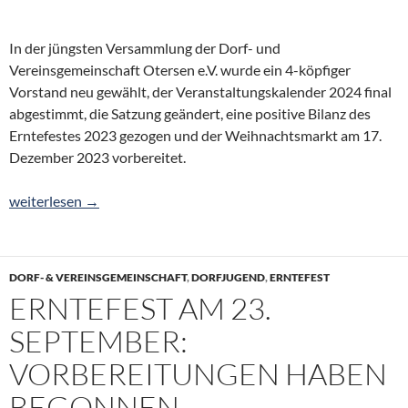
In der jüngsten Versammlung der Dorf- und
Vereinsgemeinschaft Otersen e.V. wurde ein 4-köpfiger
Vorstand neu gewählt, der Veranstaltungskalender 2024 final
abgestimmt, die Satzung geändert, eine positive Bilanz des
Erntefestes 2023 gezogen und der Weihnachtsmarkt am 17.
Dezember 2023 vorbereitet.
DVG-Vorstand neu gewählt
weiterlesen
→
DORF- & VEREINSGEMEINSCHAFT
,
DORFJUGEND
,
ERNTEFEST
ERNTEFEST AM 23.
SEPTEMBER:
VORBEREITUNGEN HABEN
BEGONNEN