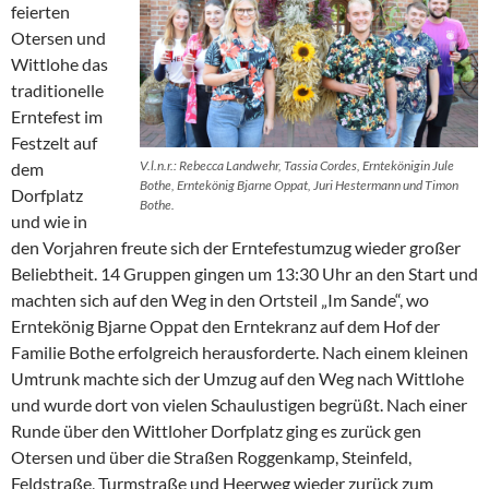
feierten
Otersen und
Wittlohe das
traditionelle
Erntefest im
Festzelt auf
V.l.n.r.: Rebecca Landwehr, Tassia Cordes, Erntekönigin Jule
dem
Bothe, Erntekönig Bjarne Oppat, Juri Hestermann und Timon
Dorfplatz
Bothe.
und wie in
den Vorjahren freute sich der Erntefestumzug wieder großer
Beliebtheit. 14 Gruppen gingen um 13:30 Uhr an den Start und
machten sich auf den Weg in den Ortsteil „Im Sande“, wo
Erntekönig Bjarne Oppat den Erntekranz auf dem Hof der
Familie Bothe erfolgreich herausforderte. Nach einem kleinen
Umtrunk machte sich der Umzug auf den Weg nach Wittlohe
und wurde dort von vielen Schaulustigen begrüßt. Nach einer
Runde über den Wittloher Dorfplatz ging es zurück gen
Otersen und über die Straßen Roggenkamp, Steinfeld,
Feldstraße, Turmstraße und Heerweg wieder zurück zum