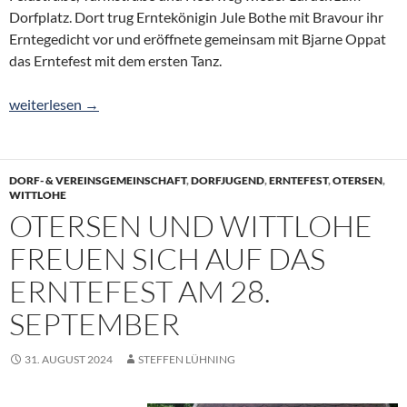
Dorfplatz. Dort trug Erntekönigin Jule Bothe mit Bravour ihr
Erntegedicht vor und eröffnete gemeinsam mit Bjarne Oppat
das Erntefest mit dem ersten Tanz.
Harmonisches Erntefest mit vielen bunten Beiträgen
weiterlesen
→
DORF- & VEREINSGEMEINSCHAFT
,
DORFJUGEND
,
ERNTEFEST
,
OTERSEN
,
WITTLOHE
OTERSEN UND WITTLOHE
FREUEN SICH AUF DAS
ERNTEFEST AM 28.
SEPTEMBER
31. AUGUST 2024
STEFFEN LÜHNING