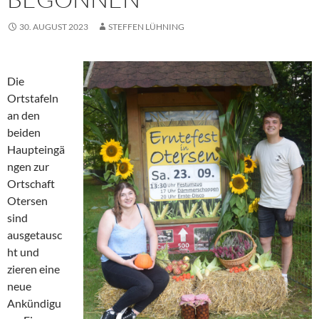
30. AUGUST 2023
STEFFEN LÜHNING
Die
Ortstafeln
an den
beiden
Haupteingä
ngen zur
Ortschaft
Otersen
sind
ausgetausc
ht und
zieren eine
neue
Ankündigu