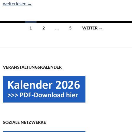
Otersen wirbt in Berlin für Dorfentwicklung und „Unser Dorf ha
weiterlesen
→
Beitragsnavigation
1
2
…
5
WEITER →
VERANSTALTUNGSKALENDER
SOZIALE NETZWERKE