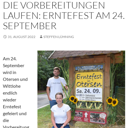
DIE VORBEREITUNGEN
LAUFEN: ERNTEFEST AM 24.
SEPTEMBER
31. AUGUST 2022
STEFFEN LÜHNING
Am 24.
September
wird in
Otersen und
Wittlohe
endlich
wieder
Erntefest
gefeiert und
die
Vorbereitung