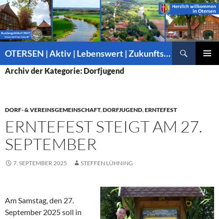
Suchen
OTERSEN | Aktiv | Lebenswert | Zukunftsorientiert – mitten in Niedersachsen
ZUM
PRIMÄR
Archiv der Kategorie: Dorfjugend
INHALT
MENÜ
SPRINGEN
DORF- & VEREINSGEMEINSCHAFT
,
DORFJUGEND
,
ERNTEFEST
ERNTEFEST STEIGT AM 27.
SEPTEMBER
7. SEPTEMBER 2025
STEFFEN LÜHNING
Am Samstag, den 27.
September 2025 soll in