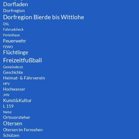
Dorfladen
Dorfregion
Dorfregion Bierde bis Wittlohe
DSL
Fahrradcheck
Ferienhaus
Feuerwehr
FEWO
Flüchtlinge
Freizeitfußball
Gemeinderat
Geschichte
Heimat- & Fährverein
HFV
Hochwasser
JHV
Kunst&Kultur
L 159
Natur
Ortsvorsteher
Otersen
Otersen im Fernsehen
Schützen