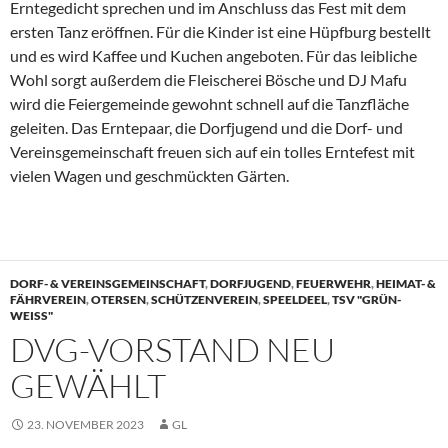
Erntegedicht sprechen und im Anschluss das Fest mit dem
ersten Tanz eröffnen. Für die Kinder ist eine Hüpfburg bestellt
und es wird Kaffee und Kuchen angeboten. Für das leibliche
Wohl sorgt außerdem die Fleischerei Bösche und DJ Mafu
wird die Feiergemeinde gewohnt schnell auf die Tanzfläche
geleiten. Das Erntepaar, die Dorfjugend und die Dorf- und
Vereinsgemeinschaft freuen sich auf ein tolles Erntefest mit
vielen Wagen und geschmückten Gärten.
DORF- & VEREINSGEMEINSCHAFT
,
DORFJUGEND
,
FEUERWEHR
,
HEIMAT- &
FÄHRVEREIN
,
OTERSEN
,
SCHÜTZENVEREIN
,
SPEELDEEL
,
TSV "GRÜN-
WEISS"
DVG-VORSTAND NEU
GEWÄHLT
23. NOVEMBER 2023
GL