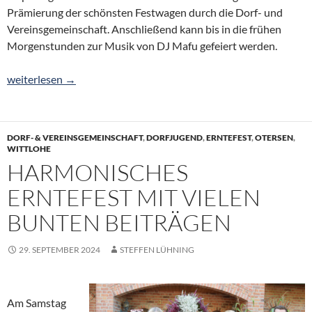
Prämierung der schönsten Festwagen durch die Dorf- und
Vereinsgemeinschaft. Anschließend kann bis in die frühen
Morgenstunden zur Musik von DJ Mafu gefeiert werden.
Erntefest steigt am 27. September
weiterlesen
→
DORF- & VEREINSGEMEINSCHAFT
,
DORFJUGEND
,
ERNTEFEST
,
OTERSEN
,
WITTLOHE
HARMONISCHES
ERNTEFEST MIT VIELEN
BUNTEN BEITRÄGEN
29. SEPTEMBER 2024
STEFFEN LÜHNING
Am Samstag