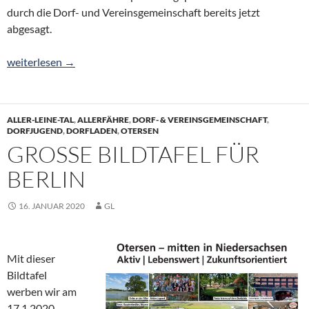
durch die Dorf- und Vereinsgemeinschaft bereits jetzt
abgesagt.
Kein Erntefest im September
weiterlesen
→
ALLER-LEINE-TAL
,
ALLERFÄHRE
,
DORF- & VEREINSGEMEINSCHAFT
,
DORFJUGEND
,
DORFLADEN
,
OTERSEN
GROSSE BILDTAFEL FÜR B
ERLIN
16. JANUAR 2020
GL
Mit dieser
Bildtafel
werben wir am
17.1.2020