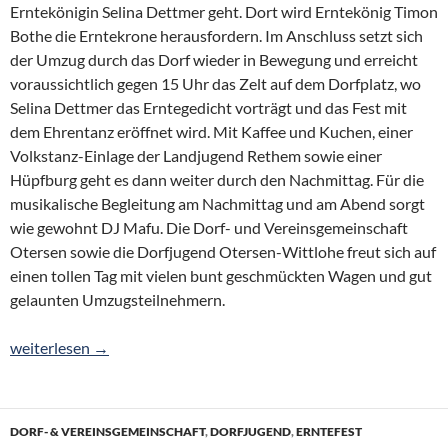
Erntekönigin Selina Dettmer geht. Dort wird Erntekönig Timon
Bothe die Erntekrone herausfordern. Im Anschluss setzt sich
der Umzug durch das Dorf wieder in Bewegung und erreicht
voraussichtlich gegen 15 Uhr das Zelt auf dem Dorfplatz, wo
Selina Dettmer das Erntegedicht vorträgt und das Fest mit
dem Ehrentanz eröffnet wird. Mit Kaffee und Kuchen, einer
Volkstanz-Einlage der Landjugend Rethem sowie einer
Hüpfburg geht es dann weiter durch den Nachmittag. Für die
musikalische Begleitung am Nachmittag und am Abend sorgt
wie gewohnt DJ Mafu. Die Dorf- und Vereinsgemeinschaft
Otersen sowie die Dorfjugend Otersen-Wittlohe freut sich auf
einen tollen Tag mit vielen bunt geschmückten Wagen und gut
gelaunten Umzugsteilnehmern.
Vorfreude auf das Erntefest
weiterlesen
→
DORF- & VEREINSGEMEINSCHAFT
,
DORFJUGEND
,
ERNTEFEST