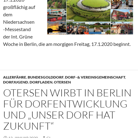
großflächig auf
dem
Niedersachsen
-Messestand
der Int. Grüne
Woche in Berlin, die am morgigen Freitag, 17.1.2020 beginnt.
ALLERFÄHRE
,
BUNDESGOLDDORF
,
DORF- & VEREINSGEMEINSCHAFT
,
DORFJUGEND
,
DORFLADEN
,
OTERSEN
OTERSEN WIRBT IN BERLIN
FÜR DORFENTWICKLUNG
UND „UNSER DORF HAT
ZUKUNFT“
12. JANUAR 2020
GL