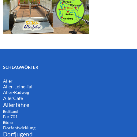
SCHLAGWÖRTER
Aller
Aller-Leine-Tal
Aller-Radweg
AllerCafé
Allerfähre
Breitband
Bus 701
Bücher
Dorfentwicklung
Dorfjugend