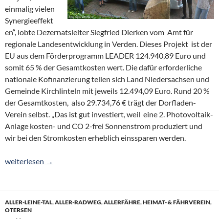
einmalig vielen
Synergieeffekt
en“, lobte Dezernatsleiter Siegfried Dierken vom Amt für
regionale Landesentwicklung in Verden. Dieses Projekt ist der
EU aus dem Förderprogramm LEADER 124.940,89 Euro und
somit 65 % der Gesamtkosten wert. Die dafür erforderliche
nationale Kofinanzierung teilen sich Land Niedersachsen und
Gemeinde Kirchlinteln mit jeweils 12.494,09 Euro. Rund 20 %
der Gesamtkosten, also 29.734,76 € trägt der Dorfladen-
Verein selbst. „Das ist gut investiert, weil eine 2. Photovoltaik-
Anlage kosten- und CO 2-frei Sonnenstrom produziert und
wir bei den Stromkosten erheblich einssparen werden.
4 Bausteine rund um E-Mobilität, Nahversorgung, Klimaschutz u
weiterlesen
→
ALLER-LEINE-TAL
,
ALLER-RADWEG
,
ALLERFÄHRE
,
HEIMAT- & FÄHRVEREIN
,
OTERSEN