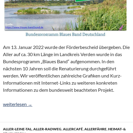
Am 13. Januar 2022 wurde der Förderbescheid übergeben. Die
Aller auf ca. 30 km Länge im Landkreis Verden wurde in das
Bundesprogramm „Blaues Band“ aufgenommen. In den
nächsten 10 Jahren soll die Renaturierung durchgeführt
werden. Wir veröffentlichen zahlreiche Grafiken und Kurz-
Informationen mit Internet-Links zu weiteren konkreten
Informationen zu dem bundesweit beachteten Projekt.
Förderbescheid: Renaturierung der Aller im Landkreis Verden
weiterlesen
→
ALLER-LEINE-TAL
,
ALLER-RADWEG
,
ALLERCAFÉ
,
ALLERFÄHRE
,
HEIMAT- &