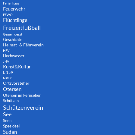
Ferienhaus
Feuerwehr
FEWO
Flüchtlinge
Freizeitfußball
Gemeinderat
Geschichte
Heimat- & Fährverein
HFV
Hochwasser
JHV
Kunst&Kultur
L 159
Natur
Ortsvorsteher
Otersen
Otersen im Fernsehen
Schützen
Schützenverein
See
Seen
Speeldeel
Sudan