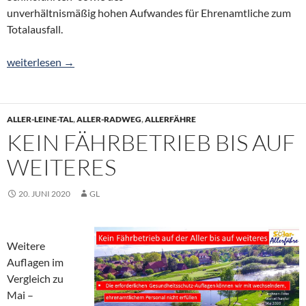
unverhältnismäßig hohen Aufwandes für Ehrenamtliche zum
Totalausfall.
Fährbetrieb erst in 2021
weiterlesen
→
ALLER-LEINE-TAL
,
ALLER-RADWEG
,
ALLERFÄHRE
KEIN FÄHRBETRIEB BIS AUF
WEITERES
20. JUNI 2020
GL
Weitere
Auflagen im
Vergleich zu
Mai –