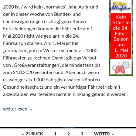
2020 ist / wird kein „normales“ Jahr. Aufgrund
der in dieser Woche von Bundes- und
Landesregierungen (richtig) getroffenen
Entscheidungen können die Fährleute am 1.
Mai 2020 nicht wie geplant in die 24.
Fährsaison starten. Am 1. Mai ist bei
„normalem“, gutem Wetter mit mehr als 1.000
Fährgästen zu rechnen. Damit gilt das Verbot
von „Großveranstaltungen“, die mindestens bis
zum 31.8.2020 verboten sind. Aber auch wenn
es weniger als 1.000 Fährgäste wären, könnten
Gesundheitsschutz und ein vernünftiger Fährbetrieb mit
akzeptablen Wartezeiten nicht in Einklang gebracht werden.
Kein Fähr-Start am 1. Mai 2020
weiterlesen
→
Beitragsnavigation
← ZURÜCK
1
2
3
WEITER →