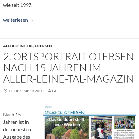
wie seit 1997.
SolAr-Allerfähre pendelt ab 3. Juli auf der Aller
weiterlesen
→
ALLER-LEINE-TAL
,
OTERSEN
2. ORTSPORTRAIT OTERSEN
NACH 15 JAHREN IM
ALLER-LEINE-TAL-MAGAZIN
11. DEZEMBER 2020
GL
Nach 15
Jahren ist in
der neuesten
Ausgabe des