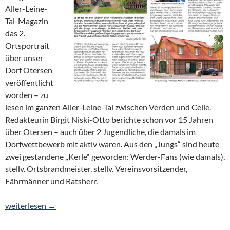
Aller-Leine-
Tal-Magazin
das 2.
Ortsportrait
über unser
Dorf Otersen
veröffentlicht
worden – zu
lesen im ganzen Aller-Leine-Tal zwischen Verden und Celle.
Redakteurin Birgit Niski-Otto berichte schon vor 15 Jahren
über Otersen – auch über 2 Jugendliche, die damals im
Dorfwettbewerb mit aktiv waren. Aus den „Jungs“ sind heute
zwei gestandene „Kerle“ geworden: Werder-Fans (wie damals),
stellv. Ortsbrandmeister, stellv. Vereinsvorsitzender,
Fährmänner und Ratsherr.
2. Ortsportrait Otersen nach 15 Jahren im Aller-Leine-Tal-Maga
weiterlesen
→