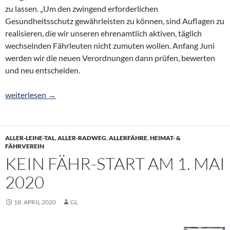
zu lassen. „Um den zwingend erforderlichen
Gesundheitsschutz gewährleisten zu können, sind Auflagen zu
realisieren, die wir unseren ehrenamtlich aktiven, täglich
wechselnden Fährleuten nicht zumuten wollen. Anfang Juni
werden wir die neuen Verordnungen dann prüfen, bewerten
und neu entscheiden.
Kein Fährbetrieb – Notbetrieb wäre wie Fluss ohne Wasser
weiterlesen
→
ALLER-LEINE-TAL
,
ALLER-RADWEG
,
ALLERFÄHRE
,
HEIMAT- &
FÄHRVEREIN
KEIN FÄHR-START AM 1. MAI
2020
18. APRIL 2020
GL