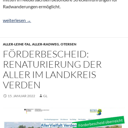
Radwanderungen ermöglicht.
1. Mai: Start in Radwander- & Fährsaison 2022
weiterlesen
→
ALLER-LEINE-TAL
,
ALLER-RADWEG
,
OTERSEN
FÖRDERBESCHEID:
RENATURIERUNG DER
ALLER IM LANDKREIS
VERDEN
15. JANUAR 2022
GL