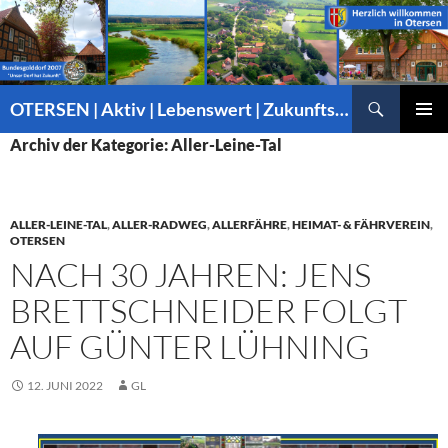
Suchen
OTERSEN | Aktiv | Lebenswert | Zukunftsorientiert – mitten in Niedersachsen
ZUM
PRIMÄR
Archiv der Kategorie: Aller-Leine-Tal
INHALT
MENÜ
SPRINGEN
ALLER-LEINE-TAL
,
ALLER-RADWEG
,
ALLERFÄHRE
,
HEIMAT- & FÄHRVEREIN
,
OTERSEN
NACH 30 JAHREN: JENS
BRETTSCHNEIDER FOLGT
AUF GÜNTER LÜHNING
12. JUNI 2022
GL