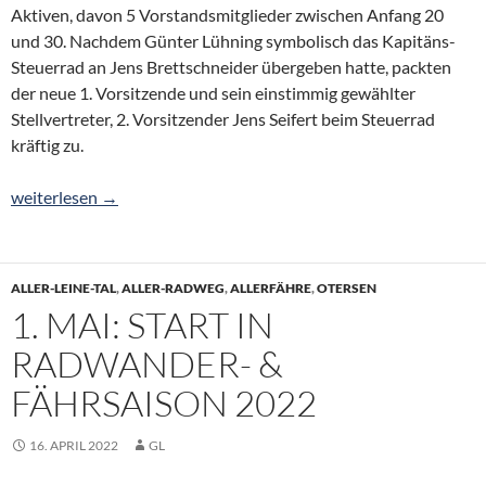
Aktiven, davon 5 Vorstandsmitglieder zwischen Anfang 20
und 30. Nachdem Günter Lühning symbolisch das Kapitäns-
Steuerrad an Jens Brettschneider übergeben hatte, packten
der neue 1. Vorsitzende und sein einstimmig gewählter
Stellvertreter, 2. Vorsitzender Jens Seifert beim Steuerrad
kräftig zu.
Nach 30 Jahren: Jens Brettschneider folgt auf Günter Lühning
weiterlesen
→
ALLER-LEINE-TAL
,
ALLER-RADWEG
,
ALLERFÄHRE
,
OTERSEN
1. MAI: START IN
RADWANDER- &
FÄHRSAISON 2022
16. APRIL 2022
GL