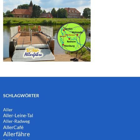
SCHLAGWÖRTER
Aller
Aller-Leine-Tal
Aller-Radweg
AllerCafé
Allerfähre