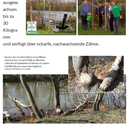
ausgew
achsen
bis zu
30
Kilogra
mm
und verfügt über scharfe, nachwachsende Zähne.