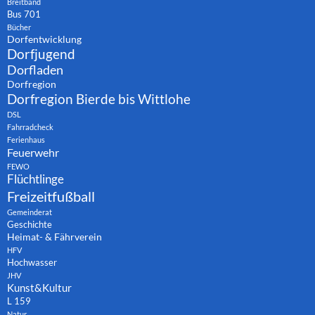
Breitband
Bus 701
Bücher
Dorfentwicklung
Dorfjugend
Dorfladen
Dorfregion
Dorfregion Bierde bis Wittlohe
DSL
Fahrradcheck
Ferienhaus
Feuerwehr
FEWO
Flüchtlinge
Freizeitfußball
Gemeinderat
Geschichte
Heimat- & Fährverein
HFV
Hochwasser
JHV
Kunst&Kultur
L 159
Natur