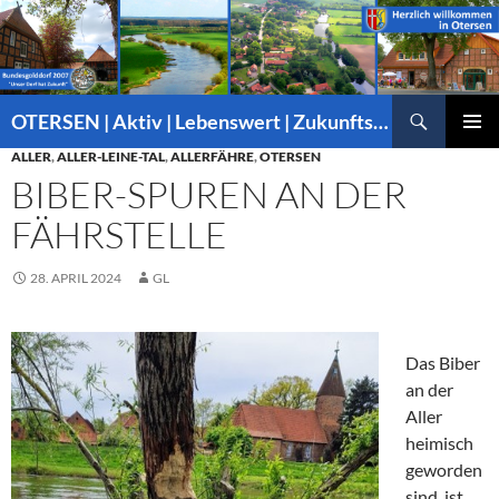
Suchen
OTERSEN | Aktiv | Lebenswert | Zukunftsorientiert – mitten in Niedersachsen
ZUM
ALLER
,
ALLER-LEINE-TAL
,
ALLERFÄHRE
,
OTERSEN
PRIMÄR
INHALT
MENÜ
BIBER-SPUREN AN DER
SPRINGEN
FÄHRSTELLE
28. APRIL 2024
GL
Das Biber
an der
Aller
heimisch
geworden
sind, ist