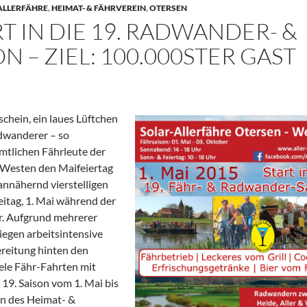
ALLERFÄHRE
,
HEIMAT- & FÄHRVEREIN
,
OTERSEN
ART IN DIE 19. RADWANDER- &
N – ZIEL: 100.000STER GAST
hein, ein laues Lüftchen
adwanderer – so
mtlichen Fährleute der
-Westen den Maifeiertag
annähernd vierstelligen
itag, 1. Mai während der
hr. Aufgrund mehrerer
iegen arbeitsintensive
reitung hinten den
ele Fähr-Fahrten mit
 19. Saison vom 1. Mai bis
en des Heimat- &