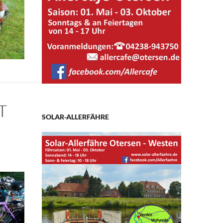
T
SOLAR-ALLERFÄHRE
ür Flüchtlinge