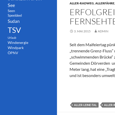
ALLER-RADWEG
,
ALLERFÄHRE
See
ERFOLGREI
Seen
Speeldeel
FERNSEHTE
Sudan
TSV
3. MAI 2015
ADMIN
Urlaub
Windenergie
Seit dem Maifeiertag pünk
Windpark
„trennende Grenz-Fluss“ 
ÖPNV
„schwimmenden Brücke“ z
Gemeinden Dörverden und 
Meter lang, hat eine „Tra
und ist besonders umwelt
ALLER-LEINE-TAL
ALLER-