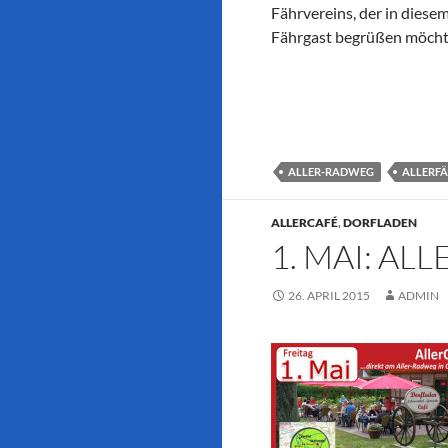
Fährvereins, der in diese
Fährgast begrüßen möcht
ALLER-RADWEG
ALLERF
ALLERCAFÉ
,
DORFLADEN
1. MAI: AL
26. APRIL 2015
ADMIN