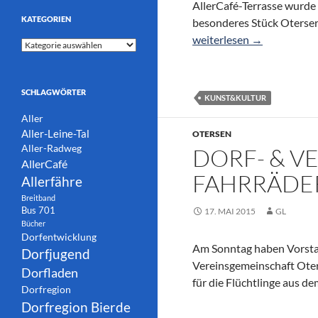
AllerCafé-Terrasse wurde
KATEGORIEN
besonderes Stück Oterser 
Neues Kunstwerk für Ote
weiterlesen
→
Kategorien
SCHLAGWÖRTER
KUNST&KULTUR
Aller
Aller-Leine-Tal
OTERSEN
Aller-Radweg
DORF- & V
AllerCafé
FAHRRÄDE
Allerfähre
Breitband
Bus 701
17. MAI 2015
GL
Bücher
Dorfentwicklung
Am Sonntag haben Vorsta
Dorfjugend
Vereinsgemeinschaft Oter
Dorfladen
für die Flüchtlinge aus d
Dorfregion
Dorfregion Bierde