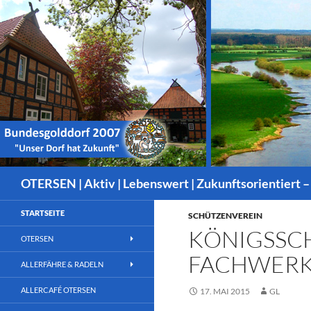
Suchen
OTERSEN | Aktiv | Lebenswert | Zukunftsorientiert –
STARTSEITE
SCHÜTZENVEREIN
KÖNIGSSCH
OTERSEN
FACHWERK
ALLERFÄHRE & RADELN
ALLERCAFÉ OTERSEN
17. MAI 2015
GL