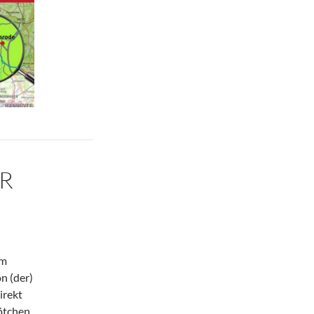
00ster Gast
HR
um
n (der)
irekt
rötchen