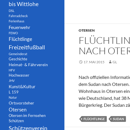
bis Wittlohe
DSL
Fahrradcheck
Ferienhaus
Feuerwehr
OTERSEN
FEWO
FLÜCHTLI
Flüchtlinge
Freizeitfußball
NACH OTE
Gemeinderat
Geschichte
17. MAI 2015
GL
Heimat- & Fährverein
HFV
Hochwasser
Nach offiziellen Informa
JHV
dem Sudan nach Otersen. 
Kunst&Kultur
Wohnhaus in Otersen einq
L 159
wie Deutschland, hat 38 
Natur
Ortsvorsteher
Bürgerkrieg. Der Sudan zä
Otersen
Otersen im Fernsehen
FLÜCHTLINGE
SUDAN
Schützen
Schützenverein