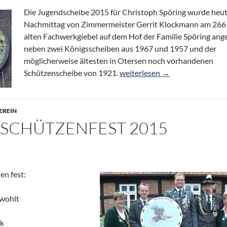
Die Jugendscheibe 2015 für Christoph Spöring wurde heu
Nachmittag von Zimmermeister Gerrit Klockmann am 266
alten Fachwerkgiebel auf dem Hof der Familie Spöring ange
neben zwei Königsscheiben aus 1967 und 1957 und der
möglicherweise ältesten in Otersen noch vorhandenen
Königsscheibe von 1921 am Fa
Schützenscheibe von 1921.
weiterlesen
→
EREIN
: SCHÜTZENFEST 2015
en fest:
owohlt
rk