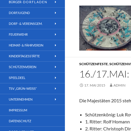
BÜRGER- D O R F L A D E N
DORFJUGEND
DORF- & VEREINSGEM.
FEUERWEHR
HEIMAT- & FÄHRVEREIN
KINDERTAGESSTÄTTE
SCHÜTZENFESTE
,
SCHÜTZENV
SCHÜTZENVEREIN
16./17.MAI
SPEELDEEL
17. MAI 2015
ADMIN
TSV „GRÜN-WEISS“
UNTERNEHMEN
Die Majestäten 2015 steh
IMPRESSUM
Schützenkönig: Luk R
1. Ritter: Rolf Homann
DATENSCHUTZ
2. Ritter: Christoph Di