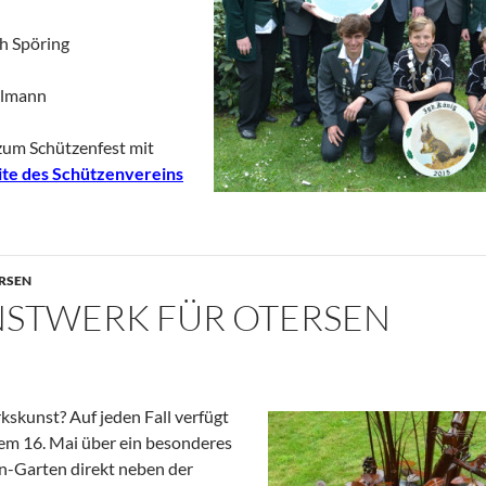
h Spöring
halmann
 zum Schützenfest mit
ite des Schützenvereins
RSEN
NSTWERK FÜR OTERSEN
kunst? Auf jeden Fall verfügt
dem 16. Mai über ein besonderes
n-Garten direkt neben der