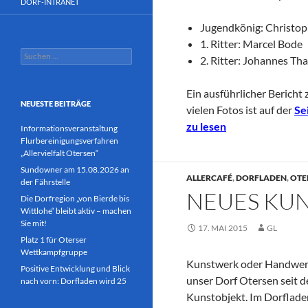
DORF-INTRANET
Jugendkönig: Christop
1. Ritter: Marcel Bode
Suchen
2. Ritter: Johannes T
nach:
Ein ausführlicher Bericht
NEUESTE BEITRÄGE
vielen Fotos ist auf der
Se
zu lesen
Informationsveranstaltung
Flurbereinigungsverfahren
„Allervielfalt Otersen“
Sundowner am 15.08.2026 an
ALLERCAFÉ
,
DORFLADEN
,
OTE
der Fährstelle
NEUES KU
Die Dorfregion „von Bierde bis
Wittlohe“ bleibt aktiv – machen
Sie mit!
17. MAI 2015
GL
Platz 1 für Oterser
Wettkampfgruppe
Kunstwerk oder Handwerks
Positive Entwicklung und Blick
unser Dorf Otersen seit 
nach vorn: Dorfladen wird 25
Kunstobjekt. Im Dorflade