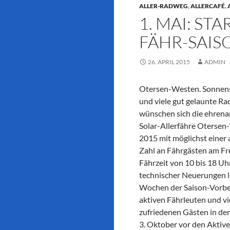
ALLER-RADWEG
,
ALLERCAFÉ
,
1. MAI: ST
FÄHR-SAISO
26. APRIL 2015
ADMIN
Otersen-Westen. Sonnensc
und viele gut gelaunte R
wünschen sich die ehrena
Solar-Allerfähre Otersen
2015 mit möglichst einer 
Zahl an Fährgästen am Fre
Fährzeit von 10 bis 18 U
technischer Neuerungen l
Wochen der Saison-Vorbe
aktiven Fährleuten und vi
zufriedenen Gästen in der
3. Oktober vor den Aktiv