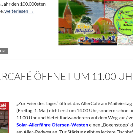
m Jahr den 100.000sten
1. Mai: Start in die 19. Radwander- & Fähr-Saison – Ziel: 100.0
e.
weiterlesen
→
ÄHRE
LERCAFÉ ÖFFNET UM 11.00 U
„Zur Feier des Tages“ öffnet das AllerCafé am Maifeiertag
(Freitag, 1. Mai) nicht erst um 14.00 Uhr, sondern schon 
11.00 Uhr und bietet Radwanderern auf dem Weg zur / vo
Solar-Allerfähre Otersen-Westen
einen „Boxenstopp“ d
am Aller-Radweg an. Zur Stärkung gibt es leckere Fischb