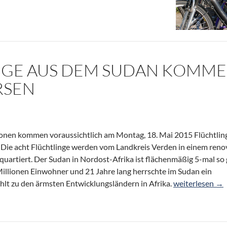
NGE AUS DEM SUDAN KOMM
RSEN
tionen kommen voraussichtlich am Montag, 18. Mai 2015 Flüchtlin
Die acht Flüchtlinge werden vom Landkreis Verden in einem reno
uartiert. Der Sudan in Nordost-Afrika ist flächenmäßig 5-mal so
Millionen Einwohner und 21 Jahre lang herrschte im Sudan ein
Flüchtlinge au
hlt zu den ärmsten Entwicklungsländern in Afrika.
weiterlesen
→