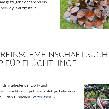
 am gestrigen Sonnabend ein
See-Idylle aufgestellt.
rsen
EREINSGEMEINSCHAFT SUCH
R FÜR FLÜCHTLINGE
ndsmitglieder der Dorf- und
sen beschlossen, gebrauchtsfähige Fahrräder
Dorf- & Vereinsgemeinschaft sucht Fahrräder f
em Sudan zu suchen.
weiterlesen
→