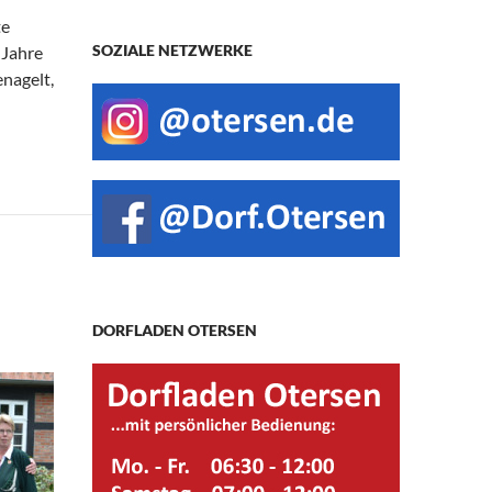
te
SOZIALE NETZWERKE
 Jahre
nagelt,
chwerkgiebel von 1749
DORFLADEN OTERSEN