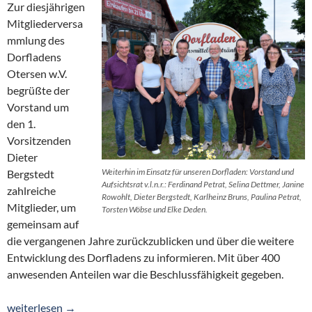
Zur diesjährigen
Mitgliederversa
mmlung des
Dorfladens
Otersen w.V.
begrüßte der
Vorstand um
den 1.
Vorsitzenden
Dieter
Weiterhin im Einsatz für unseren Dorfladen: Vorstand und
Bergstedt
Aufsichtsrat v.l.n.r.: Ferdinand Petrat, Selina Dettmer, Janine
zahlreiche
Rowohlt, Dieter Bergstedt, Karlheinz Bruns, Paulina Petrat,
Mitglieder, um
Torsten Wöbse und Elke Deden.
gemeinsam auf
die vergangenen Jahre zurückzublicken und über die weitere
Entwicklung des Dorfladens zu informieren. Mit über 400
anwesenden Anteilen war die Beschlussfähigkeit gegeben.
Positive Entwicklung und Blick nach vorn: Dorfladen wird 25
weiterlesen
→