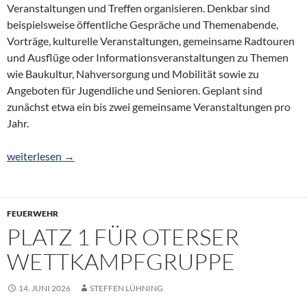
Veranstaltungen und Treffen organisieren. Denkbar sind
beispielsweise öffentliche Gespräche und Themenabende,
Vorträge, kulturelle Veranstaltungen, gemeinsame Radtouren
und Ausflüge oder Informationsveranstaltungen zu Themen
wie Baukultur, Nahversorgung und Mobilität sowie zu
Angeboten für Jugendliche und Senioren. Geplant sind
zunächst etwa ein bis zwei gemeinsame Veranstaltungen pro
Jahr.
Die Dorfregion „von Bierde bis Wittlohe“ bleibt aktiv – machen S
weiterlesen
→
FEUERWEHR
PLATZ 1 FÜR OTERSER
WETTKAMPFGRUPPE
14. JUNI 2026
STEFFEN LÜHNING