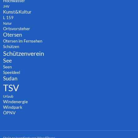
Hochwasser
JHV
Kunst&Kultur
L 159
Natur
Ortsvorsteher
Otersen
Otersen im Fernsehen
Schützen
Schützenverein
See
Seen
Speeldeel
Sudan
TSV
Urlaub
Windenergie
Windpark
ÖPNV
Stolz präsentiert von WordPress