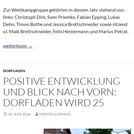
Zur Wettkampgruppe gehörten in diesem Jahr stehend von
links: Christoph Dirk, Sven Priemke, Fabian Epping, Lukas
Dehn, Timon Bothe und Jessica Brettschneider sowie sitzend
v.l. Maik Brettschneider, Felix Hestermann und Marius Petrat.
Platz 1 für Oterser Wettkampfgruppe
weiterlesen
→
DORFLADEN
POSITIVE ENTWICKLUNG
UND BLICK NACH VORN:
DORFLADEN WIRD 25
10. JUNI 2026
STEFFEN LÜHNING