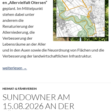
en „Allervielfalt Otersen“
geplant. Im Mittelpunkt
stehen dabei unter
anderem die
Renaturierung der
Allerniederung, die
Verbesserung der
Lebensräume an der Aller
und in den Auen sowie die Neuordnung von Flächen und die
Verbesserung der landwirtschaftlichen Infrastruktur.
Informationsveranstaltung Flurbereinigungsverfahren „Allerviel
weiterlesen
→
HEIMAT- & FÄHRVEREIN
SUNDOWNER AM
15.08.2026 AN DER