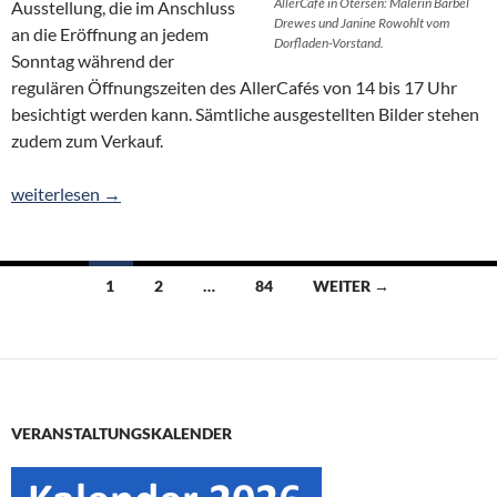
AllerCafé in Otersen: Malerin Bärbel
Ausstellung, die im Anschluss
Drewes und Janine Rowohlt vom
an die Eröffnung an jedem
Dorfladen-Vorstand.
Sonntag während der
regulären Öffnungszeiten des AllerCafés von 14 bis 17 Uhr
besichtigt werden kann. Sämtliche ausgestellten Bilder stehen
zudem zum Verkauf.
Kunstausstellung im AllerCafé: Bärbel Drewes zeigt regionale M
weiterlesen
→
Beitragsnavigation
1
2
…
84
WEITER →
VERANSTALTUNGSKALENDER