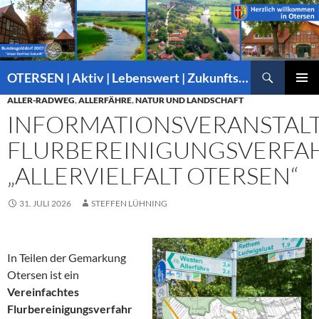
Suchen
OTERSEN | Aktiv | Lebenswert | Zukunftsorientiert – mitten in Niedersachsen
ZUM
ALLER-RADWEG
,
ALLERFÄHRE
,
NATUR UND LANDSCHAFT
PRIMÄR
INHALT
MENÜ
INFORMATIONSVERANSTAL
SPRINGEN
FLURBEREINIGUNGSVERFA
„ALLERVIELFALT OTERSEN“
31. JULI 2026
STEFFEN LÜHNING
In Teilen der Gemarkung
Otersen ist ein
Vereinfachtes
Flurbereinigungsverfahr