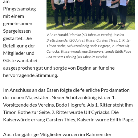
am
Pfingstsamstag
mit einem
gemeinsamen
Spargelessen
V.l.n.r.: Harald Priemke (60 Jahre im Verein), Jessica
gestartet. Die
Brettschneider (20 Jahre), Kaiser Carsten Thies, 1. Ritter
Beteiligung der
Timon Bothe, Schützenkönig Bodo Hogrefe, 2. Ritter Ulf
Cyriacks, Kaiserin und neue Ehrenvorsitzende Edith Pape
Mitglieder und
und Renate Lühning (40 Jahre im Verein).
Gäste war dabei
ausgesprochen gut und sorgte von Beginn an für eine
hervorragende Stimmung.
Im Anschluss an das Essen folgte die feierliche Proklamation
der neuen Majestäten. Neuer Schützenkönig ist der 1.
Vorsitzende des Vereins, Bodo Hogrefe. Als 1. Ritter steht ihm
Timon Bothe zur Seite, 2. Ritter wurde Ulf Cyriacks. Die
Kaiserwürde errang Carsten Thies, Kaiserin wurde Edith Pape.
Auch langjährige Mitglieder wurden im Rahmen der