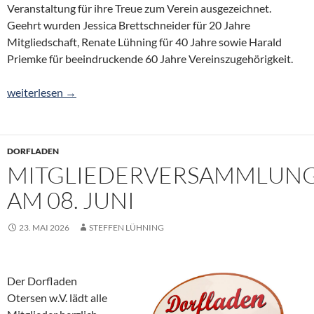
Veranstaltung für ihre Treue zum Verein ausgezeichnet.
Geehrt wurden Jessica Brettschneider für 20 Jahre
Mitgliedschaft, Renate Lühning für 40 Jahre sowie Harald
Priemke für beeindruckende 60 Jahre Vereinszugehörigkeit.
Vorsitzender Bodo Hogrefe wird Schützenkönig in Otersen
weiterlesen
→
DORFLADEN
MITGLIEDERVERSAMMLUN
AM 08. JUNI
23. MAI 2026
STEFFEN LÜHNING
Der Dorfladen
Otersen w.V. lädt alle