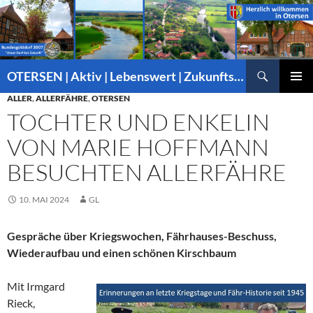
Suchen
OTERSEN | Aktiv | Lebenswert | Zukunftsorientiert – mitten in Niedersachsen
ZUM
ALLER
,
ALLERFÄHRE
,
OTERSEN
PRIMÄR
INHALT
MENÜ
TOCHTER UND ENKELIN
SPRINGEN
VON MARIE HOFFMANN
BESUCHTEN ALLERFÄHRE
10. MAI 2024
GL
Gespräche über Kriegswochen, Fährhauses-Beschuss,
Wiederaufbau und einen schönen Kirschbaum
Mit Irmgard
Rieck,