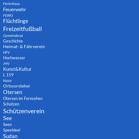
Ferienhaus
Feuerwehr
FEWO
Flüchtlinge
Freizeitfußball
Gemeinderat
Geschichte
Heimat- & Fährverein
HFV
Hochwasser
JHV
Kunst&Kultur
L 159
Natur
Ortsvorsteher
Otersen
Otersen im Fernsehen
Schützen
Schützenverein
See
Seen
Speeldeel
Sudan