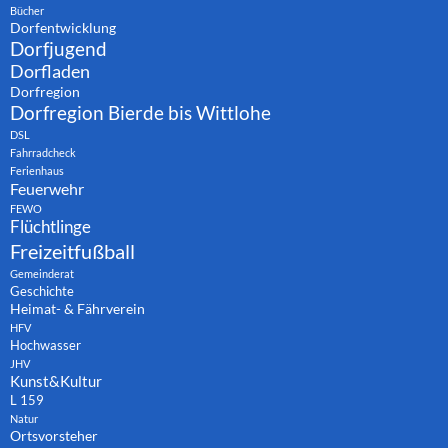
Bücher
Dorfentwicklung
Dorfjugend
Dorfladen
Dorfregion
Dorfregion Bierde bis Wittlohe
DSL
Fahrradcheck
Ferienhaus
Feuerwehr
FEWO
Flüchtlinge
Freizeitfußball
Gemeinderat
Geschichte
Heimat- & Fährverein
HFV
Hochwasser
JHV
Kunst&Kultur
L 159
Natur
Ortsvorsteher