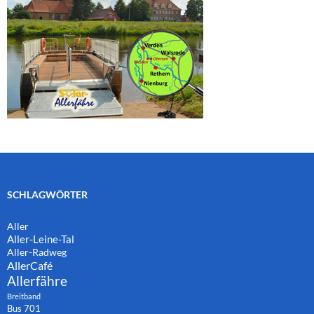
SCHLAGWÖRTER
Aller
Aller-Leine-Tal
Aller-Radweg
AllerCafé
Allerfähre
Breitband
Bus 701