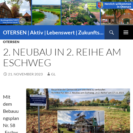
Suchen
OTERSEN | Aktiv | Lebenswert | Zukunftsorientiert – mitten in Niedersachsen
ZUM
OTERSEN
PRIMÄR
INHALT
MENÜ
2. NEUBAU IN 2. REIHE AM
SPRINGEN
ESCHWEG
21. NOVEMBER 2023
GL
Mit
dem
Bebauu
ngsplan
Nr. 58
„Eschw