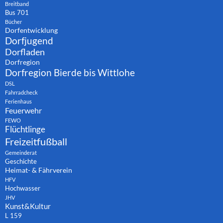
Breitband
Bus 701
Bücher
Dorfentwicklung
Dorfjugend
Dorfladen
Dorfregion
Dorfregion Bierde bis Wittlohe
DSL
Fahrradcheck
Ferienhaus
Feuerwehr
FEWO
Flüchtlinge
Freizeitfußball
Gemeinderat
Geschichte
Heimat- & Fährverein
HFV
Hochwasser
JHV
Kunst&Kultur
L 159