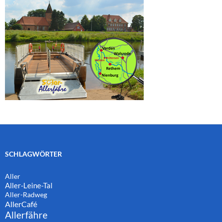
SCHLAGWÖRTER
Aller
Aller-Leine-Tal
Aller-Radweg
AllerCafé
Allerfähre