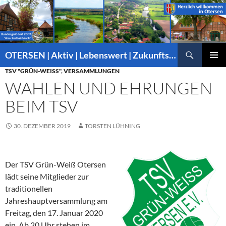
Suchen
OTERSEN | Aktiv | Lebenswert | Zukunftsorientiert – mitten in Niedersachsen
ZUM
TSV "GRÜN-WEISS"
,
VERSAMMLUNGEN
PRIMÄR
INHALT
MENÜ
WAHLEN UND EHRUNGEN
SPRINGEN
BEIM TSV
30. DEZEMBER 2019
TORSTEN LÜHNING
Der TSV Grün-Weiß Otersen
lädt seine Mitglieder zur
traditionellen
Jahreshauptversammlung am
Freitag, den 17. Januar 2020
ein. Ab 20 Uhr stehen im