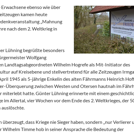
e Erwachsene ebenso wie über
Zeitzeugen kamen heute
Gedenkveranstaltung „Mahnung
re nach dem 2. Weltkrieg in
ter Lühning begrüßte besonders
ürgermeister Wolfgang
en Landtagsabgeordneten Wilhelm Hogrefe als Mit-Initiator des
tur auf Kreisebene und stellvertretend für alle Zeitzeugen Irmg
April 1945 als 5-jährige Enkelin des alten Fährmanns Heinrich Ho
ller-Überquerung zwischen Westen und Otersen hautnah im Fährh
er miterlebt hatte. Günter Lühning erinnerte mit einem geschichtli
ge im Allertal, vier Wochen vor dem Ende des 2. Weltkrieges, der 5
 auslöschte.
h überzeugt, dass Kriege nie Sieger haben, sondern „nur Verlierer 
or Wilhelm Timme hob in seiner Ansprache die Bedeutung der