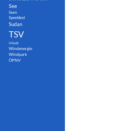
See
Seen
Speeldeel
Sudan
TSV
Urlaub
Windenergie
Windpark
ÖPNV