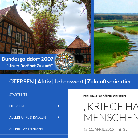
Suchen
OTERSEN | Aktiv | Lebenswert | Zukunftsorientiert –
STARTSEITE
HEIMAT- & FÄHRVEREIN
„KRIEGE H
OTERSEN
MENSCHEN
ALLERFÄHRE & RADELN
ALLERCAFÉ OTERSEN
11. APRIL 2015
GL