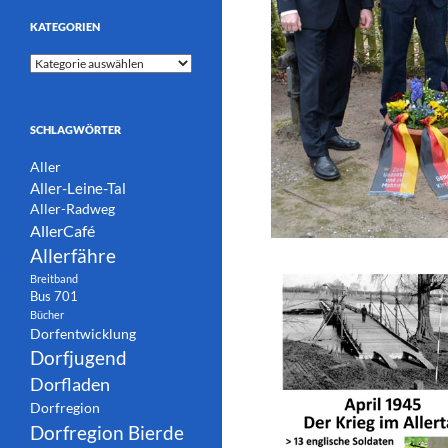
KATEGORIEN
Kategorien
SCHLAGWÖRTER
Aller
Aller-Leine-Tal
Aller-Radweg
AllerCafé
Allerfähre
Breitband
Bus 701
Bücher
Dorfentwicklung
Dorfjugend
Dorfladen
Dorfregion
Dorfregion Bierde