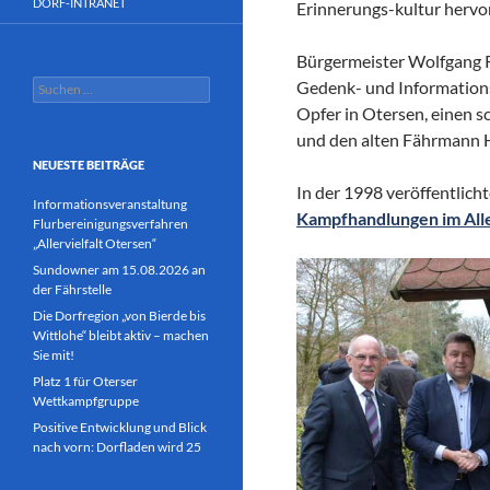
DORF-INTRANET
Erinnerungs-kultur hervor
Bürgermeister Wolfgang R
Suchen
Gedenk- und Informationst
nach:
Opfer in Otersen, einen s
und den alten Fährmann H
NEUESTE BEITRÄGE
In der 1998 veröffentlich
Informationsveranstaltung
Kampfhandlungen im Aller
Flurbereinigungsverfahren
„Allervielfalt Otersen“
Sundowner am 15.08.2026 an
der Fährstelle
Die Dorfregion „von Bierde bis
Wittlohe“ bleibt aktiv – machen
Sie mit!
Platz 1 für Oterser
Wettkampfgruppe
Positive Entwicklung und Blick
nach vorn: Dorfladen wird 25