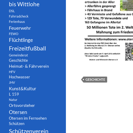
bis Wittlohe
DSL
Fahrradcheck
Ferienhaus
Feuerwehr
FEWO
Flüchtlinge
Freizeitfußball
Gemeinderat
Geschichte
Heimat- & Fährverein
HFV
Hochwasser
GESCHICHTE
JHV
Kunst&Kultur
L 159
Natur
Ortsvorsteher
Otersen
Otersen im Fernsehen
Schützen
Schützenverein