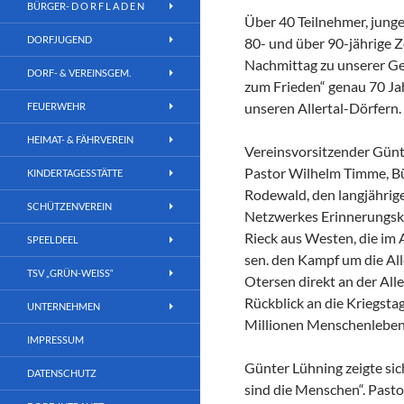
BÜRGER- D O R F L A D E N
Über 40 Teilnehmer, jung
DORFJUGEND
80- und über 90-jährige 
Nachmittag zu unserer 
DORF- & VEREINSGEM.
zum Frieden“ genau 70 Jah
unseren Allertal-Dörfern.
FEUERWEHR
HEIMAT- & FÄHRVEREIN
Vereinsvorsitzender Gün
Pastor Wilhelm Timme, B
KINDERTAGESSTÄTTE
Rodewald, den langjährig
SCHÜTZENVEREIN
Netzwerkes Erinnerungskul
Rieck aus Westen, die im 
SPEELDEEL
sen. den Kampf um die A
TSV „GRÜN-WEISS“
Otersen direkt an der All
Rückblick an die Kriegsta
UNTERNEHMEN
Millionen Menschenleben
IMPRESSUM
Günter Lühning zeigte sic
DATENSCHUTZ
sind die Menschen“. Past