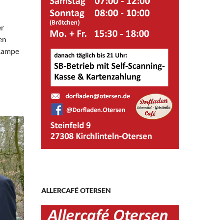
er
en
 Lampe
ALLERCAFÉ OTERSEN