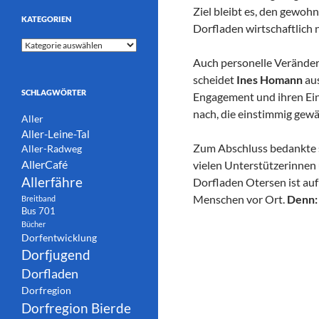
Ziel bleibt es, den gewohn
KATEGORIEN
Dorfladen wirtschaftlich n
Kategorien
Auch personelle Verände
scheidet
Ines Homann
aus
SCHLAGWÖRTER
Engagement und ihren Eins
nach, die einstimmig gewä
Aller
Aller-Leine-Tal
Zum Abschluss bedankte si
Aller-Radweg
AllerCafé
vielen Unterstützerinnen
Allerfähre
Dorfladen Otersen ist auf
Menschen vor Ort.
Denn: 
Breitband
Bus 701
Bücher
Dorfentwicklung
Dorfjugend
Dorfladen
Dorfregion
Dorfregion Bierde