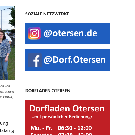
SOZIALE NETZWERKE
and und
DORFLADEN OTERSEN
mer, Janine
na Petrat,
rung
tsfähig