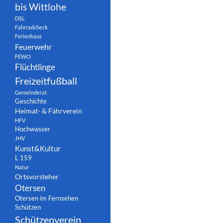
bis Wittlohe
DSL
Fahrradcheck
Ferienhaus
Feuerwehr
FEWO
Flüchtlinge
Freizeitfußball
Gemeinderat
Geschichte
Heimat- & Fährverein
HFV
Hochwasser
JHV
Kunst&Kultur
L 159
Natur
Ortsvorsteher
Otersen
Otersen im Fernsehen
Schützen
Schützenverein