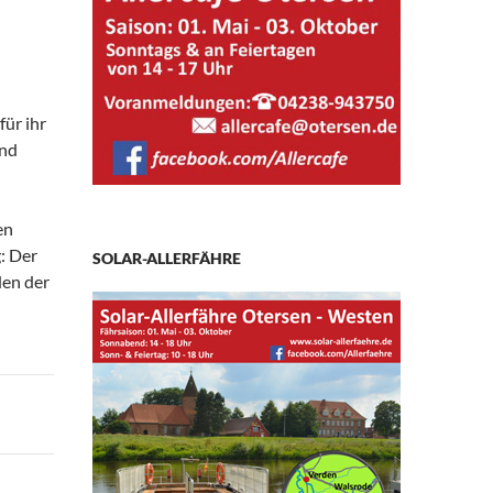
für ihr
and
en
: Der
SOLAR-ALLERFÄHRE
den der