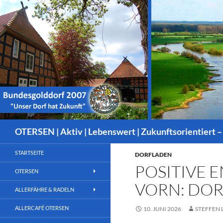
Suchen
OTERSEN | Aktiv | Lebenswert | Zukunftsorientiert –
STARTSEITE
DORFLADEN
POSITIVE 
OTERSEN
VORN: DOR
ALLERFÄHRE & RADELN
ALLERCAFÉ OTERSEN
10. JUNI 2026
STEFFEN