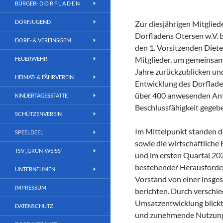
BÜRGER- D O R F L A D E N
DORFJUGEND
Zur diesjährigen Mitglie
Dorfladens Otersen w.V. 
DORF- & VEREINSGEM.
den 1. Vorsitzenden Diete
Mitglieder, um gemeinsam
FEUERWEHR
Jahre zurückzublicken und
HEIMAT- & FÄHRVEREIN
Entwicklung des Dorflade
über 400 anwesenden Ant
KINDERTAGESSTÄTTE
Beschlussfähigkeit gegeb
SCHÜTZENVEREIN
Im Mittelpunkt standen d
SPEELDEEL
sowie die wirtschaftliche
TSV „GRÜN-WEISS“
und im ersten Quartal 202
bestehender Herausforde
UNTERNEHMEN
Vorstand von einer insge
IMPRESSUM
berichten. Durch versch
Umsatzentwicklung blickt 
DATENSCHUTZ
und zunehmende Nutzung d