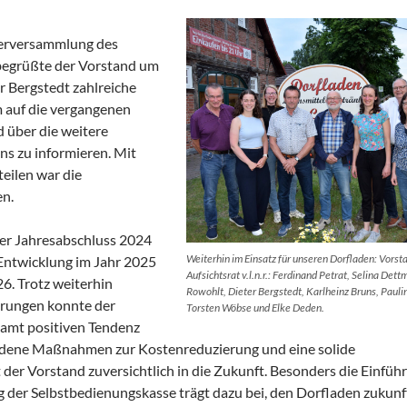
derversammlung des
begrüßte der Vorstand um
r Bergstedt zahlreiche
 auf die vergangenen
 über die weitere
ns zu informieren. Mit
eilen war die
en.
er Jahresabschluss 2024
Weiterhin im Einsatz für unseren Dorfladen: Vorst
 Entwicklung im Jahr 2025
Aufsichtsrat v.l.n.r.: Ferdinand Petrat, Selina Dett
6. Trotz weiterhin
Rowohlt, Dieter Bergstedt, Karlheinz Bruns, Pauli
rungen konnte der
Torsten Wöbse und Elke Deden.
samt positiven Tendenz
iedene Maßnahmen zur Kostenreduzierung und eine solide
der Vorstand zuversichtlich in die Zukunft. Besonders die Einfüh
er Selbstbedienungskasse trägt dazu bei, den Dorfladen zukunf