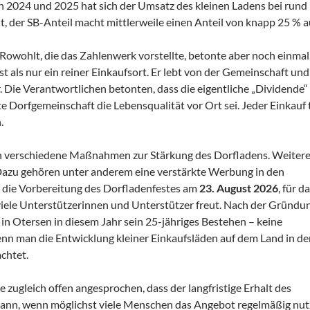
en 2024 und 2025 hat sich der Umsatz des kleinen Ladens bei rund
 der SB-Anteil macht mittlerweile einen Anteil von knapp 25 % a
 Rowohlt, die das Zahlenwerk vorstellte, betonte aber noch einmal
st als nur ein reiner Einkaufsort. Er lebt von der Gemeinschaft un
 Die Verantwortlichen betonten, dass die eigentliche „Dividende“ 
e Dorfgemeinschaft die Lebensqualität vor Ort sei. Jeder Einkauf 
.
n verschiedene Maßnahmen zur Stärkung des Dorfladens. Weiter
. Dazu gehören unter anderem eine verstärkte Werbung in den
 die Vorbereitung des Dorfladenfestes am
23. August 2026
, für d
viele Unterstützerinnen und Unterstützer freut. Nach der Gründun
 in Otersen in diesem Jahr sein 25-jähriges Bestehen – keine
enn man die Entwicklung kleiner Einkaufsläden auf dem Land in de
chtet.
zugleich offen angesprochen, dass der langfristige Erhalt des
kann, wenn möglichst viele Menschen das Angebot regelmäßig nut