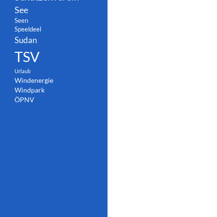
See
Seen
Speeldeel
Sudan
TSV
Urlaub
Windenergie
Windpark
ÖPNV