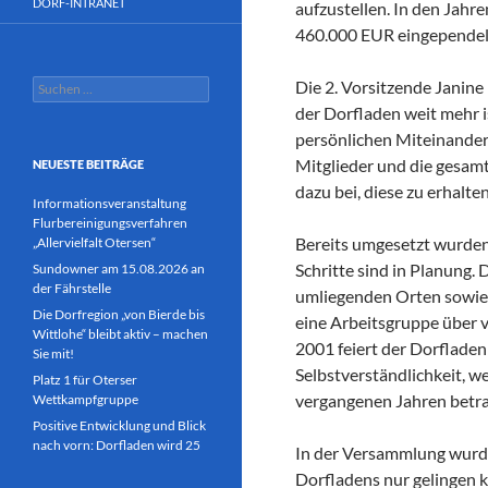
DORF-INTRANET
aufzustellen. In den Jahr
460.000 EUR eingependelt,
Suchen
Die 2. Vorsitzende Janine
nach:
der Dorfladen weit mehr i
persönlichen Miteinander.
Mitglieder und die gesamt
NEUESTE BEITRÄGE
dazu bei, diese zu erhalten
Informationsveranstaltung
Flurbereinigungsverfahren
Bereits umgesetzt wurde
„Allervielfalt Otersen“
Schritte sind in Planung
Sundowner am 15.08.2026 an
der Fährstelle
umliegenden Orten sowie
Die Dorfregion „von Bierde bis
eine Arbeitsgruppe über 
Wittlohe“ bleibt aktiv – machen
2001 feiert der Dorfladen
Sie mit!
Selbstverständlichkeit, w
Platz 1 für Oterser
vergangenen Jahren betra
Wettkampfgruppe
Positive Entwicklung und Blick
nach vorn: Dorfladen wird 25
In der Versammlung wurde 
Dorfladens nur gelingen 