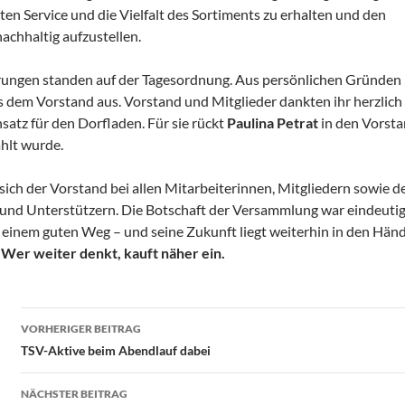
ten Service und die Vielfalt des Sortiments zu erhalten und den
achhaltig aufzustellen.
rungen standen auf der Tagesordnung. Aus persönlichen Gründen
 dem Vorstand aus. Vorstand und Mitglieder dankten ihr herzlich 
atz für den Dorfladen. Für sie rückt
Paulina Petrat
in den Vorst
hlt wurde.
ch der Vorstand bei allen Mitarbeiterinnen, Mitgliedern sowie d
 und Unterstützern. Die Botschaft der Versammlung war eindeutig
 einem guten Weg – und seine Zukunft liegt weiterhin in den Hän
Wer weiter denkt, kauft näher ein.
Beitragsnavigation
VORHERIGER BEITRAG
TSV-Aktive beim Abendlauf dabei
NÄCHSTER BEITRAG