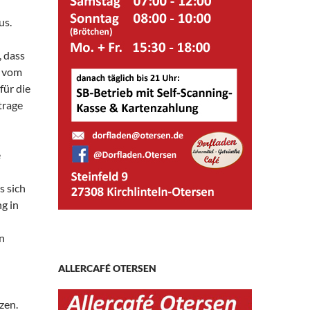
us.
, dass
d vom
für die
trage
e
as sich
g in
n
ALLERCAFÉ OTERSEN
zen.