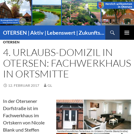
Suchen
OTERSEN | Aktiv | Lebenswert | Zukunftsorientiert – mitten in Niedersachsen
ZUM
OTERSEN
PRIMÄR
INHALT
MENÜ
4. URLAUBS-DOMIZIL IN
SPRINGEN
OTERSEN: FACHWERKHAUS
IN ORTSMITTE
12. FEBRUAR 2017
GL
In der Otersener
Dorfstraße ist im
Fachwerkhaus im
Ortskern von Nicole
Blank und Steffen