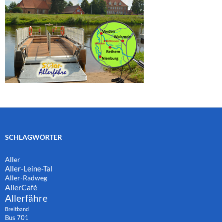
SCHLAGWÖRTER
Aller
Aller-Leine-Tal
Aller-Radweg
AllerCafé
Allerfähre
Breitband
Bus 701