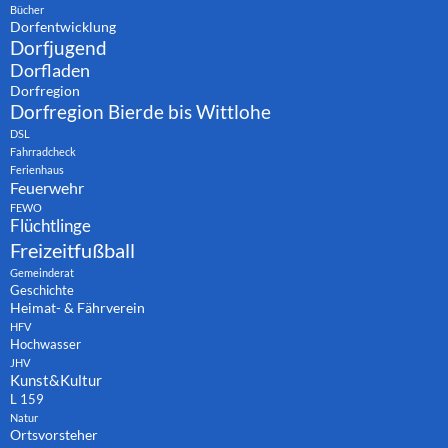
Bücher
Dorfentwicklung
Dorfjugend
Dorfladen
Dorfregion
Dorfregion Bierde bis Wittlohe
DSL
Fahrradcheck
Ferienhaus
Feuerwehr
FEWO
Flüchtlinge
Freizeitfußball
Gemeinderat
Geschichte
Heimat- & Fährverein
HFV
Hochwasser
JHV
Kunst&Kultur
L 159
Natur
Ortsvorsteher