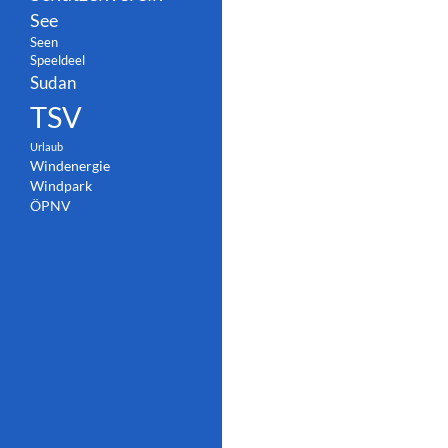
See
Seen
Speeldeel
Sudan
TSV
Urlaub
Windenergie
Windpark
ÖPNV