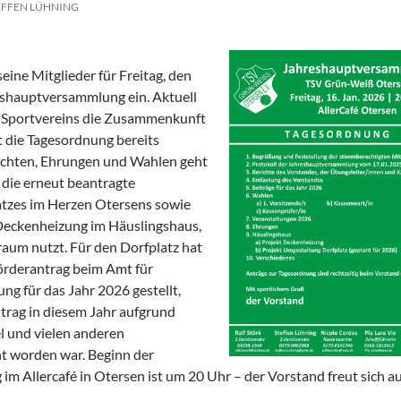
EFFEN LÜHNING
ine Mitglieder für Freitag, den
eshauptversammlung ein. Aktuell
s Sportvereins die Zusammenkunft
t die Tagesordnung bereits
richten, Ehrungen und Wahlen geht
die erneut beantragte
tzes im Herzen Otersens sowie
 Deckenheizung im Häuslingshaus,
sraum nutzt. Für den Dorfplatz hat
örderantrag beim Amt für
ng für das Jahr 2026 gestellt,
trag in diesem Jahr aufgrund
l und vielen anderen
t worden war. Beginn der
 Allercafé in Otersen ist um 20 Uhr – der Vorstand freut sich au