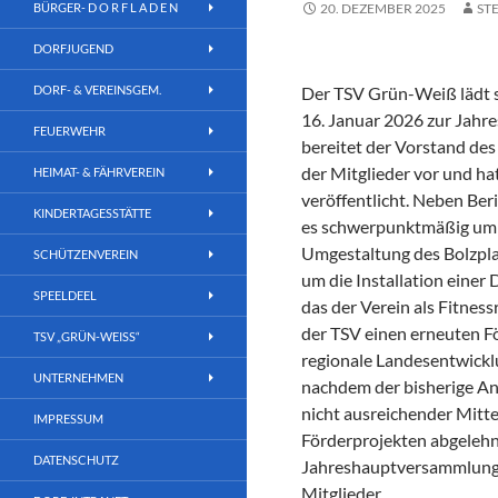
BÜRGER- D O R F L A D E N
20. DEZEMBER 2025
ST
DORFJUGEND
DORF- & VEREINSGEM.
Der TSV Grün-Weiß lädt se
16. Januar 2026 zur Jahr
FEUERWEHR
bereitet der Vorstand de
der Mitglieder vor und ha
HEIMAT- & FÄHRVEREIN
veröffentlicht. Neben Be
KINDERTAGESSTÄTTE
es schwerpunktmäßig um 
Umgestaltung des Bolzpla
SCHÜTZENVEREIN
um die Installation einer
SPEELDEEL
das der Verein als Fitnes
der TSV einen erneuten F
TSV „GRÜN-WEISS“
regionale Landesentwicklu
UNTERNEHMEN
nachdem der bisherige An
nicht ausreichender Mitte
IMPRESSUM
Förderprojekten abgelehn
DATENSCHUTZ
Jahreshauptversammlung im
Mitglieder.