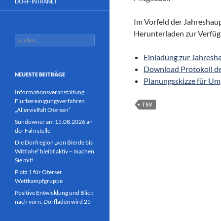
DORF-INTRANET
Im Vorfeld der Jahresha
Herunterladen zur Verfüg
Suchen
nach:
Einladung zur Jahres
Download Protokoll d
NEUESTE BEITRÄGE
Planungsskizze für Um
Informationsveranstaltung
Flurbereinigungsverfahren
TSV
„Allervielfalt Otersen“
Sundowner am 15.08.2026 an
der Fährstelle
Die Dorfregion „von Bierde bis
Wittlohe“ bleibt aktiv – machen
Sie mit!
Platz 1 für Oterser
Wettkampfgruppe
Positive Entwicklung und Blick
nach vorn: Dorfladen wird 25