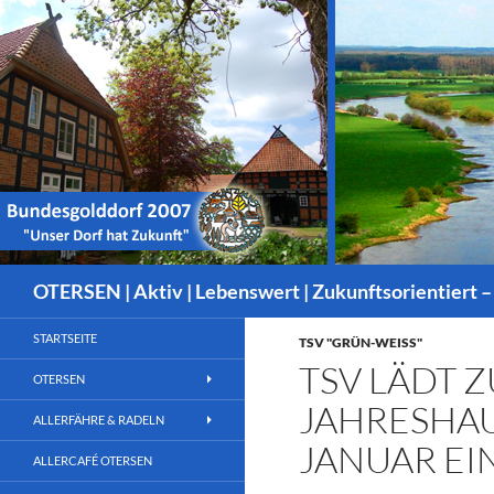
Suchen
OTERSEN | Aktiv | Lebenswert | Zukunftsorientiert –
STARTSEITE
TSV "GRÜN-WEISS"
TSV LÄDT 
OTERSEN
JAHRESHA
ALLERFÄHRE & RADELN
JANUAR EI
ALLERCAFÉ OTERSEN