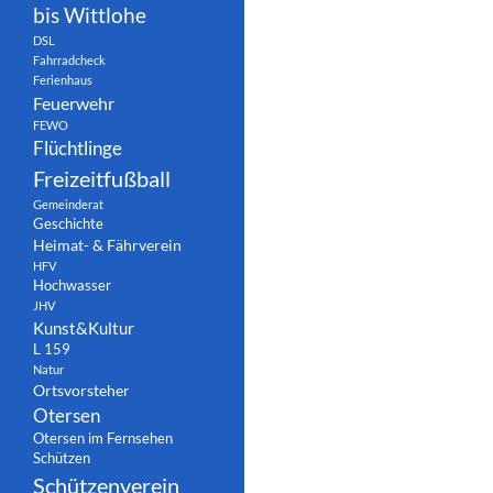
bis Wittlohe
DSL
Fahrradcheck
Ferienhaus
Feuerwehr
FEWO
Flüchtlinge
Freizeitfußball
Gemeinderat
Geschichte
Heimat- & Fährverein
HFV
Hochwasser
JHV
Kunst&Kultur
L 159
Natur
Ortsvorsteher
Otersen
Otersen im Fernsehen
Schützen
Schützenverein