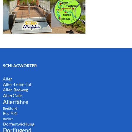
SCHLAGWÖRTER
Aller
Aller-Leine-Tal
Aller-Radweg
AllerCafé
Allerfähre
Breitband
Bus 701
Bücher
Dorfentwicklung
Dorfjugend