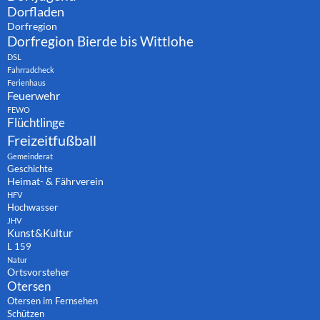
Dorfladen
Dorfregion
Dorfregion Bierde bis Wittlohe
DSL
Fahrradcheck
Ferienhaus
Feuerwehr
FEWO
Flüchtlinge
Freizeitfußball
Gemeinderat
Geschichte
Heimat- & Fährverein
HFV
Hochwasser
JHV
Kunst&Kultur
L 159
Natur
Ortsvorsteher
Otersen
Otersen im Fernsehen
Schützen