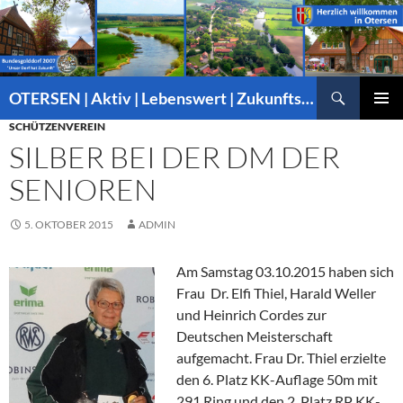
Suchen
OTERSEN | Aktiv | Lebenswert | Zukunftsorientiert – mitten in Niedersachsen
ZUM
SCHÜTZENVEREIN
PRIMÄR
INHALT
MENÜ
SILBER BEI DER DM DER
SPRINGEN
SENIOREN
5. OKTOBER 2015
ADMIN
Am Samstag 03.10.2015 haben sich
Frau Dr. Elfi Thiel, Harald Weller
und Heinrich Cordes zur
Deutschen Meisterschaft
aufgemacht. Frau Dr. Thiel erzielte
den 6. Platz KK-Auflage 50m mit
291 Ring und den 2. Platz RP KK-