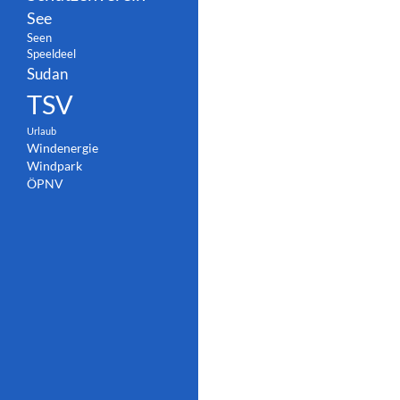
See
Seen
Speeldeel
Sudan
TSV
Urlaub
Windenergie
Windpark
ÖPNV