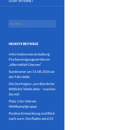
DORF-INTRANET
Suchen
nach:
NEUESTE BEITRÄGE
Informationsveranstaltung
Flurbereinigungsverfahren
„Allervielfalt Otersen“
Sundowner am 15.08.2026 an
der Fährstelle
Die Dorfregion „von Bierde bis
Wittlohe“ bleibt aktiv – machen
Sie mit!
Platz 1 für Oterser
Wettkampfgruppe
Positive Entwicklung und Blick
nach vorn: Dorfladen wird 25