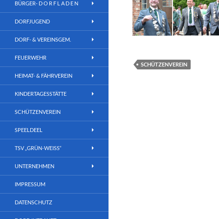
BÜRGER- D O R F L A D E N
DORFJUGEND
DORF- & VEREINSGEM.
FEUERWEHR
SCHÜTZENVEREIN
HEIMAT- & FÄHRVEREIN
KINDERTAGESSTÄTTE
SCHÜTZENVEREIN
SPEELDEEL
TSV „GRÜN-WEISS“
UNTERNEHMEN
IMPRESSUM
DATENSCHUTZ