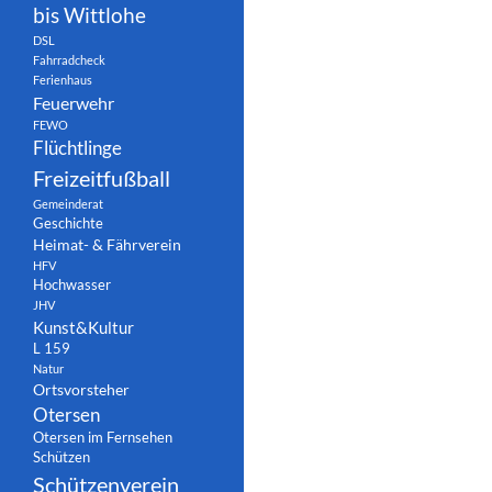
bis Wittlohe
DSL
Fahrradcheck
Ferienhaus
Feuerwehr
FEWO
Flüchtlinge
Freizeitfußball
Gemeinderat
Geschichte
Heimat- & Fährverein
HFV
Hochwasser
JHV
Kunst&Kultur
L 159
Natur
Ortsvorsteher
Otersen
Otersen im Fernsehen
Schützen
Schützenverein