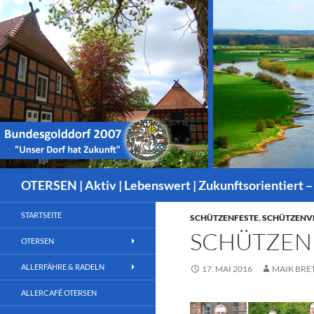
Suchen
OTERSEN | Aktiv | Lebenswert | Zukunftsorientiert –
STARTSEITE
SCHÜTZENFESTE
,
SCHÜTZENV
SCHÜTZENF
OTERSEN
ALLERFÄHRE & RADELN
17. MAI 2016
MAIK BRE
ALLERCAFÉ OTERSEN