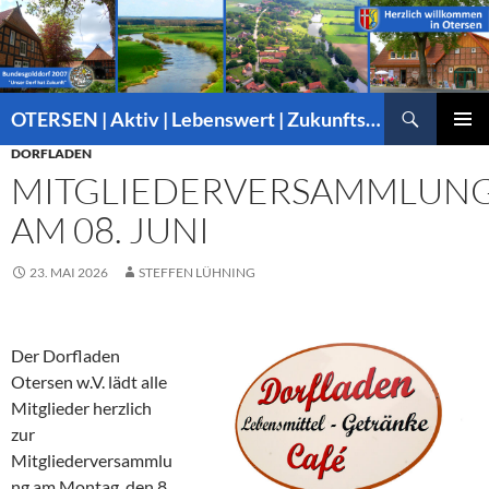
Suchen
OTERSEN | Aktiv | Lebenswert | Zukunftsorientiert – mitten in Niedersachsen
ZUM
DORFLADEN
PRIMÄR
INHALT
MENÜ
MITGLIEDERVERSAMMLUN
SPRINGEN
AM 08. JUNI
23. MAI 2026
STEFFEN LÜHNING
Der Dorfladen
Otersen w.V. lädt alle
Mitglieder herzlich
zur
Mitgliederversammlu
ng am Montag, den 8.