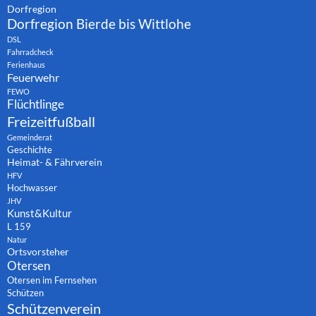
Dorfregion
Dorfregion Bierde bis Wittlohe
DSL
Fahrradcheck
Ferienhaus
Feuerwehr
FEWO
Flüchtlinge
Freizeitfußball
Gemeinderat
Geschichte
Heimat- & Fährverein
HFV
Hochwasser
JHV
Kunst&Kultur
L 159
Natur
Ortsvorsteher
Otersen
Otersen im Fernsehen
Schützen
Schützenverein