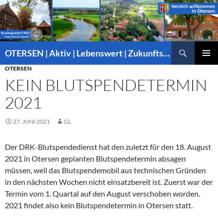
Suchen
OTERSEN | Aktiv | Lebenswert | Zukunftsorientiert – mitten in Niedersachsen
ZUM
OTERSEN
PRIMÄR
INHALT
MENÜ
KEIN BLUTSPENDETERMIN
SPRINGEN
2021
27. JUNI 2021
GL
Der DRK-Blutspendedienst hat den zuletzt für den 18. August
2021 in Otersen geplanten Blutspendetermin absagen
müssen, weil das Blutspendemobil aus technischen Gründen
in den nächsten Wochen nicht einsatzbereit ist. Zuerst war der
Termin vom 1. Quartal auf den August verschoben worden.
2021 findet also kein Blutspendetermin in Otersen statt.