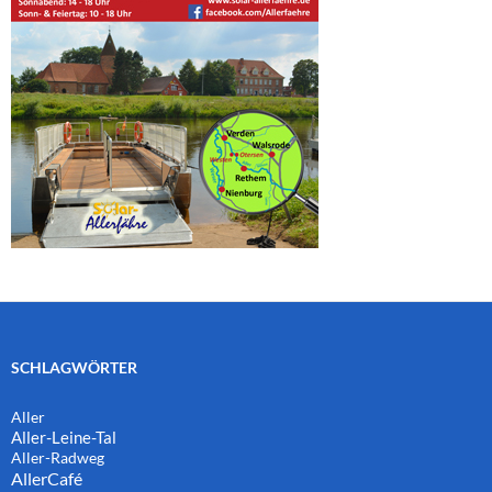
SCHLAGWÖRTER
Aller
Aller-Leine-Tal
Aller-Radweg
AllerCafé