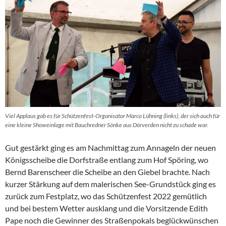
Viel Applaus gab es für Schützenfest-Organisator Marco Lühning (links), der sich auch für
eine kleine Showeinlage mit Bauchredner Sönke aus Dörverden nicht zu schade war.
Gut gestärkt ging es am Nachmittag zum Annageln der neuen
Königsscheibe die Dorfstraße entlang zum Hof Spöring, wo
Bernd Barenscheer die Scheibe an den Giebel brachte. Nach
kurzer Stärkung auf dem malerischen See-Grundstück ging es
zurück zum Festplatz, wo das Schützenfest 2022 gemütlich
und bei bestem Wetter ausklang und die Vorsitzende Edith
Pape noch die Gewinner des Straßenpokals beglückwünschen