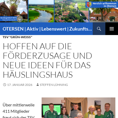
Suchen
OTERSEN | Aktiv | Lebenswert | Zukunftsorientiert – mitten in Niedersachsen
ZUM
TSV "GRÜN-WEISS"
PRIMÄR
INHALT
MENÜ
HOFFEN AUF DIE
SPRINGEN
FÖRDERZUSAGE UND
NEUE IDEEN FÜR DAS
HÄUSLINGSHAUS
17. JANUAR 2026
STEFFEN LÜHNING
Über mittlerweile
411 Mitglieder
freut sich der TSV