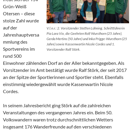
Grün-Weiß
Otersen – diese
stolze Zahl wurde
auf der
V.l.n.r.: 2. Vorsitzender Steffen Lühning, Schriftführerin
Pia Lara Vix, die Geehrten Rolf Wursthorn (25 Jahre),
Jahreshauptversa
Gerda Mertins (50 Jahre) und Inka Prigge-Wursthorn (25
mmlung des
Jahre) sowie Kassenwartin Nicole Cordes und 1.
Sportvereins im
Vorsitzender Ralf Störk.
rund 500
Einwohner zählenden Dorf an der Aller bekanntgegeben. Als
Vorsitzender im Amt bestätigt wurde Ralf Störk, der seit 2017
an der Spitze der Sportlerinnen und Sportler steht. Ebenfalls
einstimmig wiedergewählt wurde Kassenwartin Nicole
Cordes.
In seinem Jahresbericht ging Störk auf die zahlreichen
Veranstaltungen des vergangenen Jahres ein. Beim 50.
Volkswandern waren trotz durchschnittlichen Wetters
insgesamt 176 Wanderfreunde auf den verschiedenen