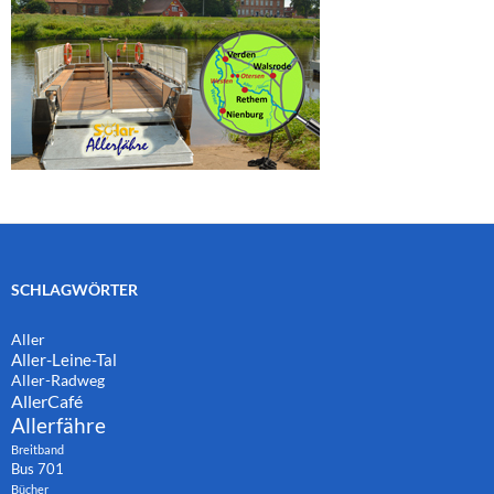
SCHLAGWÖRTER
Aller
Aller-Leine-Tal
Aller-Radweg
AllerCafé
Allerfähre
Breitband
Bus 701
Bücher