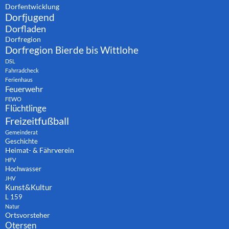
Dorfentwicklung
Dorfjugend
Dorfladen
Dorfregion
Dorfregion Bierde bis Wittlohe
DSL
Fahrradcheck
Ferienhaus
Feuerwehr
FEWO
Flüchtlinge
Freizeitfußball
Gemeinderat
Geschichte
Heimat- & Fährverein
HFV
Hochwasser
JHV
Kunst&Kultur
L 159
Natur
Ortsvorsteher
Otersen