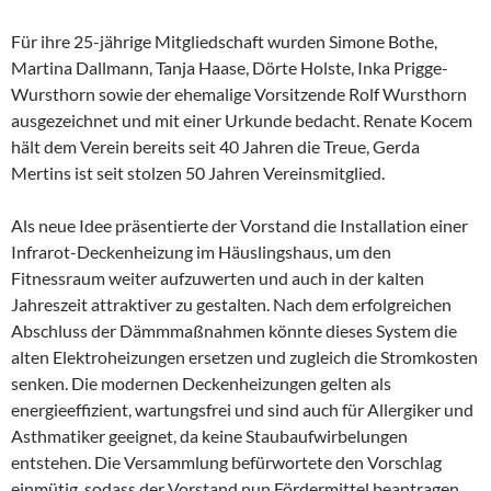
Für ihre 25-jährige Mitgliedschaft wurden Simone Bothe,
Martina Dallmann, Tanja Haase, Dörte Holste, Inka Prigge-
Wursthorn sowie der ehemalige Vorsitzende Rolf Wursthorn
ausgezeichnet und mit einer Urkunde bedacht. Renate Kocem
hält dem Verein bereits seit 40 Jahren die Treue, Gerda
Mertins ist seit stolzen 50 Jahren Vereinsmitglied.
Als neue Idee präsentierte der Vorstand die Installation einer
Infrarot-Deckenheizung im Häuslingshaus, um den
Fitnessraum weiter aufzuwerten und auch in der kalten
Jahreszeit attraktiver zu gestalten. Nach dem erfolgreichen
Abschluss der Dämmmaßnahmen könnte dieses System die
alten Elektroheizungen ersetzen und zugleich die Stromkosten
senken. Die modernen Deckenheizungen gelten als
energieeffizient, wartungsfrei und sind auch für Allergiker und
Asthmatiker geeignet, da keine Staubaufwirbelungen
entstehen. Die Versammlung befürwortete den Vorschlag
einmütig, sodass der Vorstand nun Fördermittel beantragen