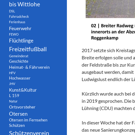
bis Wittlohe
DSL
Fahrradcheck
Ferienhaus
Feuerwehr
FEWO
Flüchtlinge
Freizeitfußball
2017 setzte sich Kreistag
Gemeinderat
Breite erfolgen solle und
Geschichte
der Feldstraße bis zur Ku
Heimat- & Fährverein
ausgebaut werden, damit
HFV
Hochwasser
Ludwigslust endlich der L
JHV
Kunst&Kultur
Kürzlich wurde auch bei 
L 159
in 2019 gesprochen. Die 
Natur
Ortsvorsteher
Lühning (CDU) machten d
Otersen
Otersen im Fernsehen
In dieser Woche hat der 
Schützen
das neue Sanierungkonzept
Schützenverein