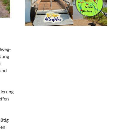
adweg-
ndung
er
 und
nierung
effen
ütig
ten