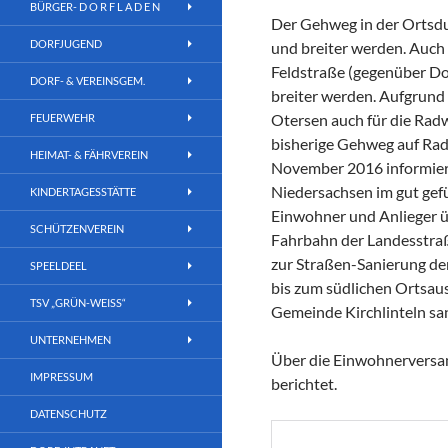
BÜRGER- D O R F L A D E N
Der Gehweg in der Ortsdu
DORFJUGEND
und breiter werden. Auch
Feldstraße (gegenüber Dor
DORF- & VEREINSGEM.
breiter werden. Aufgrund
Otersen auch für die Rad
FEUERWEHR
bisherige Gehweg auf Ra
HEIMAT- & FÄHRVEREIN
November 2016 informier
Niedersachsen im gut gef
KINDERTAGESSTÄTTE
Einwohner und Anlieger ü
SCHÜTZENVEREIN
Fahrbahn der Landesstraß
zur Straßen-Sanierung de
SPEELDEEL
bis zum südlichen Ortsau
TSV „GRÜN-WEISS“
Gemeinde Kirchlinteln sa
UNTERNEHMEN
Über die Einwohnerversa
IMPRESSUM
berichtet.
DATENSCHUTZ