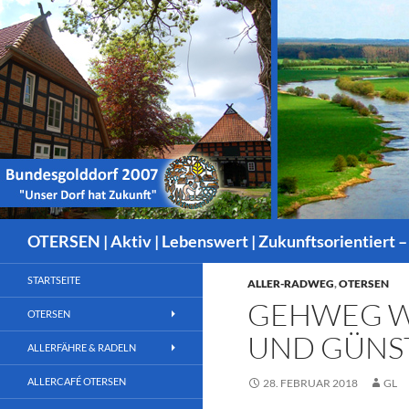
Suchen
OTERSEN | Aktiv | Lebenswert | Zukunftsorientiert –
STARTSEITE
ALLER-RADWEG
,
OTERSEN
GEHWEG WI
OTERSEN
UND GÜNST
ALLERFÄHRE & RADELN
ALLERCAFÉ OTERSEN
28. FEBRUAR 2018
GL