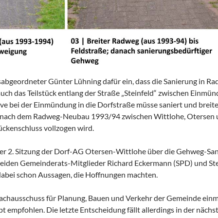
sabgeordneter Günter Lühning dafür ein, dass die Sanierung in R
 auch das Teilstück entlang der Straße „Steinfeld“ zwischen Einmü
rve bei der Einmündung in die Dorfstraße müsse saniert und breit
 nach dem Radweg-Neubau 1993/94 zwischen Wittlohe, Otersen
ückenschluss vollzogen wird.
der 2. Sitzung der Dorf-AG Otersen-Wittlohe über die Gehweg-Sa
beiden Gemeinderats-Mitglieder Richard Eckermann (SPD) und St
abei schon Aussagen, die Hoffnungen machten.
Fachausschuss für Planung, Bauen und Verkehr der Gemeinde einm
 empfohlen. Die letzte Entscheidung fällt allerdings in der nächs