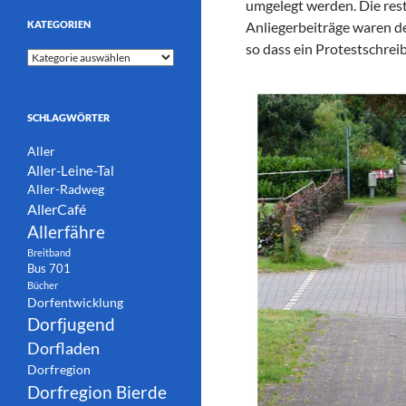
umgelegt werden. Die res
KATEGORIEN
Anliegerbeiträge waren d
so dass ein Protestschre
Kategorien
SCHLAGWÖRTER
Aller
Aller-Leine-Tal
Aller-Radweg
AllerCafé
Allerfähre
Breitband
Bus 701
Bücher
Dorfentwicklung
Dorfjugend
Dorfladen
Dorfregion
Dorfregion Bierde