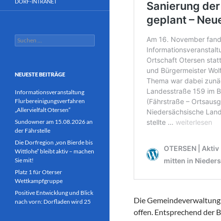
DORF-INTRANET
Suchen
nach:
NEUESTE BEITRÄGE
Informationsveranstaltung
Flurbereinigungsverfahren
„Allervielfalt Otersen“
Sundowner am 15.08.2026 an
der Fährstelle
Die Dorfregion „von Bierde bis
Wittlohe“ bleibt aktiv – machen
Sie mit!
Platz 1 für Oterser
Wettkampfgruppe
Positive Entwicklung und Blick
Die Gemeindeverwaltung 
nach vorn: Dorfladen wird 25
offen. Entsprechend der B