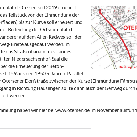
rchfahrt Otersen soll 2019 erneuert
 das Teilstück von der Einmündung der
fladen) bis zur Kurve soll erneuert und
 der Bedeutung der Ortsdurchfahrt
wanderer auf dem Aller-Radweg soll der
dweg-Breite ausgebaut werden.
Im
te das Straßenbauamt des Landes
üllten Niedersachsenhof-Saal die
ber die Erneuerung der Beton-
e L 159 aus den 1950er Jahren. Parallel
r Otersener Dorfstraße zwischen der Kurze (Einmündung Fährstr
sgang in Richtung Häuslingen sollte dann auch der Gehweg durch 
niert werden.
mmlung haben wir hier bei www.otersen.de im November ausführl