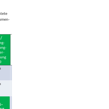
htete
tumen-