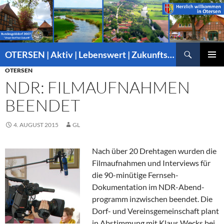
Suchen
OTERSEN | Aktiv | Lebenswert | Zukunftsorientiert – mitten in Niedersachsen
ZUM
OTERSEN
PRIMÄR
INHALT
MENÜ
NDR: FILMAUFNAHMEN
SPRINGEN
BEENDET
4. AUGUST 2015
GL
Nach über 20 Drehtagen wurden die
Filmaufnahmen und Interviews für
die 90-minütige Fernseh-
Dokumentation im NDR-Abend-
programm inzwischen beendet. Die
Dorf- und Vereinsgemeinschaft plant
in Abstimmung mit Klaus Wecks bei