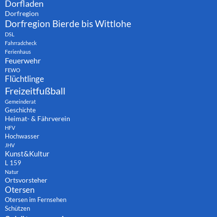
Dorfladen
Dorfregion
Dorfregion Bierde bis Wittlohe
DSL
Fahrradcheck
Ferienhaus
Feuerwehr
FEWO
Flüchtlinge
Freizeitfußball
Gemeinderat
Geschichte
Heimat- & Fährverein
HFV
Hochwasser
JHV
Kunst&Kultur
L 159
Natur
Ortsvorsteher
Otersen
Otersen im Fernsehen
Schützen