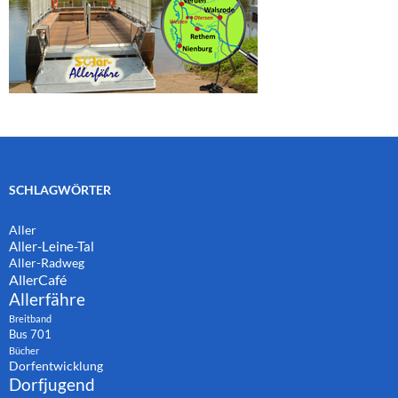
SCHLAGWÖRTER
Aller
Aller-Leine-Tal
Aller-Radweg
AllerCafé
Allerfähre
Breitband
Bus 701
Bücher
Dorfentwicklung
Dorfjugend