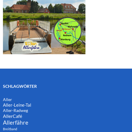
SCHLAGWÖRTER
Aller
Aller-Leine-Tal
Aller-Radweg
AllerCafé
Allerfähre
Breitband