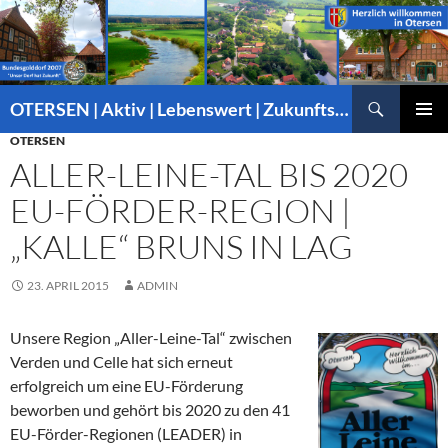
Suchen
OTERSEN | Aktiv | Lebenswert | Zukunftsorientiert – mitten in Niedersachsen
ZUM
OTERSEN
PRIMÄR
INHALT
MENÜ
ALLER-LEINE-TAL BIS 2020
SPRINGEN
EU-FÖRDER-REGION |
„KALLE“ BRUNS IN LAG
23. APRIL 2015
ADMIN
Unsere Region „Aller-Leine-Tal“ zwischen
Verden und Celle hat sich erneut
erfolgreich um eine EU-Förderung
beworben und gehört bis 2020 zu den 41
EU-Förder-Regionen (LEADER) in