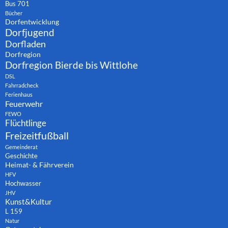
Bus 701
Bücher
Dorfentwicklung
Dorfjugend
Dorfladen
Dorfregion
Dorfregion Bierde bis Wittlohe
DSL
Fahrradcheck
Ferienhaus
Feuerwehr
FEWO
Flüchtlinge
Freizeitfußball
Gemeinderat
Geschichte
Heimat- & Fährverein
HFV
Hochwasser
JHV
Kunst&Kultur
L 159
Natur