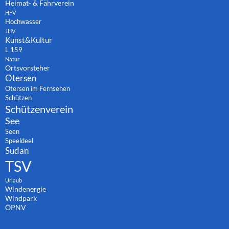
Heimat- & Fährverein
HFV
Hochwasser
JHV
Kunst&Kultur
L 159
Natur
Ortsvorsteher
Otersen
Otersen im Fernsehen
Schützen
Schützenverein
See
Seen
Speeldeel
Sudan
TSV
Urlaub
Windenergie
Windpark
ÖPNV