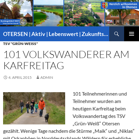
Suchen
OTERSEN | Aktiv | Lebenswert | Zukunftsorientiert – mitten in Niedersachsen
ZUM
TSV "GRÜN-WEISS"
PRIMÄR
INHALT
MENÜ
101 VOLKSWANDERER AM
SPRINGEN
KARFREITAG
4. APRIL 2015
ADMIN
101 Teilnehmerinnen und
Teilnehmer wurden am
heutigen Karfreitag beim
Volkswandertag des TSV
„Grün-Weiß“ Otersen
gezählt. Wenige Tage nachdem die Stürme „Maik“ und „Niklas“
mit Orkanböen in Norddeutschlands Wäldern für erhebliche