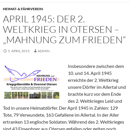
HEIMAT- & FÄHRVEREIN
APRIL 1945: DER 2.
WELTKRIEG IN OTERSEN –
„MAHNUNG ZUM FRIEDEN“
5. APRIL 2015
ADMIN
Insbesondere zwischen dem
10. und 14. April 1945
erreichte der 2. Weltkrieg
unsere Dörfer im Allertal und
brachte kurz vor dem Ende
des 2. Weltkrieges Leid und
Tod in unsere Heimatdörfer. Der April 1945 in Zahlen: 129
Tote, 79 Verwundete, 163 Gefallene im Allertal. In der Aller
ertranken 13 englische Soldaten. Während des 2. Weltkrieges
sind 43 Einwohner aus Otersen gefallen oder gelten noch