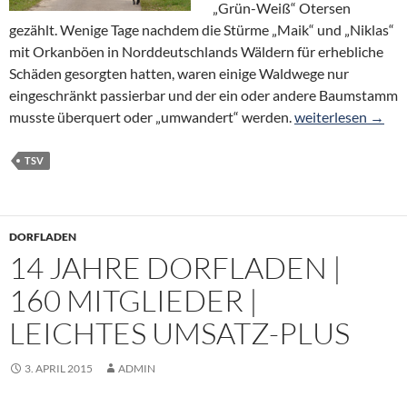
„Grün-Weiß“ Otersen
gezählt. Wenige Tage nachdem die Stürme „Maik“ und „Niklas“
mit Orkanböen in Norddeutschlands Wäldern für erhebliche
Schäden gesorgten hatten, waren einige Waldwege nur
eingeschränkt passierbar und der ein oder andere Baumstamm
101 Volkswandere
musste überquert oder „umwandert“ werden.
weiterlesen
→
TSV
DORFLADEN
14 JAHRE DORFLADEN |
160 MITGLIEDER |
LEICHTES UMSATZ-PLUS
3. APRIL 2015
ADMIN