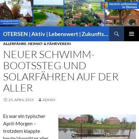
Suchen
OTERSEN | Aktiv | Lebenswert | Zukunftsorientiert – mitten in Niedersachsen
ZUM
ALLERFÄHRE
,
HEIMAT- & FÄHRVEREIN
PRIMÄR
INHALT
MENÜ
NEUER SCHWIMM-
SPRINGEN
BOOTSSTEG UND
SOLARFÄHREN AUF DER
ALLER
25. APRIL 2015
ADMIN
Es war ein typischer
April-Morgen –
trotzdem klappte
heute Vormittag alles