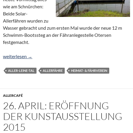
wie am Schnürchen:
Beide Solar-
Allerfähren wurden zu
Wasser gebracht und zum ersten Mal wurde der neue 12 m
Schwimm-Bootssteg an der Fähranlegestelle Otersen
festgemacht.
Neuer Schwimm-Bootssteg und Solarfähren auf der Aller
weiterlesen
→
ALLER-LEINE-TAL
ALLERFÄHRE
HEIMAT- & FÄHRVEREIN
ALLERCAFÉ
26. APRIL: ERÖFFNUNG
DER KUNSTAUSSTELLUNG
2015