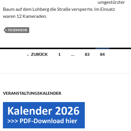
umgestürzter
Baum auf dem Lohberg die Straße versperrte. Im Einsatz
waren 12 Kameraden.
FEUERWEHR
Beitragsnavigation
← ZURÜCK
1
…
83
84
VERANSTALTUNGSKALENDER