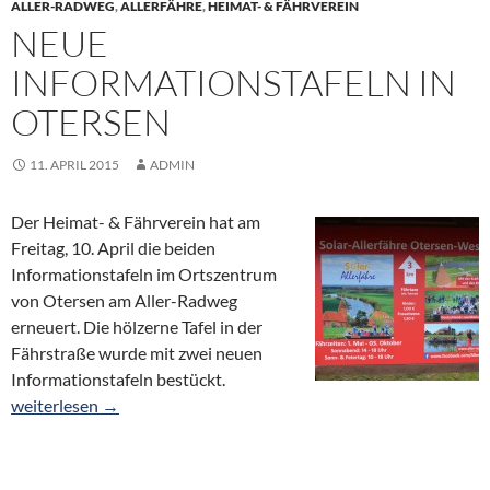
ALLER-RADWEG
,
ALLERFÄHRE
,
HEIMAT- & FÄHRVEREIN
NEUE
INFORMATIONSTAFELN IN
OTERSEN
11. APRIL 2015
ADMIN
Der Heimat- & Fährverein hat am
Freitag, 10. April die beiden
Informationstafeln im Ortszentrum
von Otersen am Aller-Radweg
erneuert. Die hölzerne Tafel in der
Fährstraße wurde mit zwei neuen
Informationstafeln bestückt.
Neue Informationstafeln in Otersen
weiterlesen
→