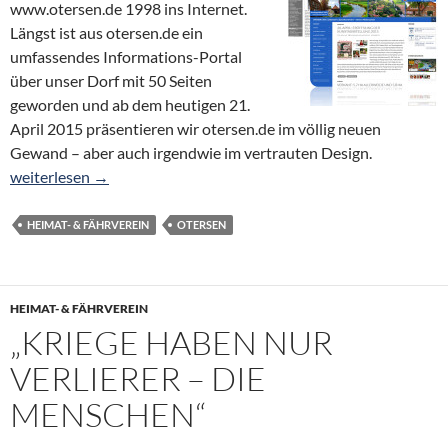
www.otersen.de 1998 ins Internet.
Längst ist aus otersen.de ein
umfassendes Informations-Portal
über unser Dorf mit 50 Seiten
geworden und ab dem heutigen 21.
April 2015 präsentieren wir otersen.de im völlig neuen
Gewand – aber auch irgendwie im vertrauten Design.
Otersen.de – Jetzt neu!
weiterlesen
→
HEIMAT- & FÄHRVEREIN
OTERSEN
HEIMAT- & FÄHRVEREIN
„KRIEGE HABEN NUR
VERLIERER – DIE
MENSCHEN“