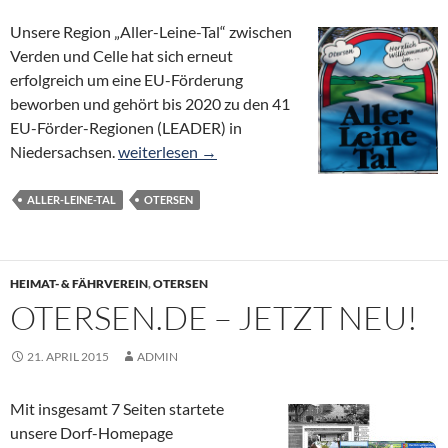
Unsere Region „Aller-Leine-Tal“ zwischen
Verden und Celle hat sich erneut
erfolgreich um eine EU-Förderung
beworben und gehört bis 2020 zu den 41
EU-Förder-Regionen (LEADER) in
Aller-Leine-Tal bis 2020 EU-Förder-Region | „Ka
Niedersachsen.
weiterlesen
→
ALLER-LEINE-TAL
OTERSEN
HEIMAT- & FÄHRVEREIN
,
OTERSEN
OTERSEN.DE – JETZT NEU!
21. APRIL 2015
ADMIN
Mit insgesamt 7 Seiten startete
unsere Dorf-Homepage