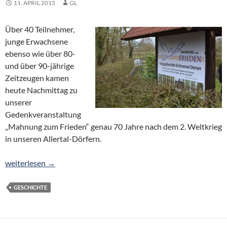
11. APRIL 2015
GL
Über 40 Teilnehmer,
junge Erwachsene
ebenso wie über 80-
und über 90-jährige
Zeitzeugen kamen
heute Nachmittag zu
unserer
Gedenkveranstaltung
„Mahnung zum Frieden“ genau 70 Jahre nach dem 2. Weltkrieg
in unseren Allertal-Dörfern.
„Kriege haben nur Verlierer – die Menschen“
weiterlesen
→
GESCHICHTE