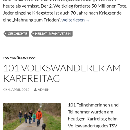
heute als vermisst. Der 2. Weltkrieg forderte 50 Millionen Tote.
Jeder einzelne Kriegstote ist auch 70 Jahre nach Kriegsende
April 1945: Der 2. Weltkrieg in O
eine „Mahnung zum Frieden“.
weiterlesen
→
GESCHICHTE
HEIMAT- & FÄHRVEREIN
TSV "GRÜN-WEISS"
101 VOLKSWANDERER AM
KARFREITAG
4. APRIL 2015
ADMIN
101 Teilnehmerinnen und
Teilnehmer wurden am
heutigen Karfreitag beim
Volkswandertag des TSV