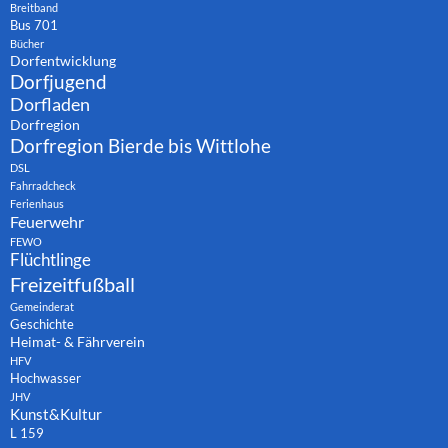
Breitband
Bus 701
Bücher
Dorfentwicklung
Dorfjugend
Dorfladen
Dorfregion
Dorfregion Bierde bis Wittlohe
DSL
Fahrradcheck
Ferienhaus
Feuerwehr
FEWO
Flüchtlinge
Freizeitfußball
Gemeinderat
Geschichte
Heimat- & Fährverein
HFV
Hochwasser
JHV
Kunst&Kultur
L 159