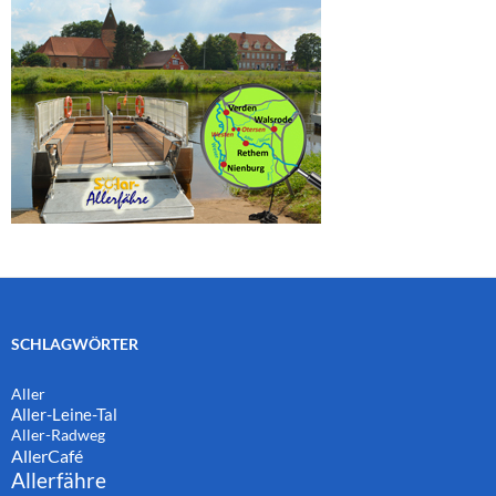
SCHLAGWÖRTER
Aller
Aller-Leine-Tal
Aller-Radweg
AllerCafé
Allerfähre