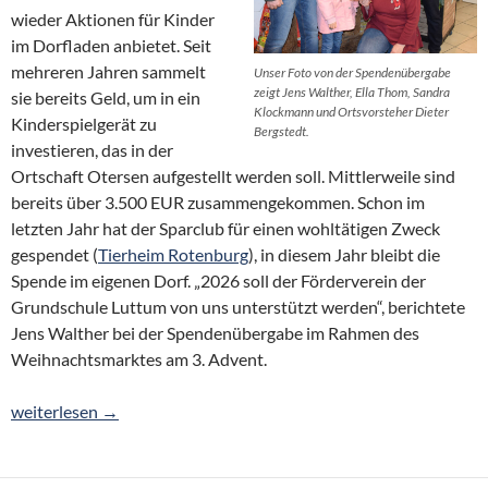
wieder Aktionen für Kinder
im Dorfladen anbietet. Seit
mehreren Jahren sammelt
Unser Foto von der Spendenübergabe
zeigt Jens Walther, Ella Thom, Sandra
sie bereits Geld, um in ein
Klockmann und Ortsvorsteher Dieter
Kinderspielgerät zu
Bergstedt.
investieren, das in der
Ortschaft Otersen aufgestellt werden soll. Mittlerweile sind
bereits über 3.500 EUR zusammengekommen. Schon im
letzten Jahr hat der Sparclub für einen wohltätigen Zweck
gespendet (
Tierheim Rotenburg
), in diesem Jahr bleibt die
Spende im eigenen Dorf. „2026 soll der Förderverein der
Grundschule Luttum von uns unterstützt werden“, berichtete
Jens Walther bei der Spendenübergabe im Rahmen des
Weihnachtsmarktes am 3. Advent.
Sparclub spendet 210 Euro an Emma Hicksmaus
weiterlesen
→