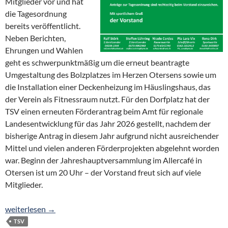
Mitglieder vor und hat
die Tagesordnung
bereits veröffentlicht.
Neben Berichten,
Ehrungen und Wahlen
geht es schwerpunktmäßig um die erneut beantragte
Umgestaltung des Bolzplatzes im Herzen Otersens sowie um
die Installation einer Deckenheizung im Häuslingshaus, das
der Verein als Fitnessraum nutzt. Für den Dorfplatz hat der
TSV einen erneuten Förderantrag beim Amt für regionale
Landesentwicklung für das Jahr 2026 gestellt, nachdem der
bisherige Antrag in diesem Jahr aufgrund nicht ausreichender
Mittel und vielen anderen Förderprojekten abgelehnt worden
war. Beginn der Jahreshauptversammlung im Allercafé in
Otersen ist um 20 Uhr – der Vorstand freut sich auf viele
Mitglieder.
TSV lädt zur Jahreshauptversammlung am 16. Januar ein
weiterlesen
→
TSV