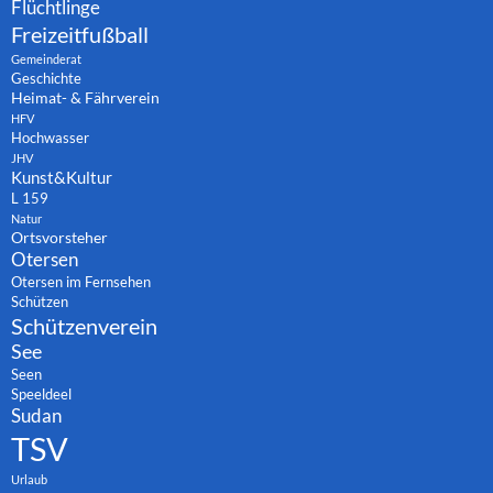
Flüchtlinge
Freizeitfußball
Gemeinderat
Geschichte
Heimat- & Fährverein
HFV
Hochwasser
JHV
Kunst&Kultur
L 159
Natur
Ortsvorsteher
Otersen
Otersen im Fernsehen
Schützen
Schützenverein
See
Seen
Speeldeel
Sudan
TSV
Urlaub