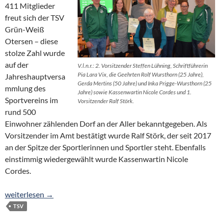
411 Mitglieder
freut sich der TSV
Grün-Weiß
Otersen – diese
stolze Zahl wurde
auf der
V.l.n.r.: 2. Vorsitzender Steffen Lühning, Schriftführerin
Pia Lara Vix, die Geehrten Rolf Wursthorn (25 Jahre),
Jahreshauptversa
Gerda Mertins (50 Jahre) und Inka Prigge-Wursthorn (25
mmlung des
Jahre) sowie Kassenwartin Nicole Cordes und 1.
Sportvereins im
Vorsitzender Ralf Störk.
rund 500
Einwohner zählenden Dorf an der Aller bekanntgegeben. Als
Vorsitzender im Amt bestätigt wurde Ralf Störk, der seit 2017
an der Spitze der Sportlerinnen und Sportler steht. Ebenfalls
einstimmig wiedergewählt wurde Kassenwartin Nicole
Cordes.
Hoffen auf die Förderzusage und neue Ideen für das Häuslingsh
weiterlesen
→
TSV