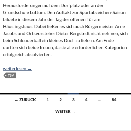
Herausforderungen auf dem Dorfplatz oder an der
Grundschule Luttum. Den Auftakt zur Sportabzeichen-Saison
bildete in diesem Jahr der Tag der offenen Tür am
Häuslingshaus. Dabei ließen es sich auch Bürgermeister Arne
Jacobs und Ortsvorsteher Dieter Bergstedt nicht nehmen, sich
beim Schleuderball ein kleines Duell zu liefern. Am Ende
durften sich beide freuen, da sie alle erforderlichen Kategorien
erfolgreich absolvierten.
37 Sportabzeichen und viele Kilometer beim Stadtradeln
weiterlesen
→
TSV
Beitragsnavigation
← ZURÜCK
1
2
3
4
…
84
WEITER →