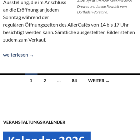
AllerCafé in Otersen: Malerin Bärbel
Ausstellung, die im Anschluss
Drewes und Janine Rowohlt vom
an die Eröffnung an jedem
Dorfladen-Vorstand.
Sonntag während der
regulären Öffnungszeiten des AllerCafés von 14 bis 17 Uhr
besichtigt werden kann. Sämtliche ausgestellten Bilder stehen
zudem zum Verkauf.
Kunstausstellung im AllerCafé: Bärbel Drewes zeigt regionale M
weiterlesen
→
Beitragsnavigation
1
2
…
84
WEITER →
VERANSTALTUNGSKALENDER