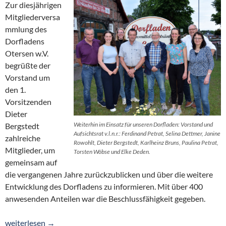
Zur diesjährigen
Mitgliederversa
mmlung des
Dorfladens
Otersen w.V.
begrüßte der
Vorstand um
den 1.
Vorsitzenden
Dieter
Weiterhin im Einsatz für unseren Dorfladen: Vorstand und
Bergstedt
Aufsichtsrat v.l.n.r.: Ferdinand Petrat, Selina Dettmer, Janine
zahlreiche
Rowohlt, Dieter Bergstedt, Karlheinz Bruns, Paulina Petrat,
Mitglieder, um
Torsten Wöbse und Elke Deden.
gemeinsam auf
die vergangenen Jahre zurückzublicken und über die weitere
Entwicklung des Dorfladens zu informieren. Mit über 400
anwesenden Anteilen war die Beschlussfähigkeit gegeben.
Positive Entwicklung und Blick nach vorn: Dorfladen wird 25
weiterlesen
→