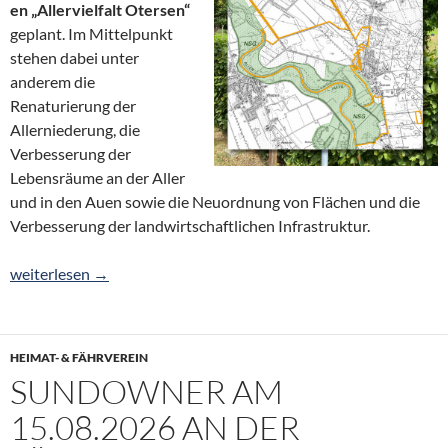
en „Allervielfalt Otersen“
geplant. Im Mittelpunkt
stehen dabei unter
anderem die
Renaturierung der
Allerniederung, die
Verbesserung der
Lebensräume an der Aller
und in den Auen sowie die Neuordnung von Flächen und die
Verbesserung der landwirtschaftlichen Infrastruktur.
Informationsveranstaltung Flurbereinigungsverfahren „Allerviel
weiterlesen
→
HEIMAT- & FÄHRVEREIN
SUNDOWNER AM
15.08.2026 AN DER