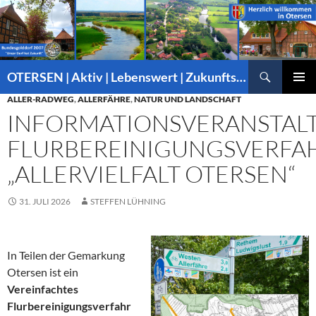
Suchen
OTERSEN | Aktiv | Lebenswert | Zukunftsorientiert – mitten in Niedersachsen
ZUM
ALLER-RADWEG
,
ALLERFÄHRE
,
NATUR UND LANDSCHAFT
PRIMÄR
INHALT
MENÜ
INFORMATIONSVERANSTAL
SPRINGEN
FLURBEREINIGUNGSVERFA
„ALLERVIELFALT OTERSEN“
31. JULI 2026
STEFFEN LÜHNING
In Teilen der Gemarkung
Otersen ist ein
Vereinfachtes
Flurbereinigungsverfahr