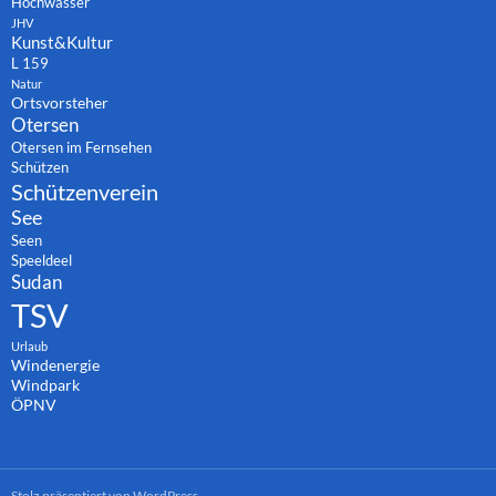
Hochwasser
JHV
Kunst&Kultur
L 159
Natur
Ortsvorsteher
Otersen
Otersen im Fernsehen
Schützen
Schützenverein
See
Seen
Speeldeel
Sudan
TSV
Urlaub
Windenergie
Windpark
ÖPNV
Stolz präsentiert von WordPress