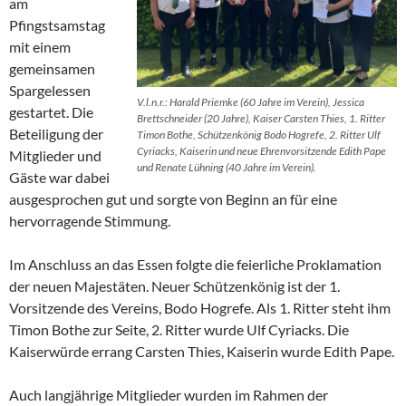
am
Pfingstsamstag
mit einem
gemeinsamen
Spargelessen
V.l.n.r.: Harald Priemke (60 Jahre im Verein), Jessica
gestartet. Die
Brettschneider (20 Jahre), Kaiser Carsten Thies, 1. Ritter
Beteiligung der
Timon Bothe, Schützenkönig Bodo Hogrefe, 2. Ritter Ulf
Cyriacks, Kaiserin und neue Ehrenvorsitzende Edith Pape
Mitglieder und
und Renate Lühning (40 Jahre im Verein).
Gäste war dabei
ausgesprochen gut und sorgte von Beginn an für eine
hervorragende Stimmung.
Im Anschluss an das Essen folgte die feierliche Proklamation
der neuen Majestäten. Neuer Schützenkönig ist der 1.
Vorsitzende des Vereins, Bodo Hogrefe. Als 1. Ritter steht ihm
Timon Bothe zur Seite, 2. Ritter wurde Ulf Cyriacks. Die
Kaiserwürde errang Carsten Thies, Kaiserin wurde Edith Pape.
Auch langjährige Mitglieder wurden im Rahmen der