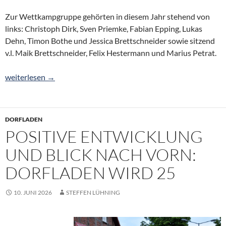
Zur Wettkampgruppe gehörten in diesem Jahr stehend von
links: Christoph Dirk, Sven Priemke, Fabian Epping, Lukas
Dehn, Timon Bothe und Jessica Brettschneider sowie sitzend
v.l. Maik Brettschneider, Felix Hestermann und Marius Petrat.
Platz 1 für Oterser Wettkampfgruppe
weiterlesen
→
DORFLADEN
POSITIVE ENTWICKLUNG
UND BLICK NACH VORN:
DORFLADEN WIRD 25
10. JUNI 2026
STEFFEN LÜHNING