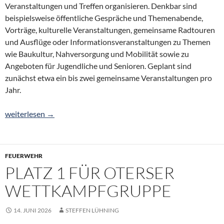
Veranstaltungen und Treffen organisieren. Denkbar sind
beispielsweise öffentliche Gespräche und Themenabende,
Vorträge, kulturelle Veranstaltungen, gemeinsame Radtouren
und Ausflüge oder Informationsveranstaltungen zu Themen
wie Baukultur, Nahversorgung und Mobilität sowie zu
Angeboten für Jugendliche und Senioren. Geplant sind
zunächst etwa ein bis zwei gemeinsame Veranstaltungen pro
Jahr.
Die Dorfregion „von Bierde bis Wittlohe“ bleibt aktiv – machen S
weiterlesen
→
FEUERWEHR
PLATZ 1 FÜR OTERSER
WETTKAMPFGRUPPE
14. JUNI 2026
STEFFEN LÜHNING