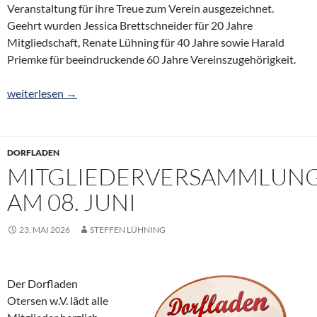
Veranstaltung für ihre Treue zum Verein ausgezeichnet.
Geehrt wurden Jessica Brettschneider für 20 Jahre
Mitgliedschaft, Renate Lühning für 40 Jahre sowie Harald
Priemke für beeindruckende 60 Jahre Vereinszugehörigkeit.
Vorsitzender Bodo Hogrefe wird Schützenkönig in Otersen
weiterlesen
→
DORFLADEN
MITGLIEDERVERSAMMLUN
AM 08. JUNI
23. MAI 2026
STEFFEN LÜHNING
Der Dorfladen
Otersen w.V. lädt alle